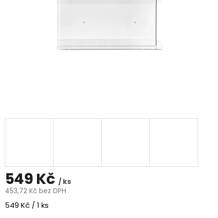
549 Kč
/ ks
453,72 Kč bez DPH
Měrná
549 Kč / 1 ks
cena: