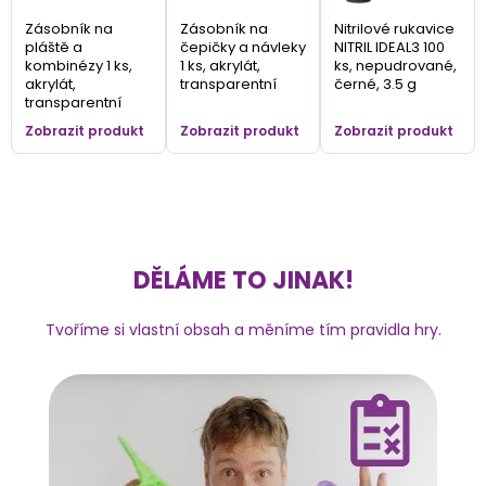
Zásobník na
Zásobník na
Nitrilové rukavice
pláště a
čepičky a návleky
NITRIL IDEAL3 100
kombinézy 1 ks,
1 ks, akrylát,
ks, nepudrované,
akrylát,
transparentní
černé, 3.5 g
transparentní
Zobrazit produkt
Zobrazit produkt
Zobrazit produkt
DĚLÁME TO JINAK!
Tvoříme si vlastní obsah a měníme tím pravidla hry.