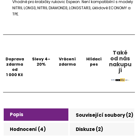
Vhodné pro krabičky rukavic Espeon. Není kompatibilní s modely
NITRIL LONG3, NITRIL DIAMOND3, LONGSTAR3, úklidové ECONOMY a
TPE.
Také
od nás
Doprava
Slevy 4-
Vrácení
Hlídací
nakupu
zdarma
20%
zdarma
pes
jí
od
1 000 Kč
Popis
Související soubory (2)
Hodnocení (4)
Diskuze (2)