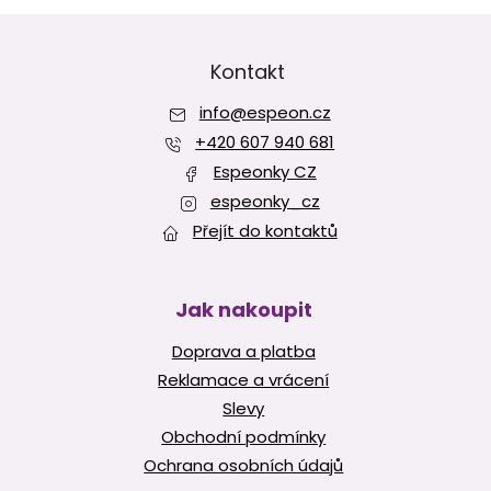
Z
á
p
Kontakt
a
info
@
espeon.cz
t
í
+420 607 940 681
Espeonky CZ
espeonky_cz
Přejít do kontaktů
Jak nakoupit
Doprava a platba
Reklamace a vrácení
Slevy
Obchodní podmínky
Ochrana osobních údajů