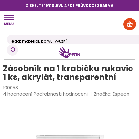
Přejít
ZÍSKEJTE 10% SLEVU A PDF PRŮVODCE
ZDARMA
na
obsah
NÁK
KOŠ
Zásobník na 1 krabičku rukavic
1 ks, akrylát, transparentní
100058
Průměrné
4 hodnocení
Podrobnosti hodnocení
Značka:
Espeon
hodnocení
produktu
je
4,3
z
5
hvězdiček.