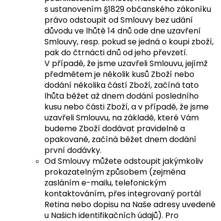
s ustanovením §1829 občanského zákoníku
právo odstoupit od Smlouvy bez udání
důvodu ve lhůtě 14 dnů ode dne uzavření
Smlouvy, resp. pokud se jedná o koupi zboží,
pak do čtrnácti dnů od jeho převzetí.
V případě, že jsme uzavřeli Smlouvu, jejímž
předmětem je několik kusů Zboží nebo
dodání několika částí Zboží, začíná tato
lhůta běžet až dnem dodání posledního
kusu nebo části Zboží, a v případě, že jsme
uzavřeli Smlouvu, na základě, které Vám
budeme Zboží dodávat pravidelně a
opakovaně, začíná běžet dnem dodání
první dodávky.
Od Smlouvy můžete odstoupit jakýmkoliv
prokazatelným způsobem (zejména
zasláním e-mailu, telefonickým
kontaktováním, přes integrovaný portál
Retina nebo dopisu na Naše adresy uvedené
u Našich identifikačních údajů). Pro