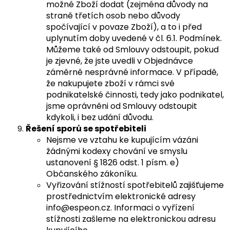
možné Zboží dodat (zejména důvody na
straně třetích osob nebo důvody
spočívající v povaze Zboží), a to i před
uplynutím doby uvedené v čl. 6.1. Podmínek.
Můžeme také od Smlouvy odstoupit, pokud
je zjevné, že jste uvedli v Objednávce
záměrně nesprávné informace. V případě,
že nakupujete zboží v rámci své
podnikatelské činnosti, tedy jako podnikatel,
jsme oprávněni od Smlouvy odstoupit
kdykoli, i bez udání důvodu.
Řešení sporů se spotřebiteli
Nejsme ve vztahu ke kupujícím vázáni
žádnými kodexy chování ve smyslu
ustanovení § 1826 odst. 1 písm. e)
Občanského zákoníku.
Vyřizování stížností spotřebitelů zajišťujeme
prostřednictvím elektronické adresy
info@espeon.cz. Informaci o vyřízení
stížnosti zašleme na elektronickou adresu