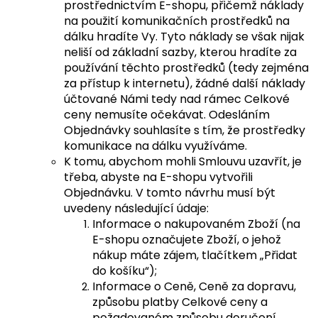
prostřednictvím E-shopu, přičemž náklady
na použití komunikačních prostředků na
dálku hradíte Vy. Tyto náklady se však nijak
neliší od základní sazby, kterou hradíte za
používání těchto prostředků (tedy zejména
za přístup k internetu), žádné další náklady
účtované Námi tedy nad rámec Celkové
ceny nemusíte očekávat. Odesláním
Objednávky souhlasíte s tím, že prostředky
komunikace na dálku využíváme.
K tomu, abychom mohli Smlouvu uzavřít, je
třeba, abyste na E-shopu vytvořili
Objednávku. V tomto návrhu musí být
uvedeny následující údaje:
Informace o nakupovaném Zboží (na
E-shopu označujete Zboží, o jehož
nákup máte zájem, tlačítkem „Přidat
do košíku“);
Informace o Ceně, Ceně za dopravu,
způsobu platby Celkové ceny a
požadovaném způsobu doručení