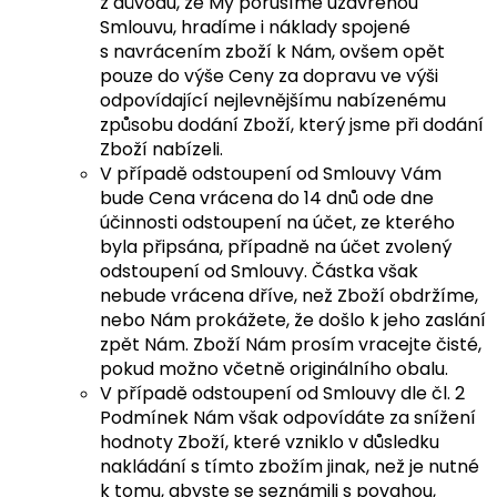
z důvodu, že My porušíme uzavřenou
Smlouvu, hradíme i náklady spojené
s navrácením zboží k Nám, ovšem opět
pouze do výše Ceny za dopravu ve výši
odpovídající nejlevnějšímu nabízenému
způsobu dodání Zboží, který jsme při dodání
Zboží nabízeli.
V případě odstoupení od Smlouvy Vám
bude Cena vrácena do 14 dnů ode dne
účinnosti odstoupení na účet, ze kterého
byla připsána, případně na účet zvolený
odstoupení od Smlouvy. Částka však
nebude vrácena dříve, než Zboží obdržíme,
nebo Nám prokážete, že došlo k jeho zaslání
zpět Nám. Zboží Nám prosím vracejte čisté,
pokud možno včetně originálního obalu.
V případě odstoupení od Smlouvy dle čl. 2
Podmínek Nám však odpovídáte za snížení
hodnoty Zboží, které vzniklo v důsledku
nakládání s tímto zbožím jinak, než je nutné
k tomu, abyste se seznámili s povahou,