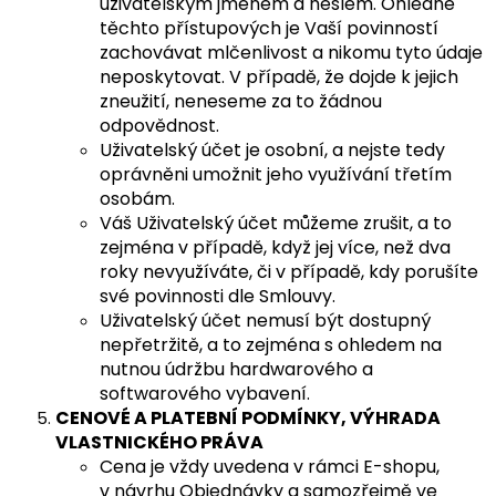
uživatelským jménem a heslem. Ohledně
těchto přístupových je Vaší povinností
zachovávat mlčenlivost a nikomu tyto údaje
neposkytovat. V případě, že dojde k jejich
zneužití, neneseme za to žádnou
odpovědnost.
Uživatelský účet je osobní, a nejste tedy
oprávněni umožnit jeho využívání třetím
osobám.
Váš Uživatelský účet můžeme zrušit, a to
zejména v případě, když jej více, než dva
roky nevyužíváte, či v případě, kdy porušíte
své povinnosti dle Smlouvy.
Uživatelský účet nemusí být dostupný
nepřetržitě, a to zejména s ohledem na
nutnou údržbu hardwarového a
softwarového vybavení.
CENOVÉ A PLATEBNÍ PODMÍNKY, VÝHRADA
VLASTNICKÉHO PRÁVA
Cena je vždy uvedena v rámci E-shopu,
v návrhu Objednávky a samozřejmě ve