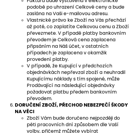
Faktura bude vystavena v elektronické
podobě po uhrazení Celkové ceny a bude
zaslána na Vaši e-mailovou adresu.
Vlastnické právo ke Zboží na Vás přechází
až poté, co zaplatíte Celkovou cenu a Zboží
převezmete. V případě platby bankovním
převodem je Celková cena zaplacena
připsáním na Náš účet, v ostatních
případech je zaplacena v okamžik
provedení platby.
V případě, že Kupující v předchozích
objednávkách nepřevzal zboží a neuhradil
Kupujícímu náklady s tím spojené, může
Prodávající na následující objednávky
požadovat platbu předem bankovním
převodem.
DORUČENÍ ZBOŽÍ, PŘECHOD NEBEZPEČÍ ŠKODY
NA VĚCI
Zboží Vám bude doručeno nejpozději do
pěti pracovních dní způsobem dle Vaší
volby, přičemž můžete vybírat