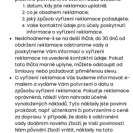
datum, kdy jste reklamaci uplatnili;
co je obsahem reklamace;
jaký způsob vyřízení reklamace požadujete;
Vaše kontaktní údaje pro účely poskytnutí
informace o vyřízení reklamace.
Nedohodneme-li se na delší lhůtě, do 30 dnů od
obdržení reklamace odstraníme vady a
poskytneme Vám informaci o vyřízení
reklamace na uvedené kontaktní údaje. Pokud
tato lhůta marně uplyne, můžete odstoupit od
Smlouvy nebo požadovat přiměřenou slevu.
O vyřízení reklamace Vás budeme informovat e-
mailem a vydáme Vám potvrzení o datu a
způsobu vyřízení reklamace. Pokud je reklamace
oprávněná, náleží Vám náhrada účelně
vynaložených nákladů. Tyto náklady jste povinni
prokázat, např. účtenkami či potvrzeními o ceně
za dopravu. V případě, že došlo k odstranění
vady dodáním nového Zboží, je Vaší povinností
Nám původní Zboží vrátit, náklady na toto