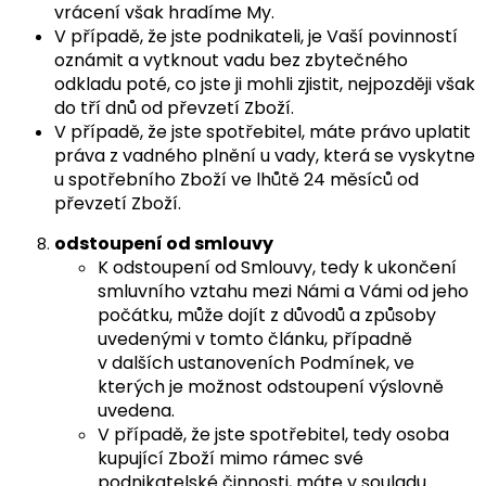
vrácení však hradíme My.
V případě, že jste podnikateli, je Vaší povinností
oznámit a vytknout vadu bez zbytečného
odkladu poté, co jste ji mohli zjistit, nejpozději však
do tří dnů od převzetí Zboží.
V případě, že jste spotřebitel, máte právo uplatit
práva z vadného plnění u vady, která se vyskytne
u spotřebního Zboží ve lhůtě 24 měsíců od
převzetí Zboží.
odstoupení od smlouvy
K odstoupení od Smlouvy, tedy k ukončení
smluvního vztahu mezi Námi a Vámi od jeho
počátku, může dojít z důvodů a způsoby
uvedenými v tomto článku, případně
v dalších ustanoveních Podmínek, ve
kterých je možnost odstoupení výslovně
uvedena.
V případě, že jste spotřebitel, tedy osoba
kupující Zboží mimo rámec své
podnikatelské činnosti, máte v souladu