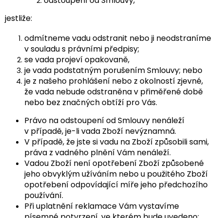
odstoupení od Smlouvy,
jestliže:
odmítneme vadu odstranit nebo ji neodstraníme
v souladu s právními předpisy;
se vada projeví opakovaně,
je vada podstatným porušením Smlouvy; nebo
je z našeho prohlášení nebo z okolností zjevné,
že vada nebude odstraněna v přiměřené době
nebo bez značných obtíží pro Vás.
Právo na odstoupení od Smlouvy nenáleží
v případě, je-li vada Zboží nevýznamná.
V případě, že jste si vadu na Zboží způsobili sami,
práva z vadného plnění Vám nenáleží.
Vadou Zboží není opotřebení Zboží způsobené
jeho obvyklým užíváním nebo u použitého Zboží
opotřebení odpovídající míře jeho předchozího
používání.
Při uplatnění reklamace Vám vystavíme
písemné potvrzení, ve kterém bude uvedeno: