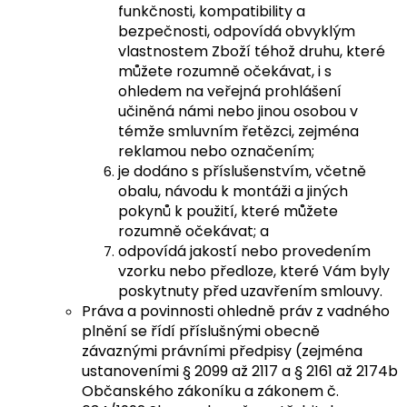
funkčnosti, kompatibility a
bezpečnosti, odpovídá obvyklým
vlastnostem Zboží téhož druhu, které
můžete rozumně očekávat, i s
ohledem na veřejná prohlášení
učiněná námi nebo jinou osobou v
témže smluvním řetězci, zejména
reklamou nebo označením;
je dodáno s příslušenstvím, včetně
obalu, návodu k montáži a jiných
pokynů k použití, které můžete
rozumně očekávat; a
odpovídá jakostí nebo provedením
vzorku nebo předloze, které Vám byly
poskytnuty před uzavřením smlouvy.
Práva a povinnosti ohledně práv z vadného
plnění se řídí příslušnými obecně
závaznými právními předpisy (zejména
ustanoveními § 2099 až 2117 a § 2161 až 2174b
Občanského zákoníku a zákonem č.