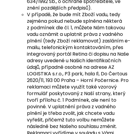
634/1992 Sb., o ochraně spotřebitele, ve
znění pozdějších předpisů).
V případě, že bude mít Zboží vadu, tedy
zejména pokud nebude splněna některá
z podmínek dle čl. 1, můžete Nám takovou
vadu oznámit a uplatnit práva z vadného
plnění (tedy Zboží reklamovat) zasláním e-
mailu, telefonickým kontaktováním, přes
integrovaný portál Retina či dopisu na Naše
adresy uvedené u Našich identifikačních
údajů, případně osobně na adrese AZ
LOGISTIKA s.r.o., P3 park, hala I1, Do Čertous
2620/11, 193 00 Praha – Horní Počernice. Pro
reklamaci můžete využít také vzorový
formulář poskytovaný z Naší strany, který
tvoří přílohu č. 1 Podmínek, ale není to
povinné. V uplatnění práva z vadného
plnění je třeba zvolit, jak chcete vadu
vyřešit, přičemž tuto volbu nemůžete
následně bez Našeho souhlasu změnit.
Reklamaci vyřídíme v souladu s Vámi