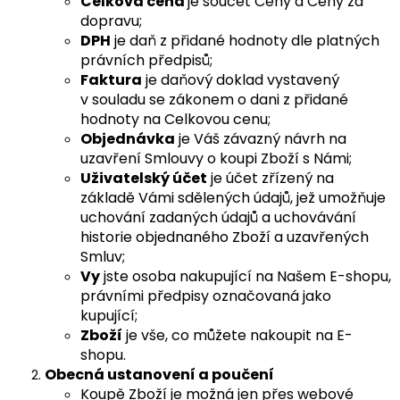
Celková cena
je součet Ceny a Ceny za
dopravu;
DPH
je daň z přidané hodnoty dle platných
právních předpisů;
Faktura
je daňový doklad vystavený
v souladu se zákonem o dani z přidané
hodnoty na Celkovou cenu;
Objednávka
je Váš závazný návrh na
uzavření Smlouvy o koupi Zboží s Námi;
Uživatelský účet
je účet zřízený na
základě Vámi sdělených údajů, jež umožňuje
uchování zadaných údajů a uchovávání
historie objednaného Zboží a uzavřených
Smluv;
Vy
jste osoba nakupující na Našem E-shopu,
právními předpisy označovaná jako
kupující;
Zboží
je vše, co můžete nakoupit na E-
shopu.
Obecná ustanovení a poučení
Koupě Zboží je možná jen přes webové