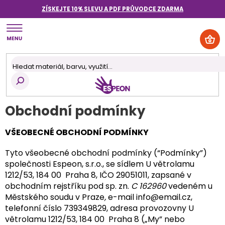
Přejít
ZÍSKEJTE 10% SLEVU A PDF PRŮVODCE
ZDARMA
na
obsah
NÁK
KOŠ
Obchodní podmínky
VŠEOBECNÉ OBCHODNÍ PODMÍNKY
Tyto všeobecné obchodní podmínky (“Podmínky”)
společnosti Espeon, s.r.o., se sídlem U větrolamu
1212/53, 184 00 Praha 8, IČO 29051011, zapsané v
obchodním rejstříku pod sp. zn.
C 162960
vedeném u
Městského soudu v Praze
,
e-mail info@email.cz,
telefonní číslo 739349829, adresa provozovny U
větrolamu 1212/53, 184 00 Praha 8 („My” nebo