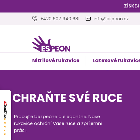
Přejít
ZÍSKEJ
na
obsah
+420 607 940 681
info@espeon.cz
Nitrilové rukavice
Latexové rukavic
NÁKUPNÍ
Prázdný 
KOŠÍK
CHRAŇTE SVÉ RUCE
Pracujte bezpečně a elegantně. Naše
★★★★★
rukavice ochrání Vaše ruce a zpříjemní
práci.