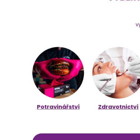
v
Potravinářství
Zdravotnictví