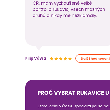
ČR, mám vyzkoušené velké
portfolio rukavic, všech možných
druhů a nikdy mě nezklamaly.
Filip Vávra
Další hodnocení
PROČ VYBRAT RUKAVICE U
Jsme jediní v Česku specializující se po