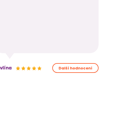
vlína
Další hodnocení