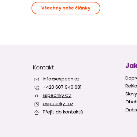
Všechny naše články
Z
á
p
Jak
Kontakt
a
t
Dopr
info
@
espeon.cz
í
Rekl
+420 607 940 681
Slevy
Espeonky CZ
Obch
espeonky_cz
Ochr
Přejít do kontaktů