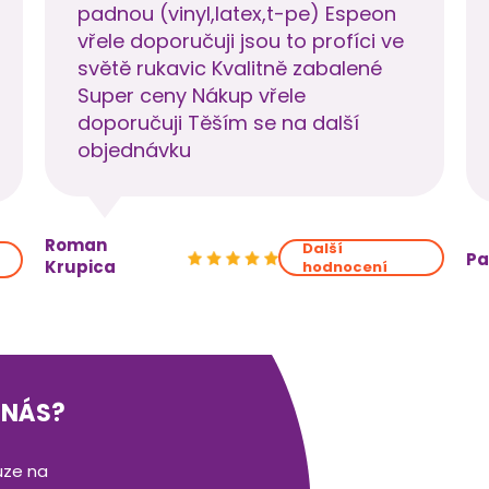
padnou (vinyl,latex,t-pe) Espeon
vřele doporučuji jsou to profíci ve
světě rukavic Kvalitně zabalené
Super ceny Nákup vřele
doporučuji Těším se na další
objednávku
Roman
Další
Pa
Krupica
hodnocení
 NÁS?
uze na