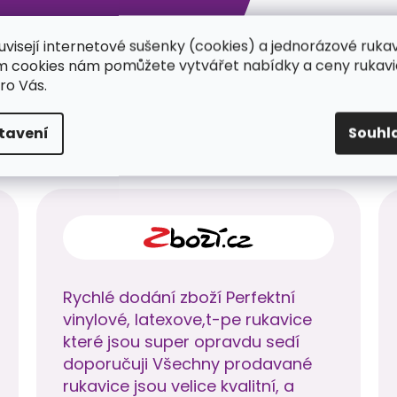
uvisejí internetové sušenky (cookies) a jednorázové ruka
ím cookies nám pomůžete vytvářet nabídky a ceny rukavi
ro Vás.
tavení
Souhl
CO ŘÍKAJÍ NAŠI ZÁKAZNÍCI?
Rychlé dodání zboží Perfektní
vinylové, latexove,t-pe rukavice
které jsou super opravdu sedí
doporučuji Všechny prodavané
rukavice jsou velice kvalitní, a