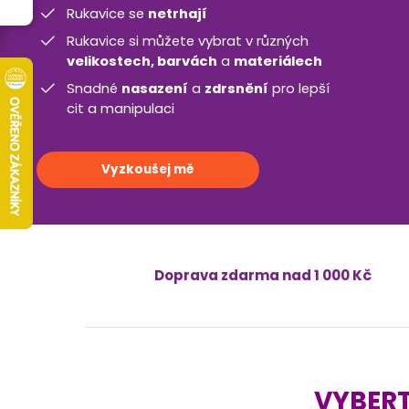
Rukavice se
netrhají
Rukavice si můžete vybrat v různých
velikostech, barvách
a
materiálech
Snadné
nasazení
a
zdrsnění
pro lepší
cit a manipulaci
Vyzkoušej mě
Doprava zdarma nad 1 000 Kč
VYBERT