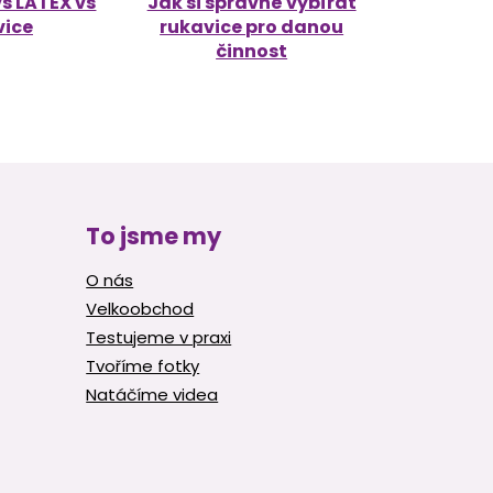
vs LATEX vs
Jak si správně vybírat
vice
rukavice pro danou
činnost
To jsme my
O nás
Velkoobchod
Testujeme v praxi
Tvoříme fotky
Natáčíme videa