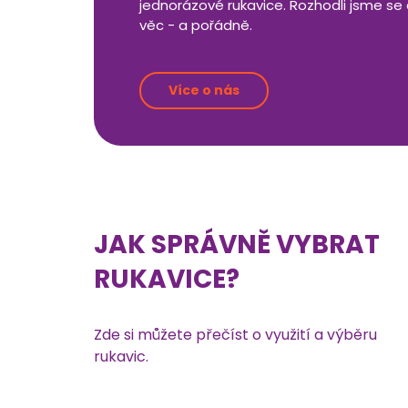
jednorázové rukavice. Rozhodli jsme se 
věc - a pořádně.
Více o nás
JAK SPRÁVNĚ VYBRAT
RUKAVICE?
Zde si můžete přečíst o využití a výběru
rukavic.