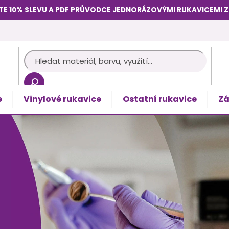
TE 10% SLEVU A PDF PRŮVODCE
JEDNORÁZOVÝMI RUKAVICEMI
e
Vinylové rukavice
Ostatní rukavice
Zá
košík