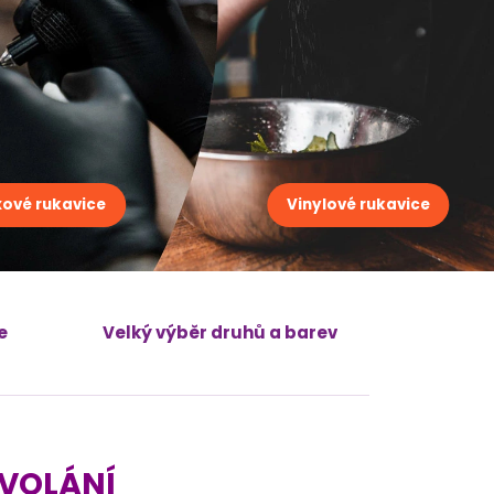
xové rukavice
Vinylové rukavice
e
Velký výběr druhů a barev
OVOLÁNÍ