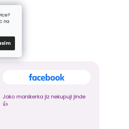
vice?
c na
asím
Jako manikerka jiz nekupuji jinde
👍