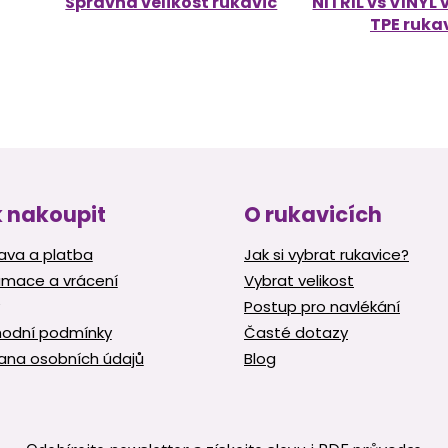
Správná velikost rukavic
NITRIL vs VINYL 
TPE ruka
 nakoupit
O rukavicích
ava a platba
Jak si vybrat rukavice?
amace a vrácení
Vybrat velikost
Postup pro navlékání
odní podmínky
Časté dotazy
ana osobních údajů
Blog