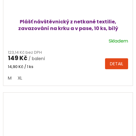
Plášť návštěvnický z netkané textilie,
zavazování na krku a v pase, 10 ks, bílý
Skladem
Průměrné
hodnocení
123,14 Kč bez DPH
produktu
149 Kč
/ balení
je
DETAIL
4,5
Měrná
14,90 Kč / 1 ks
cena:
z
M
XL
5
hvězdiček.