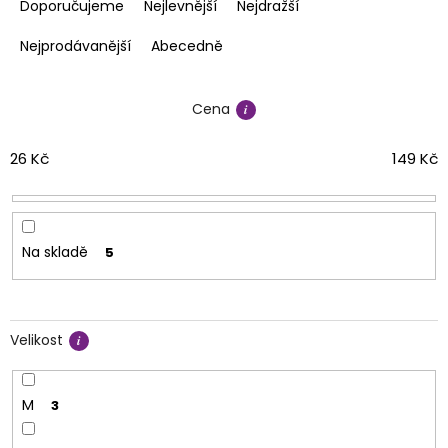
a
Doporučujeme
Nejlevnější
Nejdražší
z
e
Nejprodávanější
Abecedně
n
í
Cena
p
r
o
26
Kč
149
Kč
d
u
k
t
Na skladě
5
ů
Velikost
M
3