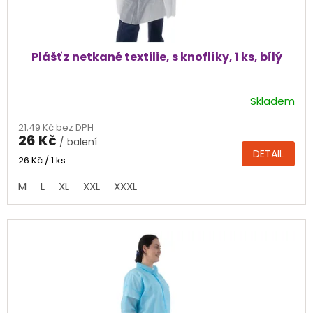
ů
Plášť z netkané textilie, s knoflíky, 1 ks, bílý
Skladem
Průměrné
hodnocení
21,49 Kč bez DPH
produktu
26 Kč
/ balení
je
DETAIL
4,0
Měrná
26 Kč / 1 ks
cena:
z
M
L
XL
XXL
XXXL
5
hvězdiček.