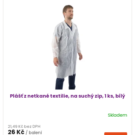
Plášť z netkané textilie, na suchý zip, 1 ks, bílý
Skladem
Průměrné
hodnocení
21,49 Kč bez DPH
produktu
26 Kč
/ balení
je