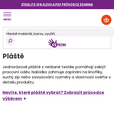
Přejít
ZÍSKEJTE 10% SLEVU A PDF PRŮVODCE
ZDARMA
na
obsah
NÁK
KOŠ
Pláště
Jednorázové pláště z netkané textilie pomáhají zakrýt
pracovní oděv. Nabídka zahrnuje zapínání na knoflíky,
suchý zip nebo zavazování; rozměry a vlastnosti ověřte v
detailu produktu.
Nevíte, které pláště vybrat? Zobrazit průvodce
výběrem
Ř