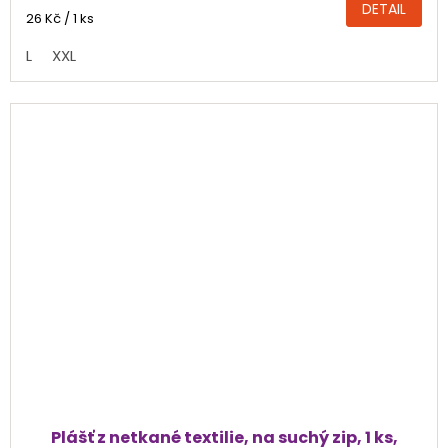
DETAIL
5,0
Měrná
26 Kč / 1 ks
cena:
z
L
XXL
5
hvězdiček.
Plášť z netkané textilie, na suchý zip, 1 ks,