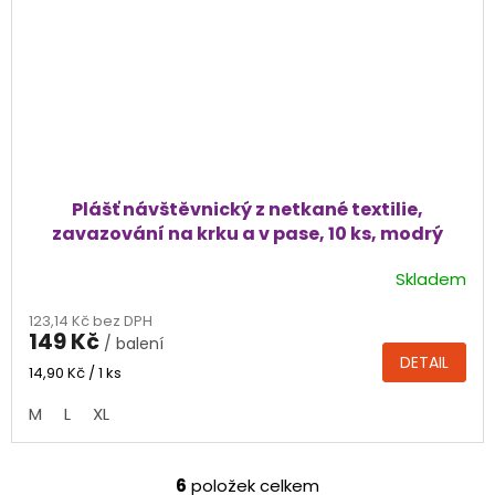
Plášť návštěvnický z netkané textilie,
zavazování na krku a v pase, 10 ks, modrý
Skladem
Průměrné
hodnocení
123,14 Kč bez DPH
produktu
149 Kč
/ balení
je
DETAIL
5,0
Měrná
14,90 Kč / 1 ks
cena:
z
M
L
XL
5
hvězdiček.
6
položek celkem