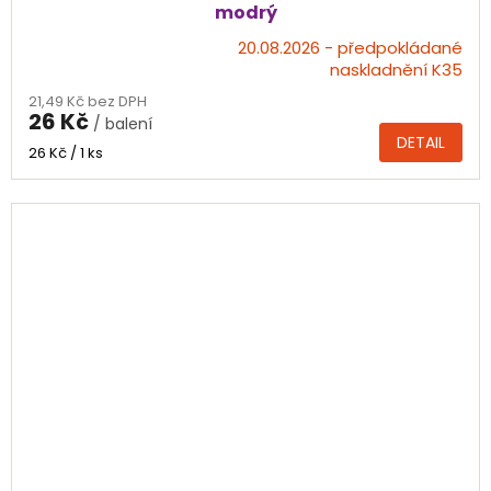
modrý
20.08.2026 - předpokládané
Průměrné
naskladnění K35
hodnocení
21,49 Kč bez DPH
produktu
26 Kč
/ balení
je
DETAIL
4,0
Měrná
26 Kč / 1 ks
z
cena:
5
hvězdiček.