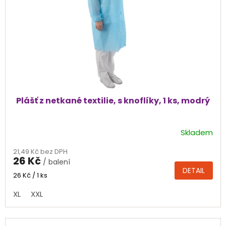
Plášť z netkané textilie, s knoflíky, 1 ks, modrý
Skladem
Průměrné
hodnocení
21,49 Kč bez DPH
produktu
26 Kč
/ balení
je
DETAIL
4,5
Měrná
26 Kč / 1 ks
cena:
z
XL
XXL
5
hvězdiček.