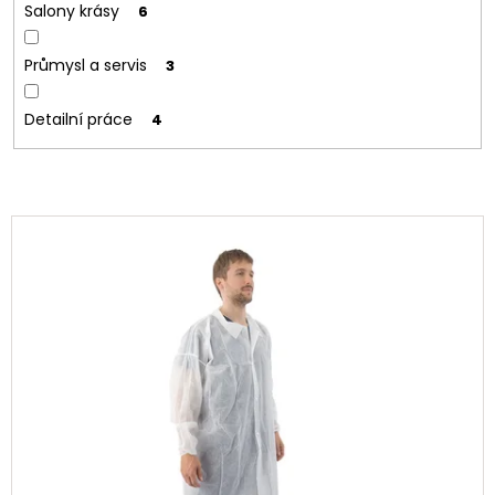
Salony krásy
6
Průmysl a servis
3
Detailní práce
4
V
ý
p
i
s
p
r
o
d
u
k
t