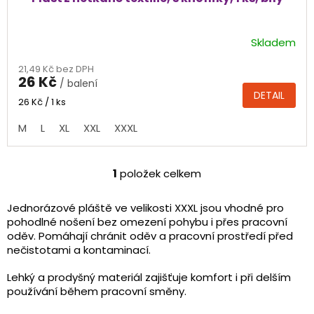
Skladem
Průměrné
hodnocení
21,49 Kč bez DPH
produktu
26 Kč
/ balení
je
DETAIL
4,0
Měrná
26 Kč / 1 ks
cena:
z
M
L
XL
XXL
XXXL
5
hvězdiček.
1
položek celkem
O
v
l
Jednorázové pláště ve velikosti XXXL jsou vhodné pro
á
pohodlné nošení bez omezení pohybu i přes pracovní
d
oděv. Pomáhají chránit oděv a pracovní prostředí před
a
nečistotami a kontaminací.
c
í
Lehký a prodyšný materiál zajišťuje komfort i při delším
p
používání během pracovní směny.
r
v