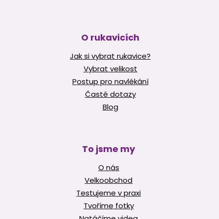
O rukavicích
Jak si vybrat rukavice?
Vybrat velikost
Postup pro navlékání
Časté dotazy
Blog
To jsme my
O nás
Velkoobchod
Testujeme v praxi
Tvoříme fotky
Natáčíme videa