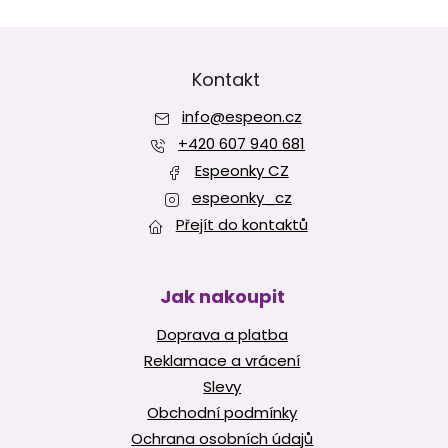
k
Z
y
v
á
ý
p
Kontakt
p
a
i
info
@
espeon.cz
t
s
í
+420 607 940 681
u
Espeonky CZ
espeonky_cz
Přejít do kontaktů
Jak nakoupit
Doprava a platba
Reklamace a vrácení
Slevy
Obchodní podmínky
Ochrana osobních údajů