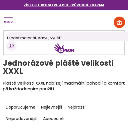
Přejít
ZÍSKEJTE 10% SLEVU A PDF PRŮVODCE
ZDARMA
na
obsah
NÁK
KOŠ
Jednorázové pláště velikosti
XXXL
Pláště velikosti XXXL nabízejí maximální pohodlí a komfort
při každodenním použití.
Ř
a
Doporučujeme
Nejlevnější
Nejdražší
z
e
Nejprodávanější
Abecedně
n