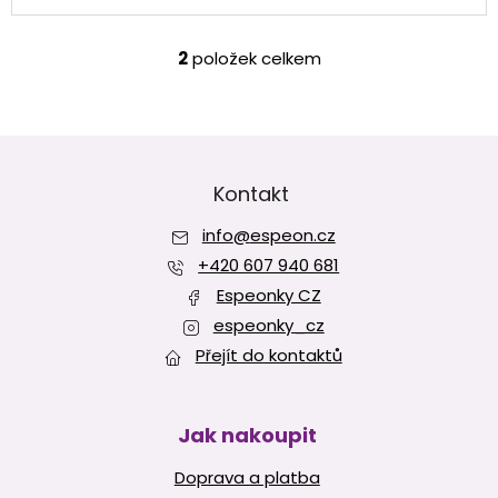
hvězdiček.
2
položek celkem
O
v
l
á
Z
d
á
a
p
Kontakt
c
í
a
p
info
@
espeon.cz
t
r
í
+420 607 940 681
v
Espeonky CZ
k
y
espeonky_cz
v
Přejít do kontaktů
ý
p
i
s
Jak nakoupit
u
Doprava a platba