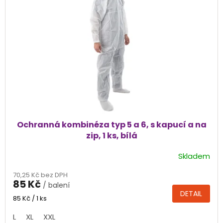
Ochranná kombinéza typ 5 a 6, s kapucí a na
zip, 1 ks, bílá
Skladem
Průměrné
hodnocení
70,25 Kč bez DPH
produktu
85 Kč
/ balení
je
DETAIL
5,0
Měrná
85 Kč / 1 ks
cena:
z
L
XL
XXL
5