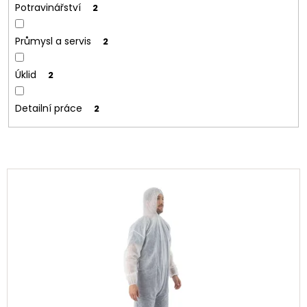
Potravinářství
2
Průmysl a servis
2
Úklid
2
Detailní práce
2
V
ý
p
i
s
p
r
o
d
u