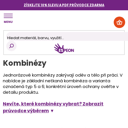
Přejít
ZÍSKEJTE 10% SLEVU A PDF PRŮVODCE
ZDARMA
na
obsah
NÁK
KOŠ
Kombinézy
Jednorázové kombinézy zakrývají oděv a tělo při práci. V
nabídce je základní netkaná kombinéza a varianta
označená typ 5 a 6; konkrétní úroveň ochrany ověřte v
detailu produktu.
Nevíte, které kombinézy vybrat? Zobrazit
průvodce výběrem
Ř