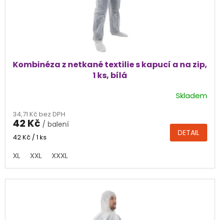
k
t
ů
Kombinéza z netkané textilie s kapucí a na zip,
1 ks, bílá
Skladem
Průměrné
hodnocení
34,71 Kč bez DPH
produktu
42 Kč
/ balení
je
DETAIL
4,0
Měrná
42 Kč / 1 ks
cena:
z
XL
XXL
XXXL
5
hvězdiček.