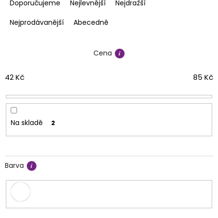
a
Doporučujeme
Nejlevnější
Nejdražší
z
e
Nejprodávanější
Abecedně
n
í
Cena
p
r
o
42
Kč
85
Kč
d
u
k
t
Na skladě
2
ů
Barva