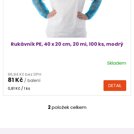
Rukávník PE, 40 x 20 cm, 20 mi, 100 ks, modrý
Skladem
66,94 Kč bez DPH
81 Kč
/ balení
DETAIL
Měrná
0,81 Kč / 1 ks
cena:
2
položek celkem
O
v
l
á
Z
d