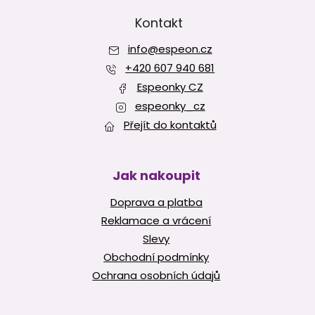
á
a
p
Kontakt
c
í
a
p
info
@
espeon.cz
t
r
í
+420 607 940 681
v
Espeonky CZ
k
y
espeonky_cz
v
Přejít do kontaktů
ý
p
i
s
Jak nakoupit
u
Doprava a platba
Reklamace a vrácení
Slevy
Obchodní podmínky
Ochrana osobních údajů