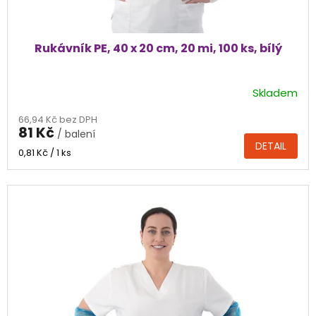
Rukávník PE, 40 x 20 cm, 20 mi, 100 ks, bílý
Skladem
66,94 Kč bez DPH
81 Kč
/ balení
DETAIL
Měrná
0,81 Kč / 1 ks
cena: