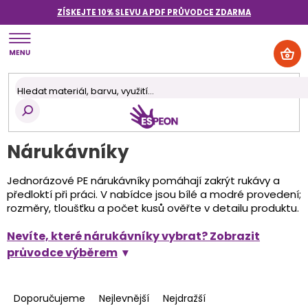
Přejít
ZÍSKEJTE 10% SLEVU A PDF PRŮVODCE
ZDARMA
na
obsah
NÁK
KOŠ
Nárukávníky
Jednorázové PE nárukávníky pomáhají zakrýt rukávy a
předloktí při práci. V nabídce jsou bílé a modré provedení;
rozměry, tloušťku a počet kusů ověřte v detailu produktu.
Nevíte, které nárukávníky vybrat? Zobrazit
průvodce výběrem
Ř
a
Doporučujeme
Nejlevnější
Nejdražší