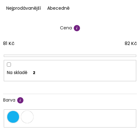
z
e
Nejprodávanější
Abecedně
n
í
Cena
p
r
o
81
Kč
82
Kč
d
u
k
t
Na skladě
2
ů
Barva