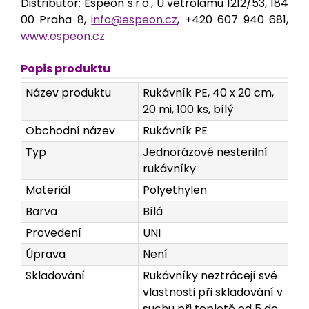
Distributor: Espeon s.r.o., U větrolamu 1212/53, 184
00 Praha 8,
info@espeon.cz
, +420 607 940 681,
www.espeon.cz
Popis produktu
Název produktu
Rukávník PE, 40 x 20 cm,
20 mi, 100 ks, bílý
Obchodní název
Rukávník PE
Typ
Jednorázové nesterilní
rukávníky
Materiál
Polyethylen
Barva
Bílá
Provedení
UNI
Úprava
Není
Skladování
Rukávníky neztrácejí své
vlastnosti při skladování v
suchu při teplotě od 5 do