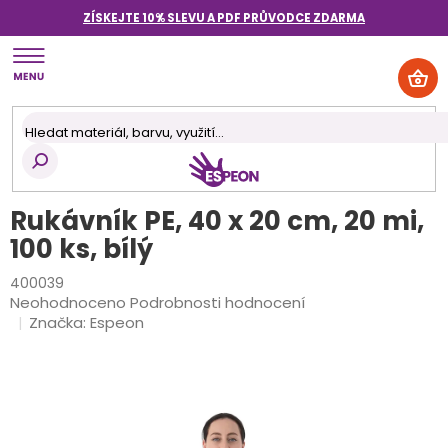
Přejít
ZÍSKEJTE 10% SLEVU A PDF PRŮVODCE
ZDARMA
na
obsah
NÁK
KOŠ
Rukávník PE, 40 x 20 cm, 20 mi,
100 ks, bílý
400039
Průměrné
Neohodnoceno
Podrobnosti hodnocení
hodnocení
Značka:
Espeon
produktu
je
0,0
z
5
hvězdiček.