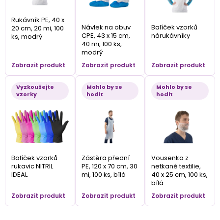
Rukávník PE, 40 x
Návlek na obuv
Balíček vzorků
20 cm, 20 mi, 100
CPE, 43 x 15 cm,
nárukávníky
ks, modrý
40 mi, 100 ks,
modrý
Zobrazit produkt
Zobrazit produkt
Zobrazit produkt
Vyzkoušejte
Mohlo by se
Mohlo by se
vzorky
hodit
hodit
Balíček vzorků
Zástěra přední
Vousenka z
rukavic NITRIL
PE, 120 x 70 cm, 30
netkané textilie,
IDEAL
mi, 100 ks, bílá
40 x 25 cm, 100 ks,
bílá
Zobrazit produkt
Zobrazit produkt
Zobrazit produkt