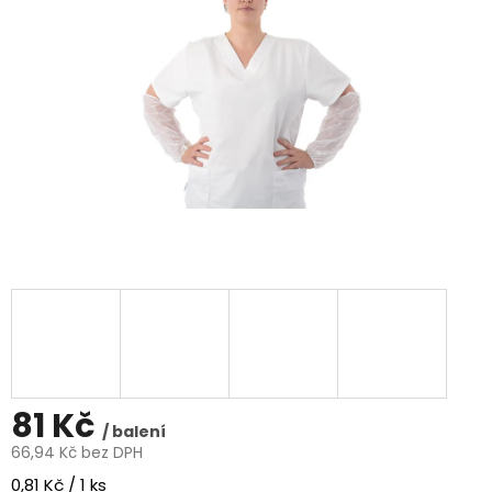
81 Kč
/ balení
66,94 Kč bez DPH
Měrná
0,81 Kč / 1 ks