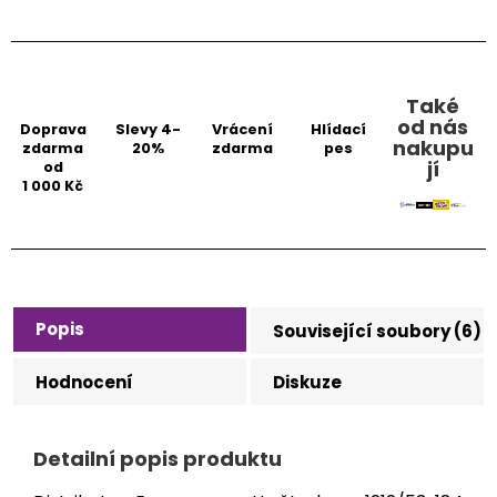
Také
od nás
Doprava
Slevy 4-
Vrácení
Hlídací
nakupu
zdarma
20%
zdarma
pes
jí
od
1 000 Kč
Popis
Související soubory (6)
Hodnocení
Diskuze
Detailní popis produktu