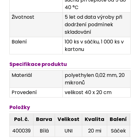
40 °C
Životnost
5 let od data výroby při
dodržení podmínek
skladování
Balení
100 ks v sáčku, 1 000 ks v
kartonu
Specifikace produktu
Materiál
polyethylen 0,02 mm, 20
mikronů
Provedení
velikost 40 x 20 cm
Položky
Pol. č.
Barva
Velikost
Kvalita
Balení
Ro
400039
Bílá
UNI
20 mi
Sáček
2