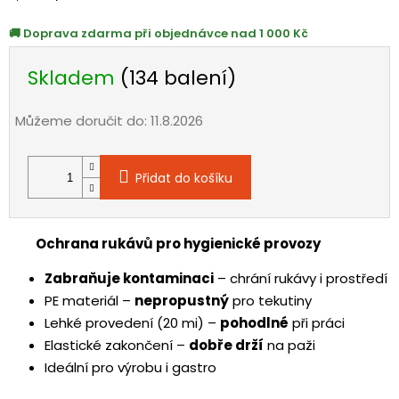
cena:
Doprava zdarma při objednávce nad 1 000 Kč
Skladem
(134 balení)
Můžeme doručit do:
11.8.2026
Přidat do košíku
Ochrana rukávů pro hygienické provozy
Zabraňuje kontaminaci
– chrání rukávy i prostředí
PE materiál –
nepropustný
pro tekutiny
Lehké provedení (20 mi) –
pohodlné
při práci
Elastické zakončení –
dobře drží
na paži
Ideální pro výrobu i gastro