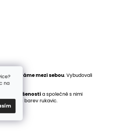
 porovnáváme mezi sebou
. Vybudovali
vice?
c na
ch na zkušenosti
a společně s nimi
vých typů a barev rukavic.
asím