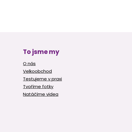
To jsme my
O nás
Velkoobchod
Testujeme v praxi
Tvoříme fotky
Natáčíme videa