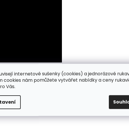
rodáváme, chceme znát do detailu, proto je
testujeme a
uvisejí internetové sušenky (cookies) a jednorázové ruka
 a o rukavicích toho víme opravdu hodně.
ím cookies nám pomůžete vytvářet nabídky a ceny rukavi
ro Vás.
 zákazníků
. Jsme s nimi neustále v kontaktu,
ptáme se ji
ti, abyste získali představu a inspiraci o použití jednotli
tavení
Souhl
, ale i na sociálních sítích -
Facebooku
a
Instagramu
.