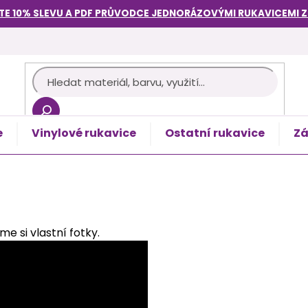
TE 10% SLEVU A PDF PRŮVODCE
JEDNORÁZOVÝMI RUKAVICEMI
e
Vinylové rukavice
Ostatní rukavice
Zá
košík
e si vlastní fotky.