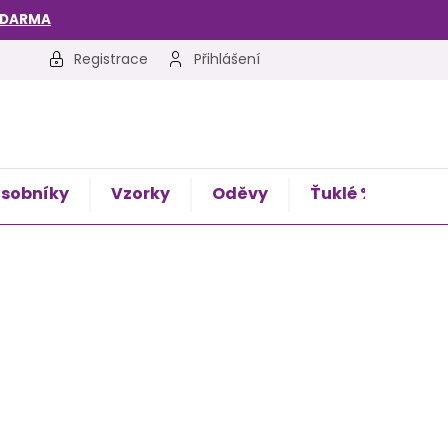
ZDARMA
Registrace
Přihlášení
sobníky
Vzorky
Oděvy
Ťuklé %
Kon