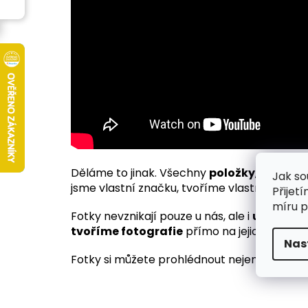
Děláme to jinak. Všechny
položky
, které p
Jak so
jsme vlastní značku, tvoříme vlastní design
Přijet
míru p
Fotky nevznikají pouze u nás, ale i
u našich
tvoříme fotografie
přímo na jejich pracoviš
Nas
Fotky si můžete prohlédnout nejen na
webu