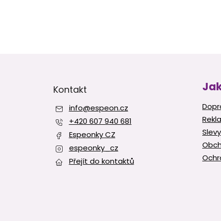
Z
á
p
Jak
Kontakt
a
t
Dopr
info
@
espeon.cz
í
Rekl
+420 607 940 681
Slevy
Espeonky CZ
Obch
espeonky_cz
Ochr
Přejít do kontaktů