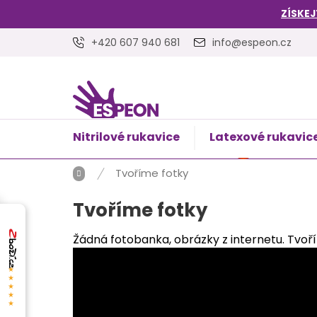
Přejít
ZÍSKEJ
na
obsah
+420 607 940 681
info@espeon.cz
Nitrilové rukavice
Latexové rukavic
NÁKUPNÍ
Prázdný 
KOŠÍK
Domů
Tvoříme fotky
Tvoříme fotky
Žádná fotobanka, obrázky z internetu. Tvořím
★★★★★