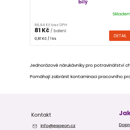
bílý
Sklade
66,94 Kč bez DPH
81 Kč
/ balení
DETAIL
Měrná
0,81 Kč / 1 ks
cena:
Jednorázové nárukávníky pro potravinářství chr
Pomáhají zabránit kontaminaci pracovního pros
Z
á
p
Jak
Kontakt
a
t
Dopr
info
@
espeon.cz
í