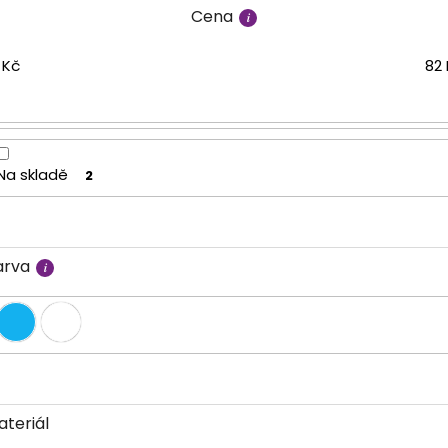
Cena
Kč
82
Na skladě
2
arva
ateriál