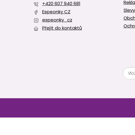
Rekl
+420 607 940 681
Slevy
Espeonky CZ
Obch
espeonky_cz
Ochr
Přejít do kontaktů