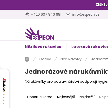
Přejít
ZÍSKEJ
na
obsah
+420 607 940 681
info@espeon.cz
Nitrilové rukavice
Latexové rukavic
NÁKUPNÍ
Prázdný 
KOŠÍK
Domů
Oděvy
Nárukávníky
Jednorázo
Jednorázové nárukávníky
Nárukávníky pro potravinářství podporují hygien
Ř
★★★★★
a
Doporučujeme
Nejlevnější
Nejdražší
Nejp
z
e