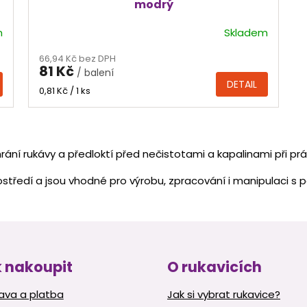
modrý
m
Skladem
66,94 Kč bez DPH
81 Kč
/ balení
DETAIL
Měrná
0,81 Kč / 1 ks
cena:
O
v
ání rukávy a předloktí před nečistotami a kapalinami při prá
l
á
tředí a jsou vhodné pro výrobu, zpracování i manipulaci s 
d
a
c
í
p
r
v
 nakoupit
O rukavicích
k
y
ava a platba
Jak si vybrat rukavice?
v