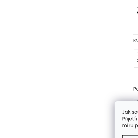
Kv
P
Jak so
Přijet
míru p
P