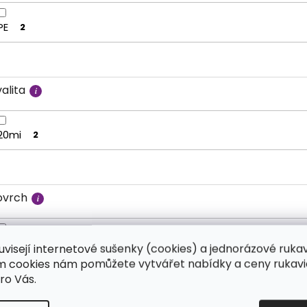
PE
2
alita
20mi
2
ovrch
Hladké bez textury
2
uvisejí internetové sušenky (cookies) a jednorázové ruka
ím cookies nám pomůžete vytvářet nabídky a ceny rukavi
ro Vás.
ovolání