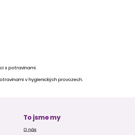
ci s potravinami.
potravinami v hygienických provozech.
To jsme my
O nás