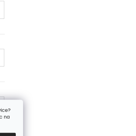
vice?
c na