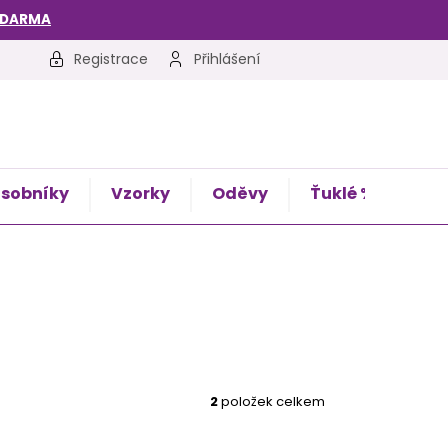
ZDARMA
Registrace
Přihlášení
sobníky
Vzorky
Oděvy
Ťuklé %
Kon
2
položek celkem