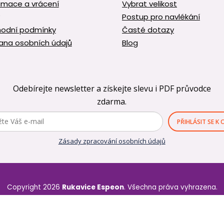
amace a vrácení
Vybrat velikost
ý
p
Postup pro navlékání
i
odní podmínky
Časté dotazy
s
ana osobních údajů
Blog
u
Odebírejte newsletter a získejte slevu i PDF průvodce
zdarma.
PŘIHLÁSIT SE K
Zásady zpracování osobních údajů
Copyright 2026
Rukavice Espeon
. Všechna práva vyhrazena.
Vytvořil Shoptet
&