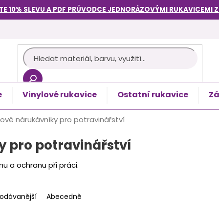
TE 10% SLEVU A PDF PRŮVODCE
JEDNORÁZOVÝMI RUKAVICEMI
e
Vinylové rukavice
Ostatní rukavice
Zá
košík
vé nárukávníky pro potravinářství
 pro potravinářství
u a ochranu při práci.
rodávanější
Abecedně