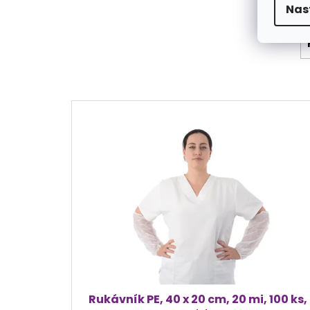
Nas
V
ý
p
i
s
p
r
o
d
u
k
t
ů
Rukávník PE, 40 x 20 cm, 20 mi, 100 ks,