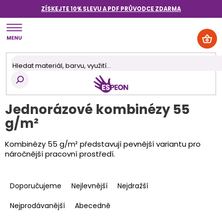
Přejít
ZÍSKEJTE 10% SLEVU A PDF PRŮVODCE
ZDARMA
na
obsah
NÁK
KOŠ
Jednorázové kombinézy 55
g/m²
Kombinézy 5
5
g/m² představují pevnější variantu pro
náročnější pracovní prostředí.
Ř
a
Doporučujeme
Nejlevnější
Nejdražší
z
e
Nejprodávanější
Abecedně
n