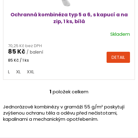
Ochranná kombinéza typ 5 a 6, s kapucí a na
zip, 1 ks, bílá
Skladem
Průměrné
hodnocení
70,25 Kč bez DPH
produktu
85 Kč
/ balení
je
DETAIL
5,0
Měrná
85 Kč / 1 ks
cena:
z
L
XL
XXL
5
hvězdiček.
1
položek celkem
O
v
l
Jednorázové kombinézy v gramáži 5
5
g/m² poskytují
á
zvýšenou ochranu těla a oděvu před nečistotami,
d
kapalinami a mechanickým opotřebením.
a
c
í