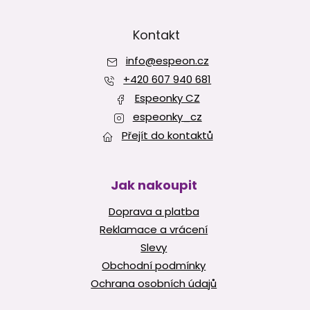
Z
p
á
r
v
p
Kontakt
k
a
y
info
@
espeon.cz
t
v
í
+420 607 940 681
ý
p
Espeonky CZ
i
espeonky_cz
s
Přejít do kontaktů
u
Jak nakoupit
Doprava a platba
Reklamace a vrácení
Slevy
Obchodní podmínky
Ochrana osobních údajů