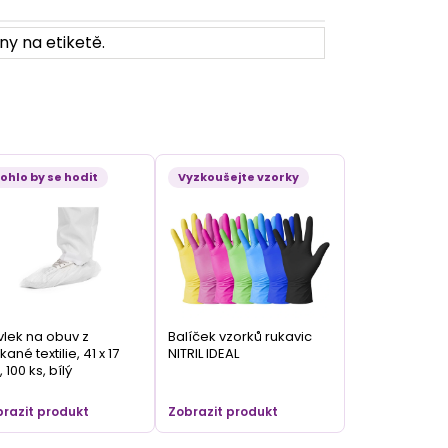
ny na etiketě.
ohlo by se hodit
Vyzkoušejte vzorky
lek na obuv z
Balíček vzorků rukavic
kané textilie, 41 x 17
NITRIL IDEAL
 100 ks, bílý
razit produkt
Zobrazit produkt