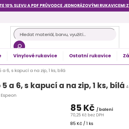
TE 10% SLEVU A PDF PRŮVODCE
JEDNORÁZOVÝMI RUKAVICEMI
e
Vinylové rukavice
Ostatní rukavice
Zá
košík
6, s kapucí a na zip, 1 ks, bílá
 6, s kapucí a na zip, 1 ks, bílá
4
:
Espeon
85 Kč
/ balení
70,25 Kč bez DPH
Měrná
85 Kč / 1 ks
cena: