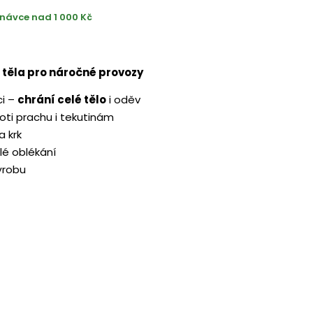
návce nad 1 000 Kč
 těla pro náročné provozy
ci –
chrání celé tělo
i oděv
oti prachu i tekutinám
a krk
lé oblékání
výrobu