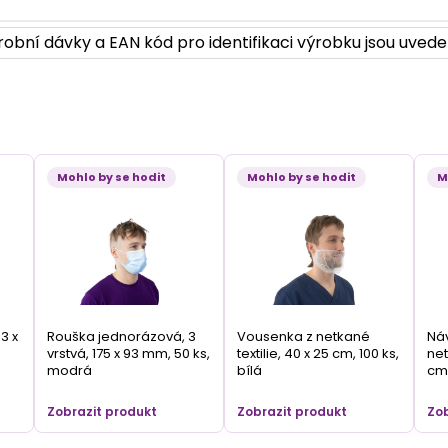
obní dávky a EAN kód pro identifikaci výrobku jsou uvede
Mohlo by se hodit
Mohlo by se hodit
M
3 x
Rouška jednorázová, 3
Vousenka z netkané
Náv
vrstvá, 175 x 93 mm, 50 ks,
textilie, 40 x 25 cm, 100 ks,
net
modrá
bílá
cm,
Zobrazit produkt
Zobrazit produkt
Zob