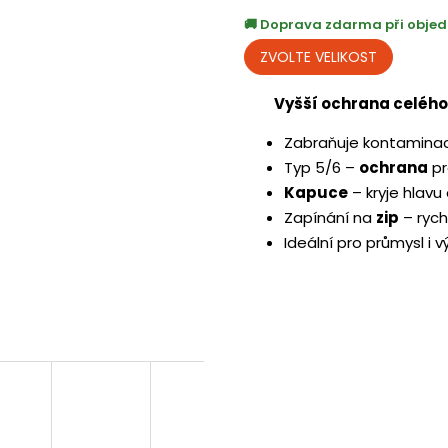
Doprava zdarma při objed
Vyšší ochrana celého
Zabraňuje kontamina
Typ 5/6 –
ochrana
pr
Kapuce
– kryje hlavu 
Zapínání na
zip
– rych
Ideální pro průmysl i 