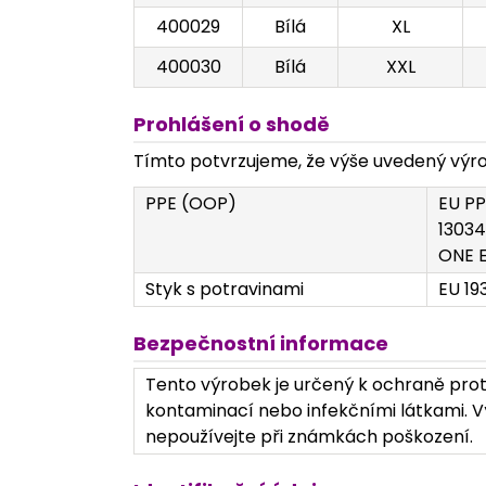
400029
Bílá
XL
400030
Bílá
XXL
Prohlášení o shodě
Tímto potvrzujeme, že výše uvedený výrob
PPE (OOP)
EU PP
13034
ONE E
Styk s potravinami
EU 19
Bezpečnostní informace
Tento výrobek je určený k ochraně prot
kontaminací nebo infekčními látkami. Vý
nepoužívejte při známkách poškození.