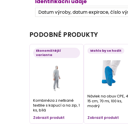
Identifikační údaje
Datum výroby, datum expirace, číslo výr
PODOBNÉ PRODUKTY
Ekonomičtější
Mohlo by se hodit
varianta
Návlek na obuv CPE, 4
Kombinéza z netkané
15 cm, 70 mi, 100 ks,
textilie s kapucí a na zip, 1
modrý
ks, bílá
Zobrazit produkt
Zobrazit produkt