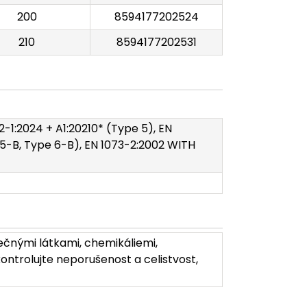
200
8594177202524
210
8594177202531
82-1:2024 + A1:20210* (Type 5), EN
 5-B, Type 6-B), EN 1073-2:2002 WITH
ečnými látkami, chemikáliemi,
ontrolujte neporušenost a celistvost,