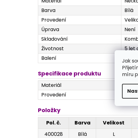
Materiál
Netka
Barva
Bílá
Provedení
Veliko
Úprava
Není
Skladování
Kombi
Životnost
5 let
Balení
1 ks v
Jak so
Přijet
Specifikace produktu
míru p
Materiál
Netka
Nas
Provedení
Veliko
Položky
Pol. č.
Barva
Velikost
400028
Bílá
L