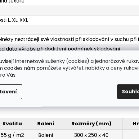
ná textilie
sti L, XL, XXL
nézy neztrácejí své vlastnosti při skladování v suchu při
 od data výroby při dodržení podmínek skladování
 balení, 50 ks v kartonu
uvisejí internetové sušenky (cookies) a jednorázové ruka
ím cookies nám pomůžete vytvářet nabídky a ceny rukavi
ro Vás.
ná textilie 55 g / m2
tavení
Souhl
sti L, XL, XXL
Kvalita
Balení
Rozměry (mm)
Hm
55 g / m2
Balení
300 x 250 x 40