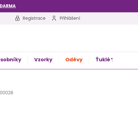
ZDARMA
Registrace
Přihlášení
sobníky
Vzorky
Oděvy
Ťuklé %
Kon
00028