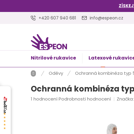
Přejít
ZÍSKEJ
na
obsah
+420 607 940 681
info@espeon.cz
Nitrilové rukavice
Latexové rukavic
NÁKUPNÍ
Prázdný 
KOŠÍK
Domů
Oděvy
Ochranná kombinéza typ 5 a 
Ochranná kombinéza typ 5 a
Průměrné
1 hodnocení
Podrobnosti hodnocení
Značka
hodnocení
produktu
★★★★★
je
5,0
z