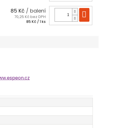
cena:
85 Kč
/ balení
Do košíku
70,25 Kč bez DPH
Měrná
85 Kč / 1 ks
cena:
ww.espeon.cz