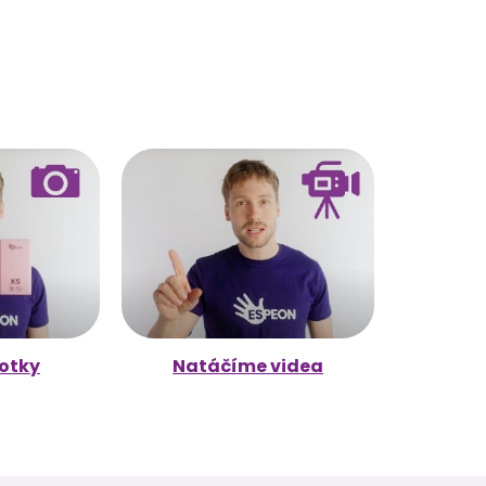
otky
Natáčíme videa