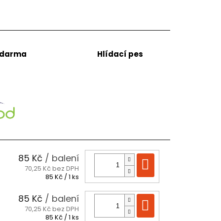
zdarma
Hlídací pes
85 Kč
/ balení
Do košíku
70,25 Kč bez DPH
Měrná
85 Kč / 1 ks
cena:
85 Kč
/ balení
Do košíku
70,25 Kč bez DPH
Měrná
85 Kč / 1 ks