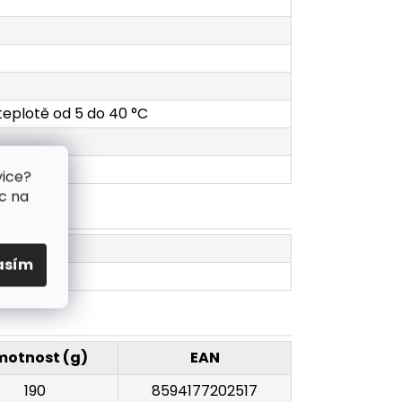
 teplotě od 5 do 40 °C
vice?
c na
asím
otnost (g)
EAN
190
8594177202517