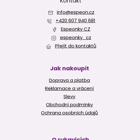
p
Kontakt
a
info
@
espeon.cz
t
í
+420 607 940 681
Espeonky CZ
espeonky_cz
Přejít do kontaktů
Jak nakoupit
Doprava a platba
Reklamace a vrácení
Slevy
Obchodní podmínky
Ochrana osobních údajů
O rukavicích