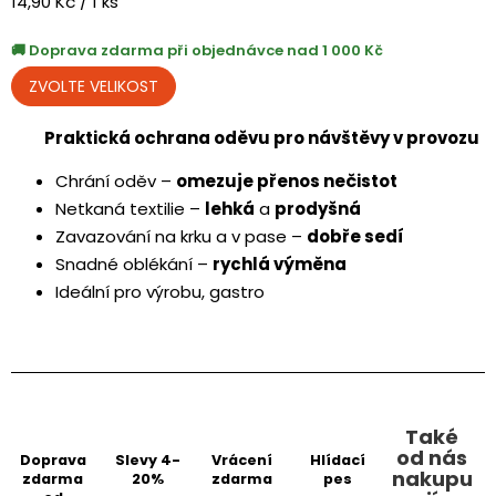
Měrná
14,90 Kč / 1 ks
cena:
Doprava zdarma při objednávce nad 1 000 Kč
Praktická ochrana oděvu pro návštěvy v provozu
Chrání oděv –
omezuje přenos nečistot
Netkaná textilie –
lehká
a
prodyšná
Zavazování na krku a v pase –
dobře sedí
Snadné oblékání –
rychlá výměna
Ideální pro výrobu, gastro
Také
od nás
Doprava
Slevy 4-
Vrácení
Hlídací
nakupu
zdarma
20%
zdarma
pes