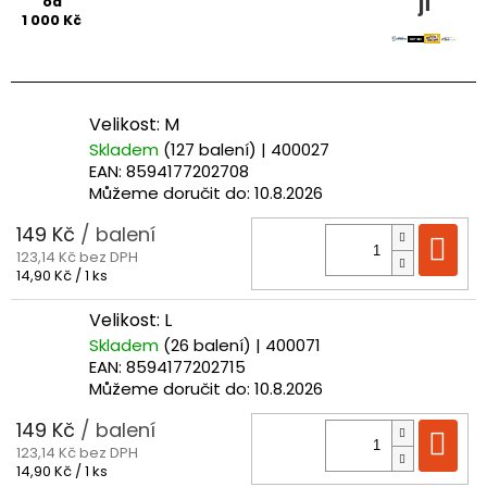
jí
od
1 000 Kč
Velikost: M
Skladem
(127 balení)
| 400027
EAN:
8594177202708
Můžeme doručit do:
10.8.2026
149 Kč
/ balení
Do
123,14 Kč bez DPH
Měrná
14,90 Kč / 1 ks
cena:
Velikost: L
Skladem
(26 balení)
| 400071
EAN:
8594177202715
Můžeme doručit do:
10.8.2026
149 Kč
/ balení
Do
123,14 Kč bez DPH
Měrná
14,90 Kč / 1 ks