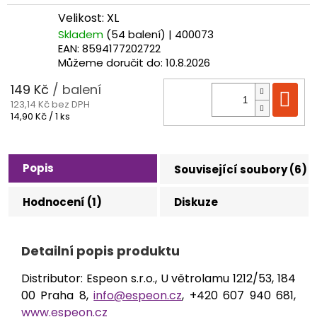
cena:
Velikost: XL
Skladem
(54 balení)
| 400073
EAN:
8594177202722
Můžeme doručit do:
10.8.2026
149 Kč
/ balení
Do
123,14 Kč bez DPH
Měrná
14,90 Kč / 1 ks
cena:
Popis
Související soubory (6)
Hodnocení (1)
Diskuze
Detailní popis produktu
Distributor: Espeon s.r.o., U větrolamu 1212/53, 184
00 Praha 8,
info@espeon.cz
, +420 607 940 681,
www.espeon.cz