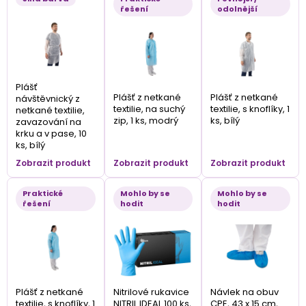
řešení
odolnější
Plášť
Plášť z netkané
Plášť z netkané
návštěvnický z
textilie, na suchý
textilie, s knoflíky, 1
netkané textilie,
zip, 1 ks, modrý
ks, bílý
zavazování na
krku a v pase, 10
ks, bílý
Zobrazit produkt
Zobrazit produkt
Zobrazit produkt
Praktické
Mohlo by se
Mohlo by se
řešení
hodit
hodit
Plášť z netkané
Nitrilové rukavice
Návlek na obuv
textilie, s knoflíky, 1
NITRIL IDEAL 100 ks,
CPE, 43 x 15 cm,