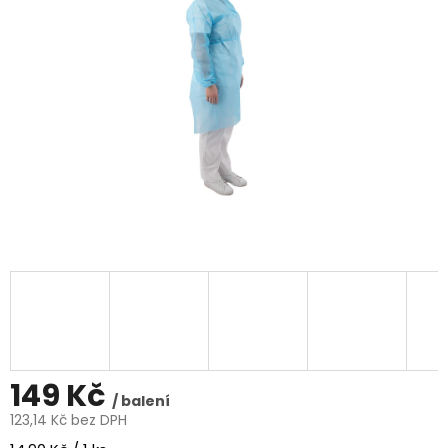
5
hvězdiček.
149 Kč
/ balení
123,14 Kč bez DPH