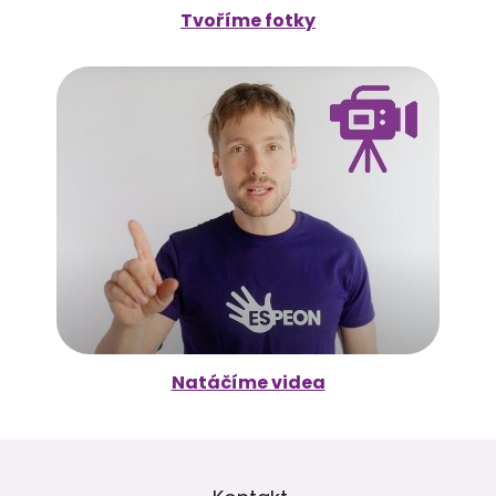
Tvoříme fotky
Natáčíme videa
Z
á