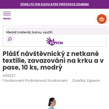
Přejít
ZÍSKEJTE 10% SLEVU A PDF PRŮVODCE
ZDARMA
na
obsah
NÁK
KOŠ
Plášť návštěvnický z netkané
textilie, zavazování na krku a v
pase, 10 ks, modrý
400027
Průměrné
1 hodnocení
Podrobnosti hodnocení
Značka:
Espeon
hodnocení
produktu
je
5,0
z