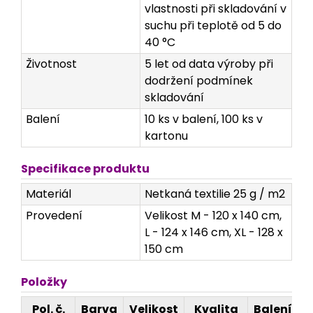
vlastnosti při skladování v
suchu při teplotě od 5 do
40 °C
Životnost
5 let od data výroby při
dodržení podmínek
skladování
Balení
10 ks v balení, 100 ks v
kartonu
Specifikace produktu
Materiál
Netkaná textilie 25 g / m2
Provedení
Velikost M - 120 x 140 cm,
L - 124 x 146 cm, XL - 128 x
150 cm
Položky
Pol. č.
Barva
Velikost
Kvalita
Balení
R