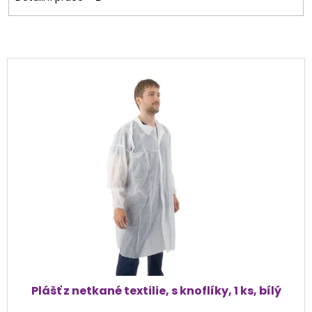
V
ý
p
i
s
p
r
o
d
u
k
t
ů
Plášť z netkané textilie, s knoflíky, 1 ks, bílý