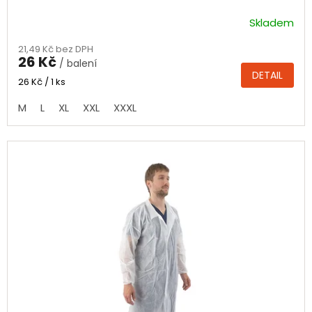
Skladem
Průměrné
hodnocení
21,49 Kč bez DPH
produktu
26 Kč
/ balení
je
DETAIL
4,0
Měrná
26 Kč / 1 ks
cena:
z
M
L
XL
XXL
XXXL
5
hvězdiček.