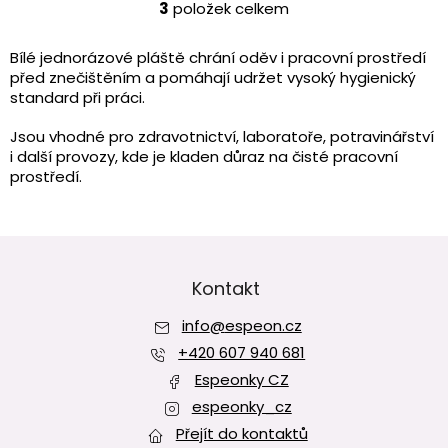
3
položek celkem
O
v
l
Bílé jednorázové pláště chrání oděv i pracovní prostředí
á
před znečištěním a pomáhají udržet vysoký hygienický
d
standard při práci.
a
c
Jsou vhodné pro zdravotnictví, laboratoře, potravinářství
í
i další provozy, kde je kladen důraz na čisté pracovní
p
prostředí.
r
v
k
Z
y
v
á
ý
p
Kontakt
p
a
i
info
@
espeon.cz
t
s
í
+420 607 940 681
u
Espeonky CZ
espeonky_cz
Přejít do kontaktů