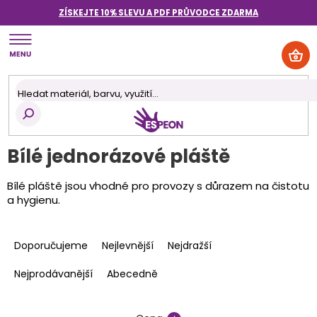
Přejít
ZÍSKEJTE 10% SLEVU A PDF PRŮVODCE
ZDARMA
na
obsah
NÁK
KOŠ
Bílé jednorázové pláště
Bílé pláště jsou vhodné pro provozy s důrazem na čistotu
a hygienu.
Ř
a
Doporučujeme
Nejlevnější
Nejdražší
z
e
Nejprodávanější
Abecedně
n
í