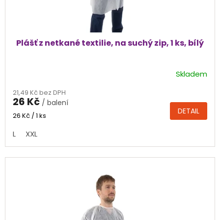
Plášť z netkané textilie, na suchý zip, 1 ks, bílý
Skladem
Průměrné
hodnocení
21,49 Kč bez DPH
produktu
26 Kč
/ balení
je
DETAIL
5,0
Měrná
26 Kč / 1 ks
cena:
z
L
XXL
5
hvězdiček.