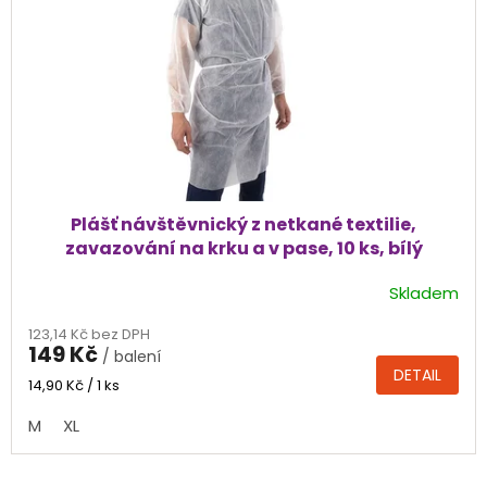
Plášť návštěvnický z netkané textilie,
zavazování na krku a v pase, 10 ks, bílý
Skladem
Průměrné
hodnocení
123,14 Kč bez DPH
produktu
149 Kč
/ balení
je
DETAIL
4,5
Měrná
14,90 Kč / 1 ks
cena:
z
M
XL
5
hvězdiček.