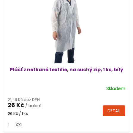
Plášť z netkané textilie, na suchý zip, 1 ks, bílý
Skladem
Průměrné
hodnocení
21,49 Kč bez DPH
produktu
26 Kč
/ balení
je
DETAIL
5,0
Měrná
26 Kč / 1 ks
cena:
z
L
XXL
5
hvězdiček.