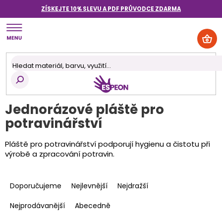
Přejít
ZÍSKEJTE 10% SLEVU A PDF PRŮVODCE
ZDARMA
na
obsah
NÁK
KOŠ
Jednorázové pláště pro
potravinářství
Pláště pro potravinářství podporují hygienu a čistotu při
výrobě a zpracování potravin.
Ř
a
Doporučujeme
Nejlevnější
Nejdražší
z
e
Nejprodávanější
Abecedně
n