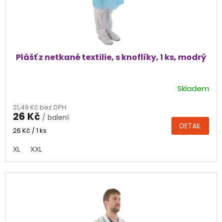
Plášť z netkané textilie, s knoflíky, 1 ks, modrý
Skladem
Průměrné
hodnocení
21,49 Kč bez DPH
produktu
26 Kč
/ balení
je
DETAIL
4,5
Měrná
26 Kč / 1 ks
cena:
z
XL
XXL
5
hvězdiček.