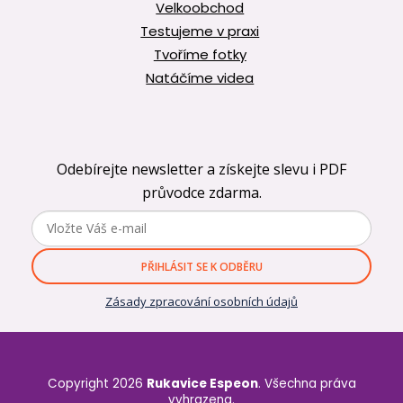
Velkoobchod
Testujeme v praxi
Tvoříme fotky
Natáčíme videa
Odebírejte newsletter a získejte slevu i PDF
průvodce zdarma.
PŘIHLÁSIT SE K ODBĚRU
Zásady zpracování osobních údajů
Copyright 2026
Rukavice Espeon
. Všechna práva
vyhrazena.