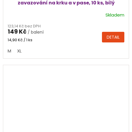
zavazování na krku a v pase, 10 ks, bílý
Skladem
Průměrné
hodnocení
123,14 Kč bez DPH
produktu
149 Kč
/ balení
je
DETAIL
4,5
Měrná
14,90 Kč / 1 ks
cena:
z
M
XL
5
hvězdiček.