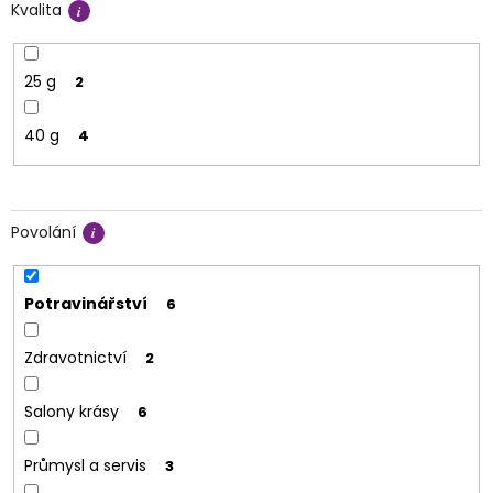
Kvalita
25 g
2
40 g
4
Povolání
Potravinářství
6
Zdravotnictví
2
Salony krásy
6
Průmysl a servis
3