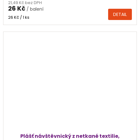
21,49 Kč bez DPH
produktu
26 Kč
/ balení
je
DETAIL
4,0
Měrná
26 Kč / 1 ks
z
cena:
5
hvězdiček.
Plášť návštěvnický z netkané textilie,