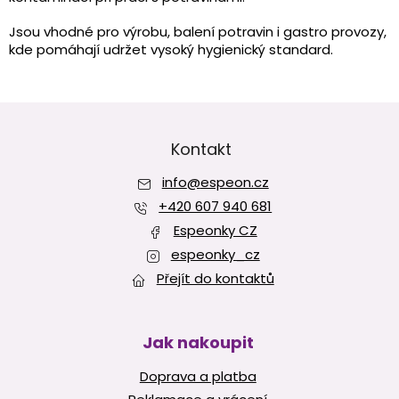
a
c
Jsou vhodné pro výrobu, balení potravin i gastro provozy,
í
kde pomáhají udržet vysoký hygienický standard.
p
r
v
Z
k
y
á
v
p
Kontakt
ý
a
p
info
@
espeon.cz
t
i
í
+420 607 940 681
s
u
Espeonky CZ
espeonky_cz
Přejít do kontaktů
Jak nakoupit
Doprava a platba