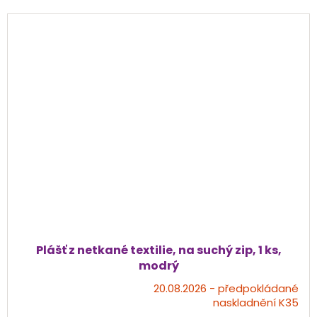
Plášť z netkané textilie, na suchý zip, 1 ks,
modrý
20.08.2026 - předpokládané
Průměrné
naskladnění K35
hodnocení