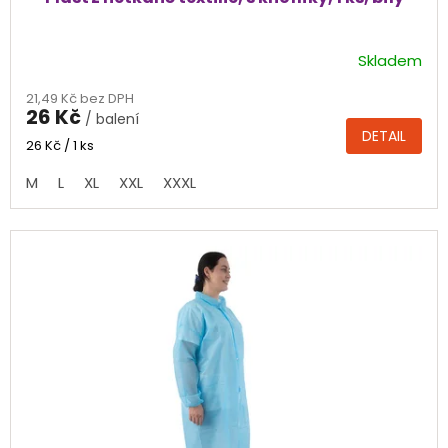
Skladem
Průměrné
hodnocení
21,49 Kč bez DPH
produktu
26 Kč
/ balení
je
DETAIL
4,0
Měrná
26 Kč / 1 ks
cena:
z
M
L
XL
XXL
XXXL
5
hvězdiček.