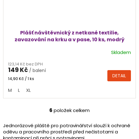
Plášť návštěvnický z netkané textilie,
zavazování na krku a v pase, 10 ks, modrý
Skladem
Průměrné
hodnocení
123,14 Kč bez DPH
produktu
149 Kč
/ balení
je
DETAIL
5,0
Měrná
14,90 Kč / 1 ks
cena:
z
M
L
XL
5
hvězdiček.
6
položek celkem
O
v
l
Jednorázové pláště pro potravinářství slouží k ochraně
á
oděvu a pracovního prostředí před nečistotami a
d
kontaminací při práci s potravinami.