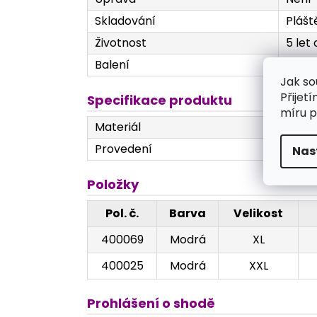
Skladování
Plášt
Životnost
5 let
Balení
1 ks v
Jak so
Přijet
Specifikace produktu
míru p
Materiál
Netka
Provedení
Veliko
Nas
Položky
Pol. č.
Barva
Velikost
400069
Modrá
XL
400025
Modrá
XXL
Prohlášení o shodě