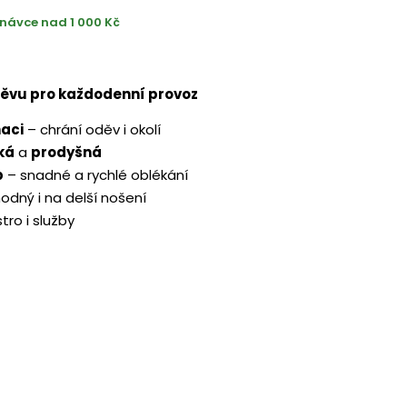
návce nad 1 000 Kč
děvu pro každodenní provoz
aci
– chrání oděv i okolí
ká
a
prodyšná
p
– snadné a rychlé oblékání
odný i na delší nošení
tro i služby