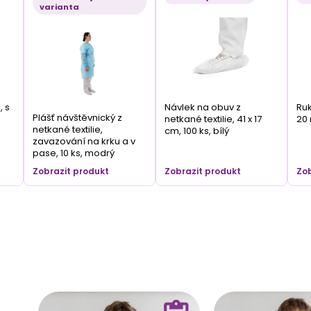
varianta
, s
Návlek na obuv z
Ruk
Plášť návštěvnický z
netkané textilie, 41 x 17
20 
netkané textilie,
cm, 100 ks, bílý
zavazování na krku a v
pase, 10 ks, modrý
Zobrazit produkt
Zobrazit produkt
Zob