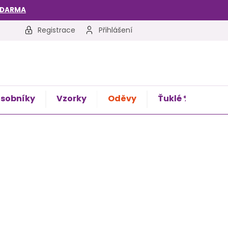
ZDARMA
Registrace
Přihlášení
sobníky
Vzorky
Oděvy
Ťuklé %
Kon