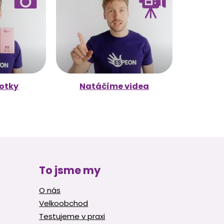
otky
Natáčíme videa
To jsme my
O nás
Velkoobchod
Testujeme v praxi