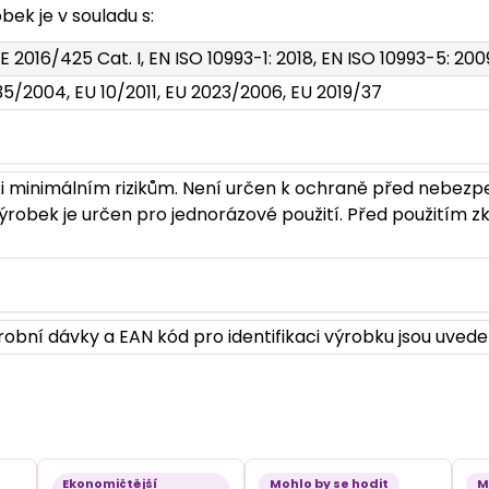
ek je v souladu s:
E 2016/425 Cat. I, EN ISO 10993-1: 2018, EN ISO 10993-5: 200
35/2004, EU 10/2011, EU 2023/2006, EU 2019/37
i minimálním rizikům. Není určen k ochraně před nebezp
robek je určen pro jednorázové použití. Před použitím zk
obní dávky a EAN kód pro identifikaci výrobku jsou uvede
Ekonomičtější
Mohlo by se hodit
M