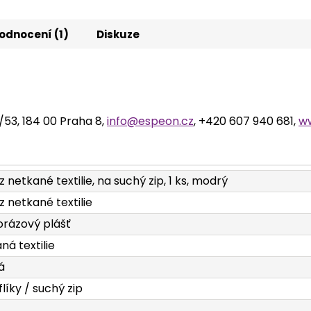
odnocení (1)
Diskuze
2/53, 184 00 Praha 8,
info@espeon.cz
, +420 607 940 681,
w
z netkané textilie, na suchý zip, 1 ks, modrý
 z netkané textilie
rázový plášť
ná textilie
á
flíky / suchý zip