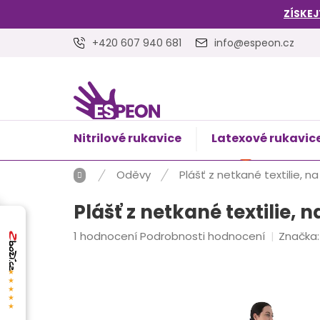
Přejít
ZÍSKEJ
na
obsah
+420 607 940 681
info@espeon.cz
Nitrilové rukavice
Latexové rukavic
NÁKUPNÍ
Prázdný 
KOŠÍK
Domů
Oděvy
Plášť z netkané textilie, na
Plášť z netkané textilie, n
Průměrné
1 hodnocení
Podrobnosti hodnocení
Značka
hodnocení
produktu
★★★★★
je
4,0
z