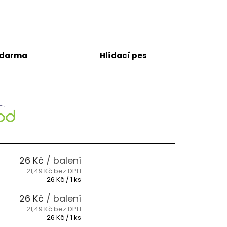
zdarma
Hlídací pes
26 Kč
/ balení
21,49 Kč bez DPH
Měrná
26 Kč / 1 ks
cena:
26 Kč
/ balení
21,49 Kč bez DPH
Měrná
26 Kč / 1 ks
cena: