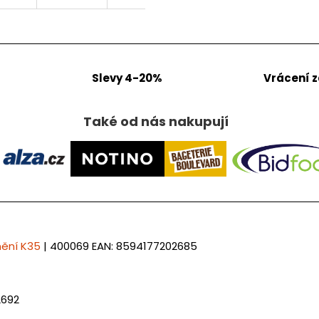
Slevy 4-20%
Vrácení 
Také od nás nakupují
nění K35
| 400069
EAN:
8594177202685
2692