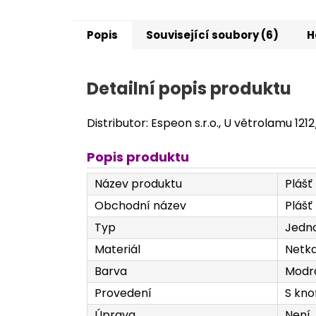
Popis
Související soubory (6)
H
Detailní popis produktu
Distributor: Espeon s.r.o., U větrolamu 121
Popis produktu
Název produktu
Plášť 
Obchodní název
Plášť
Typ
Jedno
Materiál
Netka
Barva
Modr
Provedení
S kno
Úprava
Není