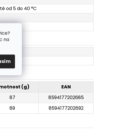
otě od 5 do 40 °C
vice?
c na
asím
motnost (g)
EAN
87
8594177202685
89
8594177202692