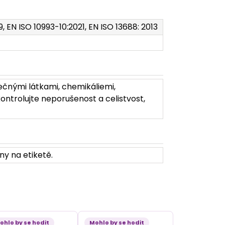
9, EN ISO 10993-10:2021, EN ISO 13688: 2013
ečnými látkami, chemikáliemi,
ontrolujte neporušenost a celistvost,
ny na etiketě.
ohlo by se hodit
Mohlo by se hodit