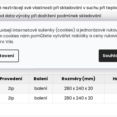
ě neztrácejí své vlastnosti při skladování v suchu při tepl
 od data výroby při dodržení podmínek skladování
 balení, 50 ks v kartonu
uvisejí internetové sušenky (cookies) a jednorázové ruka
ím cookies nám pomůžete vytvářet nabídky a ceny rukavi
ro Vás.
ná textilie 40 g / m2
sti M, L, XL, XXL, XXXL
tavení
Souhl
Provedení
Balení
Rozměry (mm)
H
Zip
balení
280 x 240 x 20
Zip
balení
280 x 240 x 20