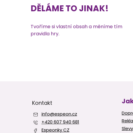
DĚLÁME TO JINAK!
Tvoříme si vlastní obsah a měníme tím
pravidla hry.
Z
á
p
Jak
Kontakt
a
t
Dopr
info
@
espeon.cz
í
Rekl
+420 607 940 681
Slevy
Espeonky CZ