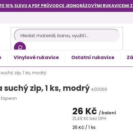
TE 10% SLEVU A PDF PRŮVODCE
JEDNORÁZOVÝMI RUKAVICEMI
e
Vinylové rukavice
Ostatní rukavice
Zá
košík
 suchý zip, 1 ks, modrý
a suchý zip, 1 ks, modrý
400069
:
Espeon
26 Kč
/ balení
21,49 Kč bez DPH
Měrná
26 Kč / 1 ks
cena: