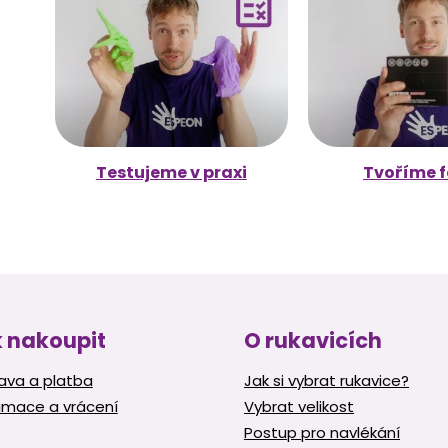
Testujeme v praxi
Tvoříme f
 nakoupit
O rukavicích
ava a platba
Jak si vybrat rukavice?
amace a vrácení
Vybrat velikost
Postup pro navlékání