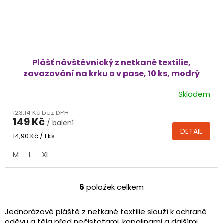
Plášť návštěvnický z netkané textilie,
zavazování na krku a v pase, 10 ks, modrý
Skladem
Průměrné
hodnocení
123,14 Kč bez DPH
produktu
149 Kč
/ balení
je
DETAIL
5,0
Měrná
14,90 Kč / 1 ks
cena:
z
M
L
XL
5
hvězdiček.
6
položek celkem
O
v
l
Jednorázové pláště z netkané textilie slouží k ochraně
á
oděvu a těla před nečistotami, kapalinami a dalšími