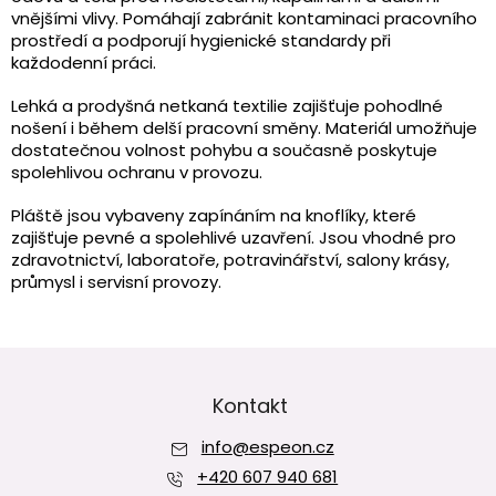
d
vnějšími vlivy. Pomáhají zabránit kontaminaci pracovního
a
prostředí a podporují hygienické standardy při
c
každodenní práci.
í
p
Lehká a prodyšná netkaná textilie zajišťuje pohodlné
r
nošení i během delší pracovní směny. Materiál umožňuje
v
dostatečnou volnost pohybu a současně poskytuje
k
spolehlivou ochranu v provozu.
y
v
Pláště jsou vybaveny zapínáním na knoflíky, které
ý
zajišťuje pevné a spolehlivé uzavření. Jsou vhodné pro
p
zdravotnictví, laboratoře, potravinářství, salony krásy,
i
průmysl i servisní provozy.
s
u
Z
á
p
Kontakt
a
info
@
espeon.cz
t
í
+420 607 940 681