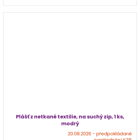
hvězdiček.
Plášť z netkané textilie, na suchý zip, 1 ks,
modrý
20.08.2026 - předpokládané
Průměrné
naskladnění K35