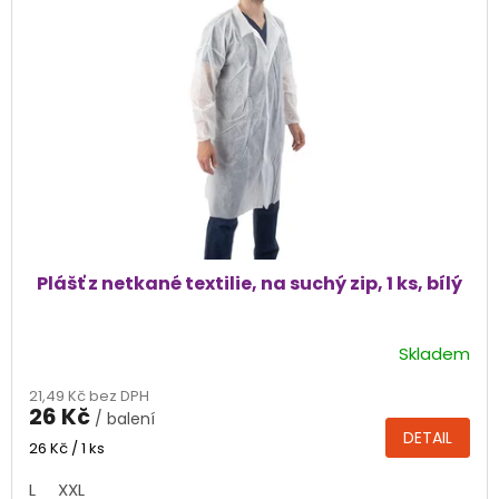
Plášť z netkané textilie, na suchý zip, 1 ks, bílý
Skladem
Průměrné
hodnocení
21,49 Kč bez DPH
produktu
26 Kč
/ balení
je
DETAIL
5,0
Měrná
26 Kč / 1 ks
cena:
z
L
XXL
5