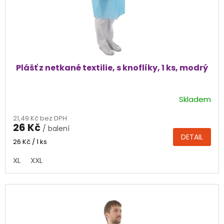
Plášť z netkané textilie, s knoflíky, 1 ks, modrý
Skladem
Průměrné
hodnocení
21,49 Kč bez DPH
produktu
26 Kč
/ balení
je
DETAIL
4,5
Měrná
26 Kč / 1 ks
cena:
z
XL
XXL
5
hvězdiček.