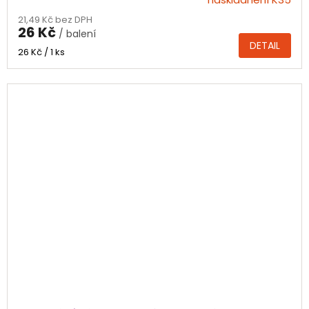
hodnocení
21,49 Kč bez DPH
produktu
26 Kč
/ balení
je
DETAIL
4,0
Měrná
26 Kč / 1 ks
z
cena:
5
hvězdiček.