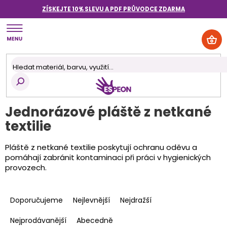
Přejít
ZÍSKEJTE 10% SLEVU A PDF PRŮVODCE
ZDARMA
na
obsah
NÁK
KOŠ
Jednorázové pláště z netkané
textilie
Pláště z netkané textilie poskytují ochranu oděvu a
pomáhají zabránit kontaminaci při práci v hygienických
provozech.
Ř
a
Doporučujeme
Nejlevnější
Nejdražší
z
e
Nejprodávanější
Abecedně