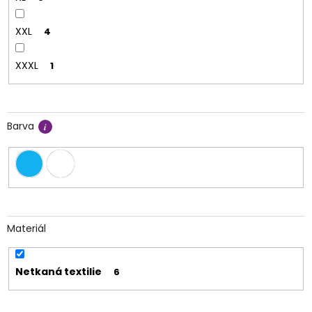
XXL
4
XXXL
1
Barva
Materiál
Netkaná textilie
6