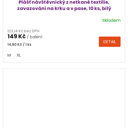
Plášť návštěvnický z netkané textilie,
zavazování na krku a v pase, 10 ks, bílý
Skladem
Průměrné
hodnocení
123,14 Kč bez DPH
produktu
149 Kč
/ balení
je
DETAIL
4,5
Měrná
14,90 Kč / 1 ks
cena:
z
M
XL
5
hvězdiček.