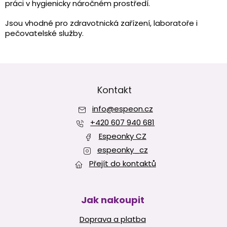
d
práci v hygienicky náročném prostředí.
a
c
Jsou vhodné pro zdravotnická zařízení, laboratoře i
í
pečovatelské služby.
p
r
v
Z
k
y
á
v
p
Kontakt
ý
a
p
info
@
espeon.cz
t
i
í
+420 607 940 681
s
u
Espeonky CZ
espeonky_cz
Přejít do kontaktů
Jak nakoupit
Doprava a platba