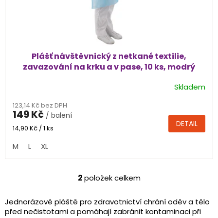
Plášť návštěvnický z netkané textilie,
zavazování na krku a v pase, 10 ks, modrý
Skladem
Průměrné
hodnocení
123,14 Kč bez DPH
produktu
149 Kč
/ balení
je
DETAIL
5,0
Měrná
14,90 Kč / 1 ks
cena:
z
M
L
XL
5
hvězdiček.
2
položek celkem
O
v
l
Jednorázové pláště pro zdravotnictví chrání oděv a tělo
á
před nečistotami a pomáhají zabránit kontaminaci při