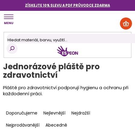
Přejít
ZÍSKEJTE 10% SLEVU A PDF PRŮVODCE
ZDARMA
na
obsah
NÁK
KOŠ
Jednorázové pláště pro
zdravotnictví
Pláště pro zdravotnictví podporují hygienu a ochranu při
každodenní práci.
Ř
a
Doporučujeme
Nejlevnější
Nejdražší
z
e
Nejprodávanější
Abecedně
n