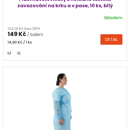
zavazování na krku a v pase, 10 ks, bílý
Skladem
Průměrné
hodnocení
123,14 Kč bez DPH
produktu
149 Kč
/ balení
je
DETAIL
4,5
Měrná
14,90 Kč / 1 ks
cena:
z
M
XL
5
hvězdiček.