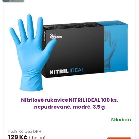
ý
p
i
s
p
r
o
d
u
k
t
ů
Nitrilové rukavice NITRIL IDEAL 100 ks,
nepudrované, modré, 3.5 g
Skladem
Průměrné
hodnocení
115,18 Kč bez DPH
produktu
129 Kč
/ balení