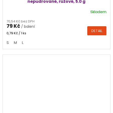
nepudrované, růžové, 5.0 g
Skladem
Průměrné
hodnocení
70,54 Kč bez DPH
produktu
79 Kč
/ balení
je
DETAIL
4,7
Měrná
0,79 Kč / 1 ks
cena:
z
S
M
L
5
hvězdiček.