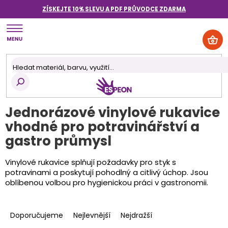
Přejít
ZÍSKEJTE 10% SLEVU A PDF PRŮVODCE
ZDARMA
na
obsah
NÁK
KOŠ
Jednorázové vinylové rukavice
vhodné pro potravinářství a
gastro průmysl
Vinylové rukavice splňují požadavky pro styk s
potravinami a poskytují pohodlný a citlivý úchop. Jsou
oblíbenou volbou pro hygienickou práci v gastronomii.
Ř
a
Doporučujeme
Nejlevnější
Nejdražší
z