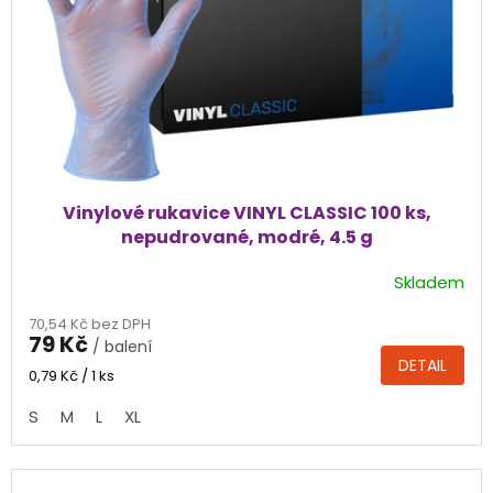
Vinylové rukavice VINYL CLASSIC 100 ks,
nepudrované, modré, 4.5 g
Skladem
Průměrné
hodnocení
70,54 Kč bez DPH
produktu
79 Kč
/ balení
je
DETAIL
5,0
Měrná
0,79 Kč / 1 ks
cena:
z
S
M
L
XL
5
hvězdiček.