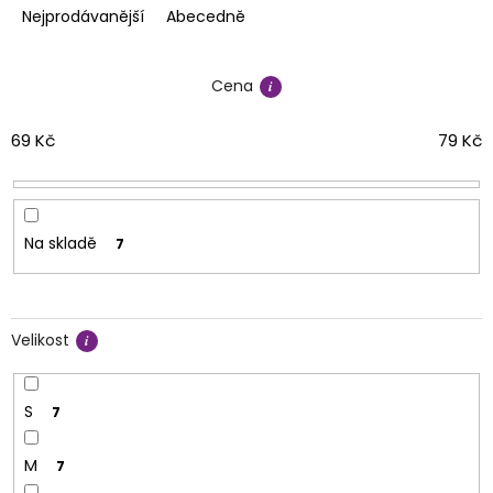
e
Nejprodávanější
Abecedně
n
í
Cena
p
r
o
69
Kč
79
Kč
d
u
k
t
Na skladě
7
ů
Velikost
S
7
M
7