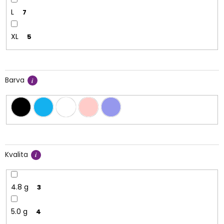
L
7
XL
5
Barva
Kvalita
4.8 g
3
5.0 g
4