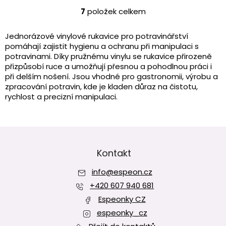
7
položek celkem
O
v
l
Jednorázové vinylové rukavice pro potravinářství
á
pomáhají zajistit hygienu a ochranu při manipulaci s
d
potravinami. Díky pružnému vinylu se rukavice přirozeně
a
přizpůsobí ruce a umožňují přesnou a pohodln
ou práci i
c
při delším nošení. Jsou vhodné pro gastronomii, výrobu a
í
zpracování potravin, kde je kladen důraz na čistotu,
p
rychlost a precizní manipulaci.
r
v
k
y
Z
v
á
ý
p
Kontakt
p
a
i
info
@
espeon.cz
t
s
í
+420 607 940 681
u
Espeonky CZ
espeonky_cz