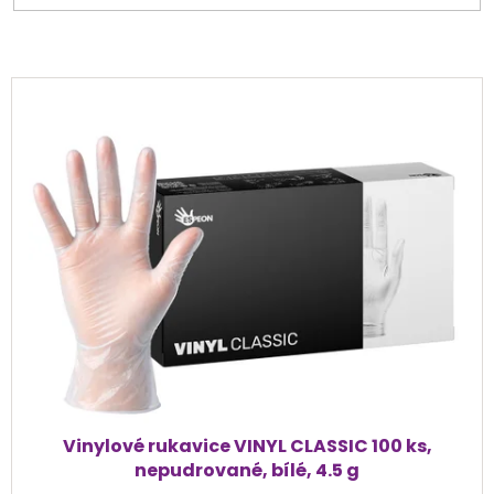
V
ý
p
i
s
p
r
o
d
u
k
t
ů
Vinylové rukavice VINYL CLASSIC 100 ks,
nepudrované, bílé, 4.5 g