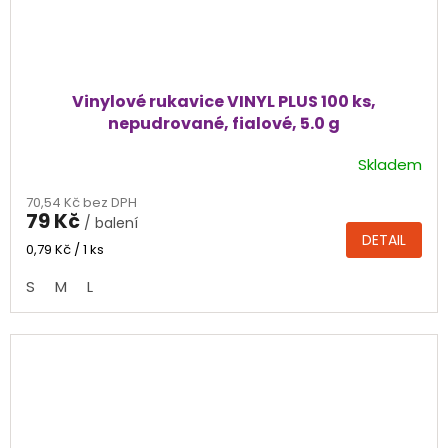
Vinylové rukavice VINYL PLUS 100 ks,
nepudrované, fialové, 5.0 g
Skladem
Průměrné
hodnocení
70,54 Kč bez DPH
produktu
79 Kč
/ balení
je
DETAIL
4,0
Měrná
0,79 Kč / 1 ks
cena:
z
S
M
L
5
hvězdiček.