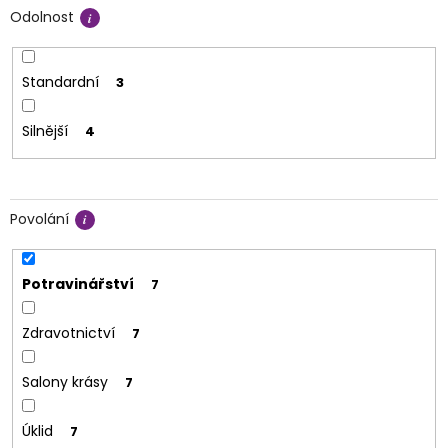
Odolnost
Standardní
3
Silnější
4
Povolání
Potravinářství
7
Zdravotnictví
7
Salony krásy
7
Úklid
7