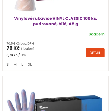
Vinylové rukavice VINYL CLASSIC 100 ks,
pudrované, bílé, 4.5 g
Skladem
Průměrné
hodnocení
70,54 Kč bez DPH
produktu
79 Kč
/ balení
je
DETAIL
4,6
Měrná
0,79 Kč / 1 ks
cena:
z
S
M
L
XL
5
hvězdiček.