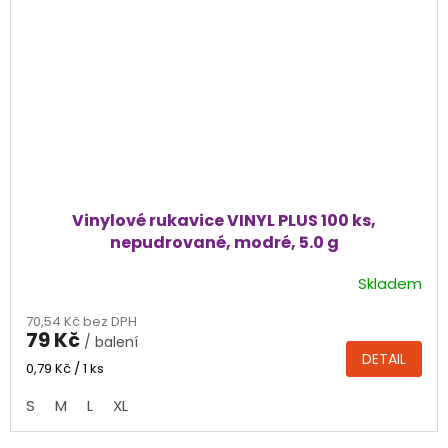
Vinylové rukavice VINYL PLUS 100 ks,
nepudrované, modré, 5.0 g
Skladem
Průměrné
hodnocení
70,54 Kč bez DPH
produktu
79 Kč
/ balení
je
DETAIL
5,0
Měrná
0,79 Kč / 1 ks
cena:
z
S
M
L
XL
5
hvězdiček.