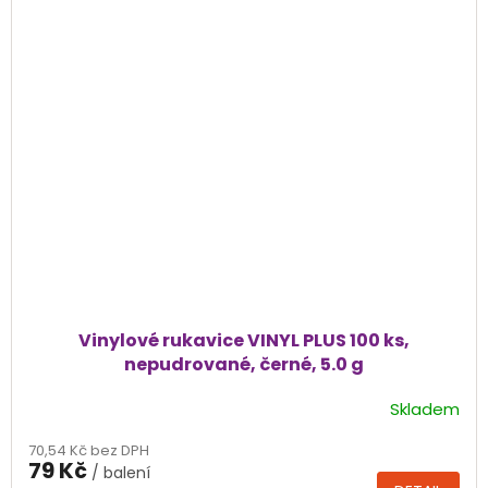
Vinylové rukavice VINYL PLUS 100 ks,
nepudrované, černé, 5.0 g
Skladem
Průměrné
hodnocení
70,54 Kč bez DPH
produktu
79 Kč
/ balení
je