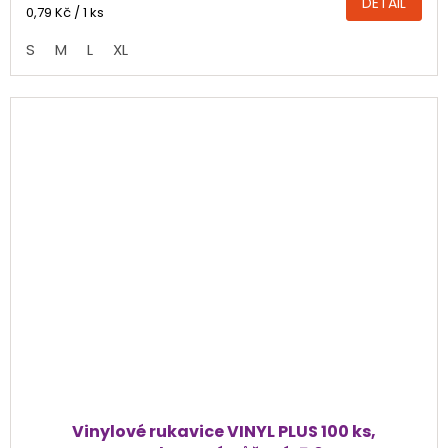
DETAIL
4,2
Měrná
0,79 Kč / 1 ks
cena:
z
S
M
L
XL
5
hvězdiček.
Vinylové rukavice VINYL PLUS 100 ks,