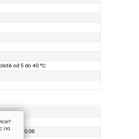
eplotě od 5 do 40 °C
vice?
c na
cká hodnota 0.06