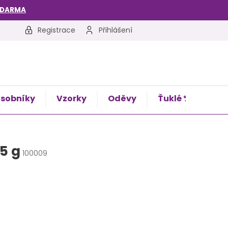
ZDARMA
Registrace
Přihlášení
sobníky
Vzorky
Oděvy
Ťuklé %
Kon
5 g
100009