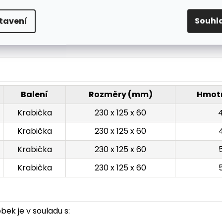
300, typická hodnota 327
1, typická hodnota 11.4
tavení
Souhl
3.6, typická hodnota 3.7
Balení
Rozměry (mm)
Hmotn
Krabička
230 x 125 x 60
Krabička
230 x 125 x 60
Krabička
230 x 125 x 60
Krabička
230 x 125 x 60
ek je v souladu s: