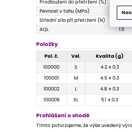
Prodloužení do přetržení (%)
Min. 
Pevnost v tahu (MPa)
Min. 1
Nas
Střední síla při přetržení (N)
Min. 
AQL
1.5
Položky
Pol. č.
Vel.
Kvalita (g)
100000
S
4.2 ± 0.3
100001
M
4.5 ± 0.3
100002
L
4.8 ± 0.3
100009
XL
5.1 ± 0.3
Prohlášení o shodě
Tímto potvrzujeme, že výše uvedený výrob