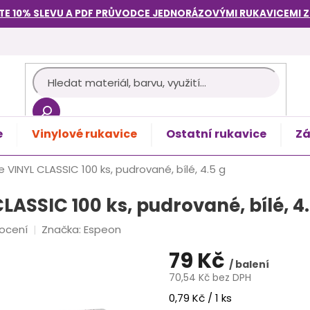
TE 10% SLEVU A PDF PRŮVODCE
JEDNORÁZOVÝMI RUKAVICEMI
e
Vinylové rukavice
Ostatní rukavice
Zá
košík
e VINYL CLASSIC 100 ks, pudrované, bílé, 4.5 g
LASSIC 100 ks, pudrované, bílé, 4.
ocení
Značka:
Espeon
79 Kč
/ balení
70,54 Kč bez DPH
Měrná
0,79 Kč / 1 ks