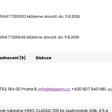
594177200032
Můžeme doručit do:
11.8.2026
594177200049
Můžeme doručit do:
11.8.2026
odnocení (9)
Diskuze
2/53, 184 00 Praha 8,
info@espeon.cz
, +420 607 940 681,
w
ové rukavice VINYL CLASSIC 100 ks, pudrované, bílé, 4.5 g