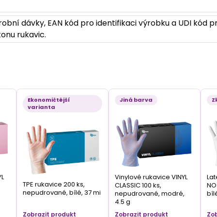
obní dávky, EAN kód pro identifikaci výrobku a UDI kód pr
onu rukavic.
Ekonomičtější
Jiná barva
Z
varianta
YL
Vinylové rukavice VINYL
Lat
TPE rukavice 200 ks,
CLASSIC 100 ks,
NO 
nepudrované, bílé, 37 mi
,
nepudrované, modré,
bíl
4.5 g
Zobrazit produkt
Zobrazit produkt
Zob