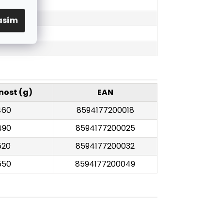
asím
ost (g)
EAN
460
8594177200018
490
8594177200025
520
8594177200032
550
8594177200049