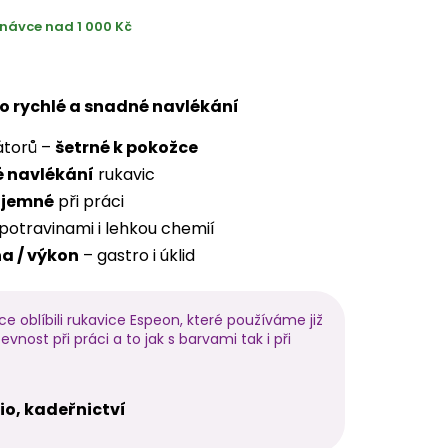
návce nad 1 000 Kč
ro rychlé a snadné navlékání
átorů –
šetrné k pokožce
 navlékání
rukavic
íjemné
při práci
 potravinami i lehkou chemií
a / výkon
– gastro i úklid
ice oblíbili rukavice Espeon, které používáme již
evnost při práci a to jak s barvami tak i při
io, kadeřnictví