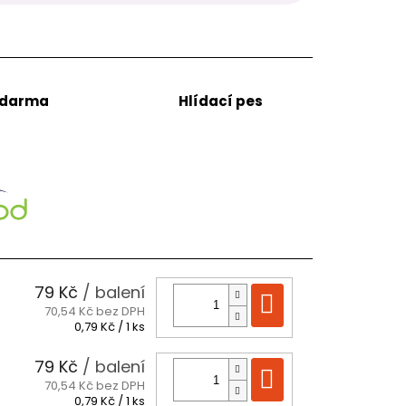
zdarma
Hlídací pes
79 Kč
/ balení
Do košíku
70,54 Kč bez DPH
Měrná
0,79 Kč / 1 ks
cena:
79 Kč
/ balení
Do košíku
70,54 Kč bez DPH
Měrná
0,79 Kč / 1 ks