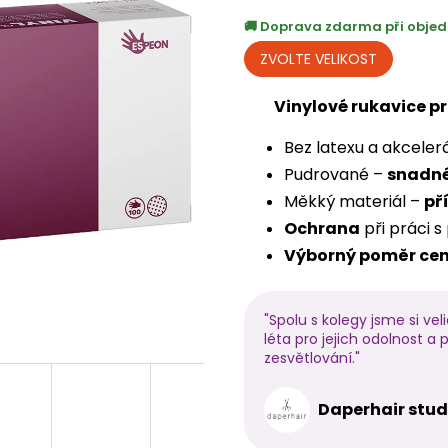
cena:
Doprava zdarma při objed
Vinylové rukavice p
Bez latexu a akceler
Pudrované –
snadné
Měkký materiál –
př
Ochrana
při práci s
Výborný poměr cen
"Spolu s kolegy jsme si vel
léta pro jejich odolnost a p
zesvětlování."
Daperhair stud