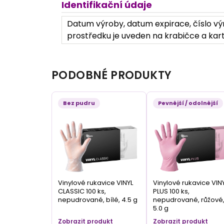
Identifikační údaje
Datum výroby, datum expirace, číslo výr
prostředku je uveden na krabičce a kart
PODOBNÉ PRODUKTY
Bez pudru
Pevnější / odolnější
Vinylové rukavice VINYL
Vinylové rukavice VIN
CLASSIC 100 ks,
PLUS 100 ks,
nepudrované, bílé, 4.5 g
nepudrované, růžové
5.0 g
Zobrazit produkt
Zobrazit produkt