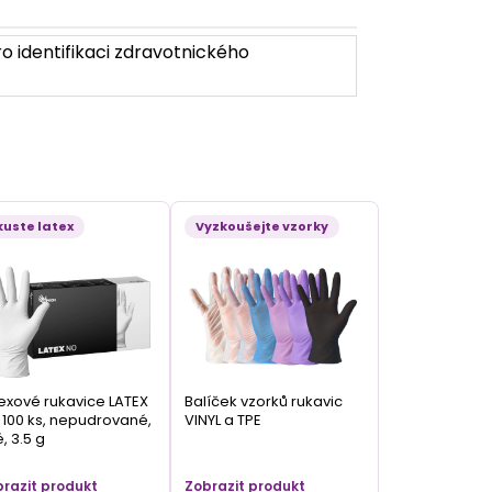
o identifikaci zdravotnického
kuste latex
Vyzkoušejte vzorky
exové rukavice LATEX
Balíček vzorků rukavic
100 ks, nepudrované,
VINYL a TPE
é, 3.5 g
razit produkt
Zobrazit produkt