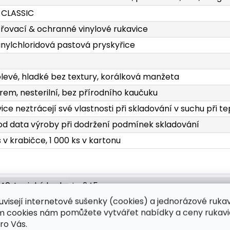
 CLASSIC
řovací & ochranné vinylové rukavice
inylchloridová pastová pryskyřice
levé, hladké bez textury, korálková manžeta
rem, nesterilní, bez přírodního kaučuku
ice neztrácejí své vlastnosti při skladování v suchu při t
 od data výroby při dodržení podmínek skladování
s v krabičce, 1 000 ks v kartonu
240, typická hodnota 245
uvisejí internetové sušenky (cookies) a jednorázové ruka
± 4; S 86 ± 4; M 98 ± 4; L 107 ± 4; XL 115 ± 4; XXL 124 ± 4
ím cookies nám pomůžete vytvářet nabídky a ceny rukavi
: 0.06 ± 0.01, typická hodnota 0.06; Dlaň: 0.06 ± 0.01, typi
ro Vás.