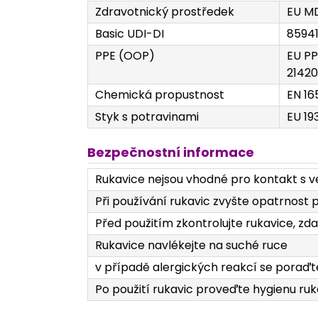
Zdravotnický prostředek
EU MD
Basic UDI-DI
8594
PPE (OOP)
EU PP
21420
Chemická propustnost
EN 16
Styk s potravinami
EU 19
Bezpečnostní informace
Rukavice nejsou vhodné pro kontakt s 
Při používání rukavic zvyšte opatrnost 
Před použitím zkontrolujte rukavice, zd
Rukavice navlékejte na suché ruce
v případě alergických reakcí se poraďt
Po použití rukavic proveďte hygienu ru