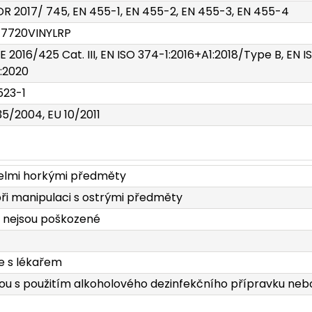
R 2017/ 745, EN 455-1, EN 455-2, EN 455-3, EN 455-4
17720VINYLRP
E 2016/425 Cat. III, EN ISO 374-1:2016+A1:2018/Type B, EN I
:2020
523-1
35/2004, EU 10/2011
velmi horkými předměty
při manipulaci s ostrými předměty
a nejsou poškozené
e s lékařem
kou s použitím alkoholového dezinfekčního přípravku neb