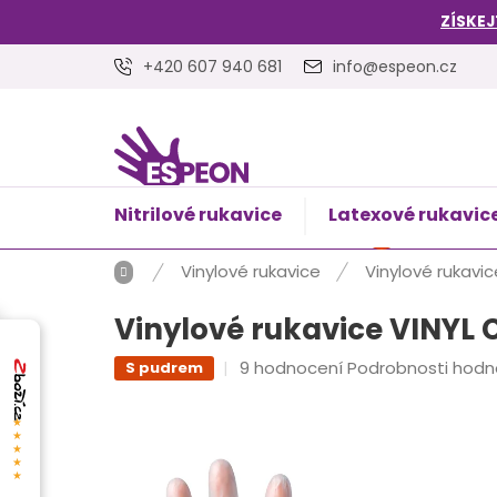
Přejít
ZÍSKEJ
na
obsah
+420 607 940 681
info@espeon.cz
Nitrilové rukavice
Latexové rukavic
NÁKUPNÍ
Prázdný 
KOŠÍK
Domů
Vinylové rukavice
Vinylové rukavic
Vinylové rukavice VINYL C
Průměrné
9 hodnocení
Podrobnosti hodn
S pudrem
hodnocení
produktu
★★★★★
je
4,6
z