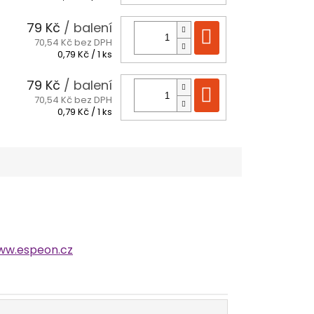
cena:
79 Kč
/ balení
Do košíku
70,54 Kč bez DPH
Měrná
0,79 Kč / 1 ks
cena:
79 Kč
/ balení
Do košíku
70,54 Kč bez DPH
Měrná
0,79 Kč / 1 ks
cena:
ww.espeon.cz