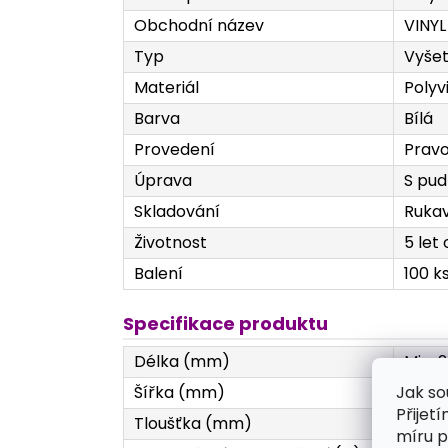
Obchodní název
VINYL
Typ
Vyšet
Materiál
Polyv
Barva
Bílá
Provedení
Pravo
Úprava
S pud
Skladování
Rukav
Životnost
5 let
Balení
100 k
Specifikace produktu
Délka (mm)
Min. 
Jak so
Šířka (mm)
XS 76 
Přijet
Tloušťka (mm)
Prsty
míru p