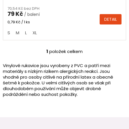
hodnocení
70,54 Kč bez DPH
produktu
79 Kč
/ balení
je
DETAIL
4,6
Měrná
0,79 Kč / 1 ks
cena:
z
S
M
L
XL
5
hvězdiček.
1
položek celkem
O
v
l
Vinylové rukavice jsou vyrobeny z PVC a patří mezi
á
mate
riály s nízkým rizikem alergických reakcí. Jsou
d
vhodné pro osoby citlivé na přírodní latex a obecně
a
šetrné k pokožce. U velmi citlivých osob se však při
c
dlouhodobém používání může objevit drobné
í
podráždění nebo suchost pokožky.
p
r
v
k
y
Z
v
á