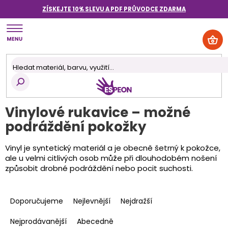
Přejít
ZÍSKEJTE 10% SLEVU A PDF PRŮVODCE
ZDARMA
na
obsah
NÁK
KOŠ
Vinylové rukavice – možné
podráždění pokožky
Vinyl je syntetický materiál a je obecně šetrný k pokožce,
ale u velmi citlivých osob může při dlouhodobém nošení
způsobit drobné podráždění nebo pocit suchosti.
Ř
a
Doporučujeme
Nejlevnější
Nejdražší
z
e
Nejprodávanější
Abecedně