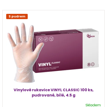
V
ý
S pudrem
p
i
s
p
r
o
d
u
k
t
ů
Vinylové rukavice VINYL CLASSIC 100 ks,
pudrované, bílé, 4.5 g
Skladem
Průměrné