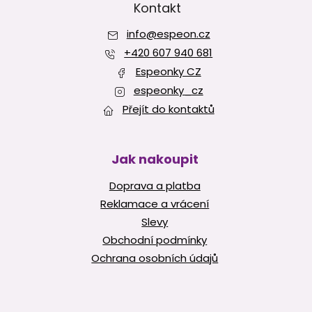
ý
p
Kontakt
p
a
i
info
@
espeon.cz
t
s
í
+420 607 940 681
u
Espeonky CZ
espeonky_cz
Přejít do kontaktů
Jak nakoupit
Doprava a platba
Reklamace a vrácení
Slevy
Obchodní podmínky
Ochrana osobních údajů