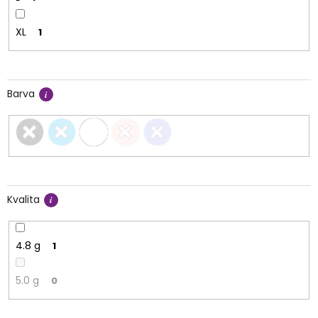
XL
1
Barva
Kvalita
4.8 g
1
5.0 g
0