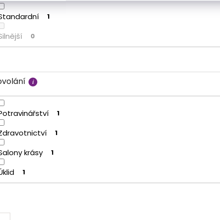
Standardní
1
Silnější
0
ovolání
Potravinářství
1
Zdravotnictví
1
Salony krásy
1
Úklid
1