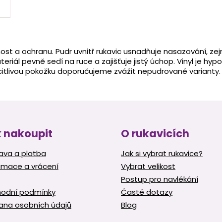
O
v
nost a ochranu. Pudr uvnitř rukavic usnadňuje nasazování, z
l
teriál pevně sedí na ruce a zajišťuje jistý úchop. Vinyl je hy
á
 citlivou pokožku doporučujeme zvážit nepudrované varianty.
d
a
c
í
p
r
v
 nakoupit
O rukavicích
k
y
ava a platba
Jak si vybrat rukavice?
v
amace a vrácení
Vybrat velikost
ý
p
Postup pro navlékání
i
odní podmínky
Časté dotazy
s
u
ana osobních údajů
Blog