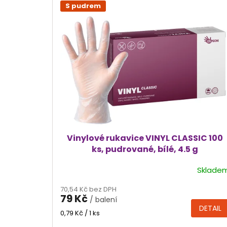
ý
S pudrem
p
i
s
p
r
o
d
u
k
t
ů
Vinylové rukavice VINYL CLASSIC 100
ks, pudrované, bílé, 4.5 g
Sklade
Průměrné
hodnocení
70,54 Kč bez DPH
produktu
79 Kč
/ balení
je
DETAIL
4,6
Měrná
0,79 Kč / 1 ks
cena:
z