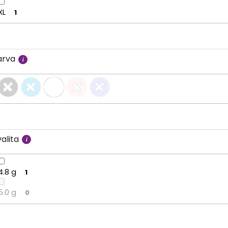
XL
1
arva
alita
4.8 g
1
5.0 g
0