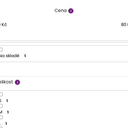
Cena
9
Kč
80
Na skladě
1
likost
S
1
M
1
L
1