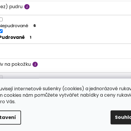
Bez) pudru
Nepudrované
6
Pudrované
1
liv na pokožku
Neutrální
0
uvisejí internetové sušenky (cookies) a jednorázové ruka
ím cookies nám pomůžete vytvářet nabídky a ceny rukavi
Může poškodit
1
ro Vás.
tavení
Souhl
dolnost