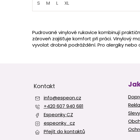
S
M
L
XL
5
hvězdiček.
Pudrované vinylové rukavice kombinují praktič
zároveň zajišťuje komfort při práci. Vinylový ma
vyvolat drobné podráždění. Pro alergiky nebo
Z
á
p
Jak
Kontakt
a
t
Dopr
info
@
espeon.cz
í
Rekl
+420 607 940 681
Slevy
Espeonky CZ
Obch
espeonky_cz
Ochr
Přejít do kontaktů