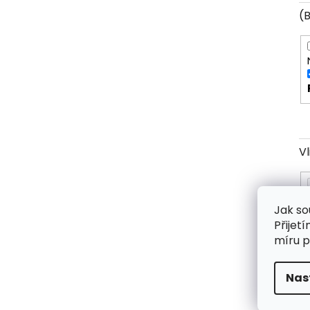
(
V
Jak so
Přijet
míru p
Nas
O