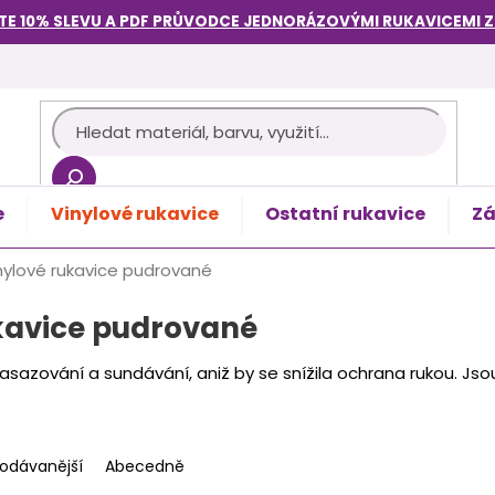
TE 10% SLEVU A PDF PRŮVODCE
JEDNORÁZOVÝMI RUKAVICEMI
e
Vinylové rukavice
Ostatní rukavice
Zá
košík
nylové rukavice pudrované
kavice pudrované
nasazování a sundávání, aniž by se snížila ochrana rukou. Js
rodávanější
Abecedně