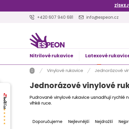
Přejít
ZÍSKEJ
na
obsah
+420 607 940 681
info@espeon.cz
Nitrilové rukavice
Latexové rukavic
NÁKUPNÍ
Prázdný 
KOŠÍK
Domů
Vinylové rukavice
Jednorázové vi
Jednorázové vinylové ru
Pudrované vinylové rukavice usnadňují rychlé 
vlhké ruce.
★★★★★
Ř
a
Doporučujeme
Nejlevnější
Nejdražší
Nejp
z