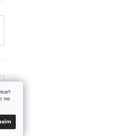
vice?
c na
asím