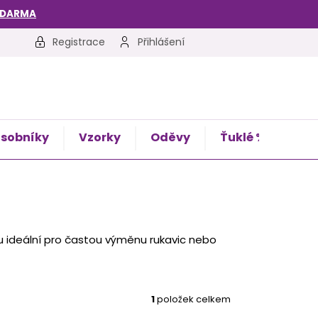
ZDARMA
Registrace
Přihlášení
sobníky
Vzorky
Oděvy
Ťuklé %
Kon
ou ideální pro častou výměnu rukavic nebo
1
položek celkem