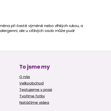
ejména při časté výměně nebo vlhkých rukou, a
poalergenní, ale u citlivých osob může pudr
To jsme my
O nás
Velkoobchod
Testujeme v praxi
Tvoříme fotky
Natáčíme videa