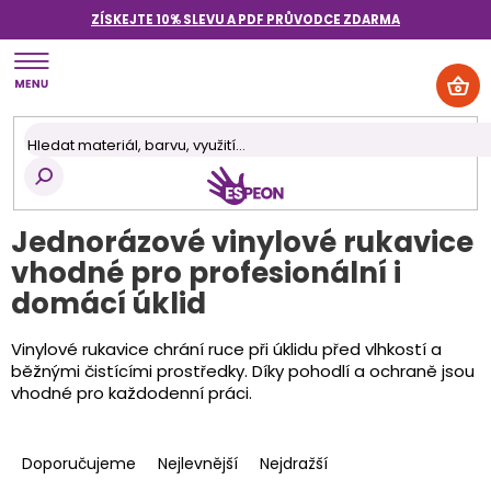
Přejít
ZÍSKEJTE 10% SLEVU A PDF PRŮVODCE
ZDARMA
na
obsah
NÁK
KOŠ
Jednorázové vinylové rukavice
vhodné pro profesionální i
domácí úklid
Vinylové rukavice chrání ruce při úklidu před vlhkostí a
běžnými čistícími prostředky. Díky pohodlí a ochraně jsou
vhodné pro každodenní práci.
Ř
a
Doporučujeme
Nejlevnější
Nejdražší
z