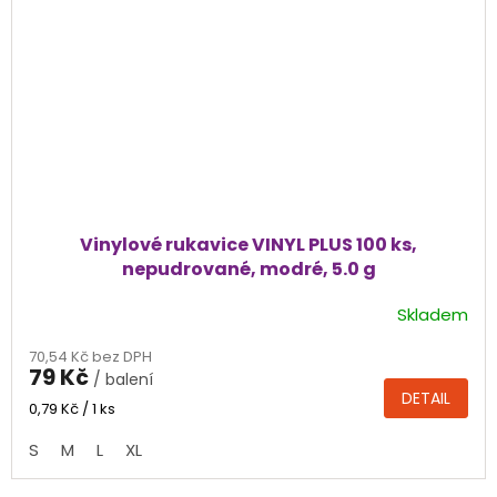
Vinylové rukavice VINYL PLUS 100 ks,
nepudrované, modré, 5.0 g
Skladem
Průměrné
hodnocení
70,54 Kč bez DPH
produktu
79 Kč
/ balení
je
DETAIL
5,0
Měrná
0,79 Kč / 1 ks
cena:
z
S
M
L
XL
5
hvězdiček.