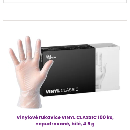
V
ý
p
i
s
p
r
o
d
u
k
t
ů
Vinylové rukavice VINYL CLASSIC 100 ks,
nepudrované, bílé, 4.5 g