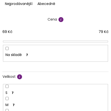
e
Nejprodávanější
Abecedně
n
í
Cena
p
r
o
69
Kč
79
Kč
d
u
k
t
Na skladě
7
ů
Velikost
S
7
M
7