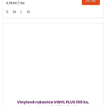
DETAIL
4,2
Měrná
0,79 Kč / 1 ks
cena:
z
S
M
L
XL
5
hvězdiček.
Vinylové rukavice VINYL PLUS 100 ks,