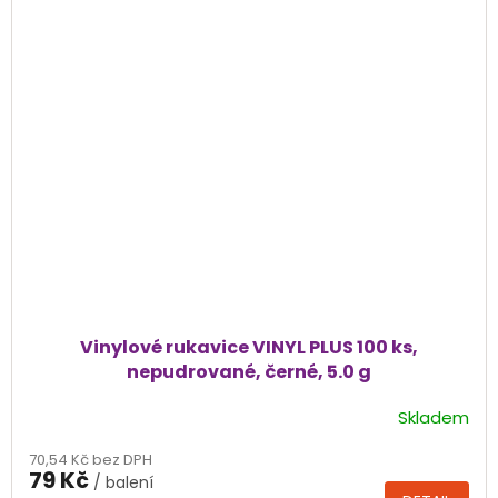
Vinylové rukavice VINYL PLUS 100 ks,
nepudrované, černé, 5.0 g
Skladem
Průměrné
hodnocení
70,54 Kč bez DPH
produktu
79 Kč
/ balení
je