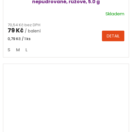
nepudrované, růžové, 5.0 g
Skladem
Průměrné
hodnocení
70,54 Kč bez DPH
produktu
79 Kč
/ balení
je
DETAIL
4,7
Měrná
0,79 Kč / 1 ks
cena:
z
S
M
L
5
hvězdiček.