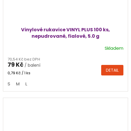
Vinylové rukavice VINYL PLUS 100 ks,
nepudrované, fialové, 5.0 g
Skladem
Průměrné
hodnocení
70,54 Kč bez DPH
produktu
79 Kč
/ balení
je
DETAIL
4,0
Měrná
0,79 Kč / 1 ks
cena:
z
S
M
L
5
hvězdiček.