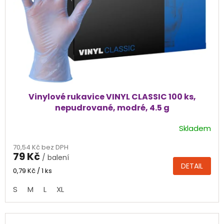
Vinylové rukavice VINYL CLASSIC 100 ks,
nepudrované, modré, 4.5 g
Skladem
Průměrné
hodnocení
70,54 Kč bez DPH
produktu
79 Kč
/ balení
je
DETAIL
5,0
Měrná
0,79 Kč / 1 ks
cena:
z
S
M
L
XL
5
hvězdiček.