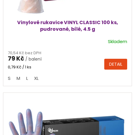
Vinylové rukavice VINYL CLASSIC 100 ks,
pudrované, bílé, 4.5 g
Skladem
Průměrné
hodnocení
70,54 Kč bez DPH
produktu
79 Kč
/ balení
je
DETAIL
4,6
Měrná
0,79 Kč / 1 ks
cena:
z
S
M
L
XL
5
hvězdiček.