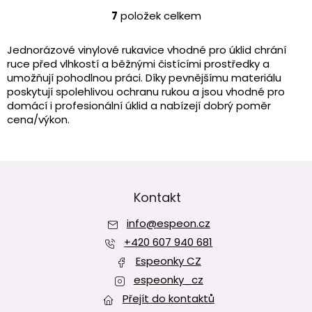
7
položek celkem
O
v
l
Jednorázové vinylové rukavice vhodné pro úklid chrání
á
ruce před vlhkostí a běžnými čistícími prostředky a
d
umožňují pohodlnou práci. Díky pevnějšímu materiálu
a
poskytují spolehlivou ochranu rukou a jsou vhodné pro
c
domácí i profesionální úklid a nabízejí dobrý poměr
í
cena/výkon.
p
r
v
Z
k
y
á
v
p
Kontakt
ý
a
p
info
@
espeon.cz
t
i
í
+420 607 940 681
s
u
Espeonky CZ
espeonky_cz
Přejít do kontaktů