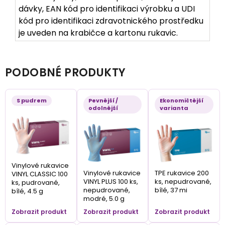
dávky, EAN kód pro identifikaci výrobku a UDI
kód pro identifikaci zdravotnického prostředku
je uveden na krabičce a kartonu rukavic.
PODOBNÉ PRODUKTY
S pudrem
Pevnější /
Ekonomičtější
odolnější
varianta
Vinylové rukavice
Vinylové rukavice
TPE rukavice 200
VINYL CLASSIC 100
VINYL PLUS 100 ks,
ks, nepudrované,
ks, pudrované,
nepudrované,
bílé, 37 mi
bílé, 4.5 g
modré, 5.0 g
Zobrazit produkt
Zobrazit produkt
Zobrazit produkt