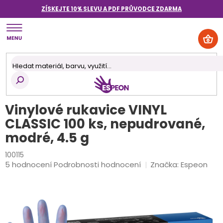
Přejít
ZÍSKEJTE 10% SLEVU A PDF PRŮVODCE
ZDARMA
na
obsah
NÁK
KOŠ
Vinylové rukavice VINYL
CLASSIC 100 ks, nepudrované,
modré, 4.5 g
100115
Průměrné
5 hodnocení
Podrobnosti hodnocení
Značka:
Espeon
hodnocení
produktu
je
5,0
z