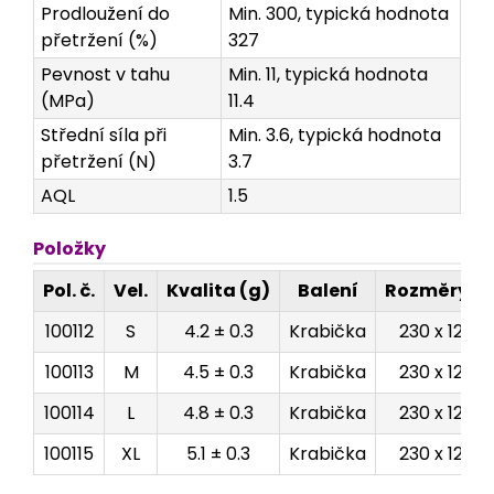
Prodloužení do
Min. 300, typická hodnota
přetržení (%)
327
Pevnost v tahu
Min. 11, typická hodnota
(MPa)
11.4
Střední síla při
Min. 3.6, typická hodnota
přetržení (N)
3.7
AQL
1.5
Položky
Pol. č.
Vel.
Kvalita (g)
Balení
Rozměry (
100112
S
4.2 ± 0.3
Krabička
230 x 125 x
100113
M
4.5 ± 0.3
Krabička
230 x 125 x
100114
L
4.8 ± 0.3
Krabička
230 x 125 x
100115
XL
5.1 ± 0.3
Krabička
230 x 125 x