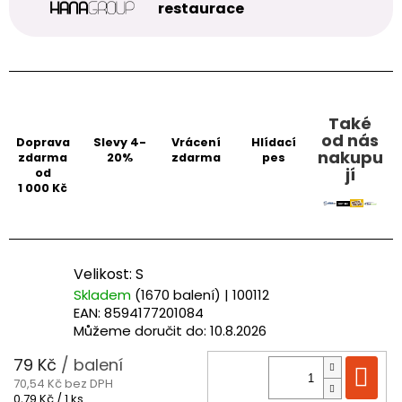
restaurace
Také
od nás
Doprava
Slevy 4-
Vrácení
Hlídací
nakupu
zdarma
20%
zdarma
pes
jí
od
1 000 Kč
Velikost: S
Skladem
(1670 balení)
| 100112
EAN:
8594177201084
Můžeme doručit do:
10.8.2026
79 Kč
/ balení
Do
70,54 Kč bez DPH
Měrná
0,79 Kč / 1 ks