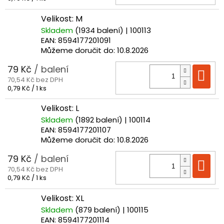
cena:
Velikost: M
Skladem
(1934 balení)
| 100113
EAN:
8594177201091
Můžeme doručit do:
10.8.2026
79 Kč
/ balení
Do
70,54 Kč bez DPH
Měrná
0,79 Kč / 1 ks
cena:
Velikost: L
Skladem
(1892 balení)
| 100114
EAN:
8594177201107
Můžeme doručit do:
10.8.2026
79 Kč
/ balení
Do
70,54 Kč bez DPH
Měrná
0,79 Kč / 1 ks
cena:
Velikost: XL
Skladem
(879 balení)
| 100115
EAN:
8594177201114