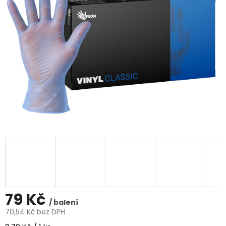
5
hvězdiček.
79 Kč
/ balení
70,54 Kč bez DPH