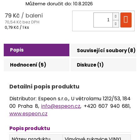
Můžeme doručit do:
10.8.2026
79 Kč
/ balení
Do
70,54 Kč bez DPH
Měrná
0,79 Kč / 1 ks
cena:
Popis
Související soubory (8)
Hodnocení (5)
Diskuze (1)
Detailní popis produktu
Distributor: Espeon s.r.o., U větrolamu 1212/53, 184
00 Praha 8,
info@espeon.cz
, +420 607 940 681,
www.espeon.cz
Popis produktu
Název produktu
Vinylové rukavice VINYL