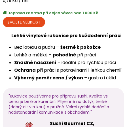
Měrná
0,79 Kč / 1 ks
cena:
Doprava zdarma při objednávce nad 1 000 Kč
Lehké vinylové rukavice pro každodenní práci
Bez latexu a pudru –
šetrné k pokožce
Lehké a měkké –
pohodlné
při práci
Snadné nasazení
– ideální pro rychlou práci
Ochrana
při práci s potravinami i lehkou chemií
Výborný poměr cena / výkon
– gastro i úklid
"Rukavice používáme pro přípravu sushi. Kvalita vs
cena je bezkonkurenční. Příjemné na dotyk, tenké
(dobrý cit v rukou) a pružné. Velmi rychlé dodání a
nadstandardní komunikace s obchodem."
Sushi Gourmet CZ,