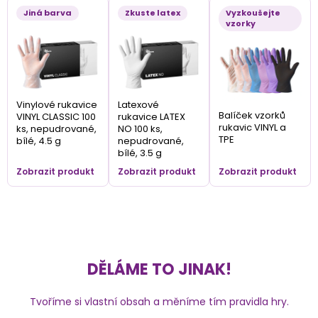
Jiná barva
Zkuste latex
Vyzkoušejte
vzorky
Vinylové rukavice
Latexové
Balíček vzorků
VINYL CLASSIC 100
rukavice LATEX
rukavic VINYL a
ks, nepudrované,
NO 100 ks,
TPE
bílé, 4.5 g
nepudrované,
bílé, 3.5 g
Zobrazit produkt
Zobrazit produkt
Zobrazit produkt
DĚLÁME TO JINAK!
Tvoříme si vlastní obsah a měníme tím pravidla hry.