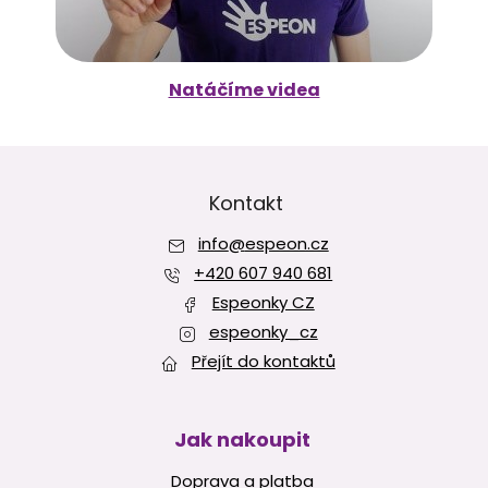
Natáčíme videa
Z
á
p
Kontakt
a
info
@
espeon.cz
t
í
+420 607 940 681
Espeonky CZ
espeonky_cz
Přejít do kontaktů
Jak nakoupit
Doprava a platba