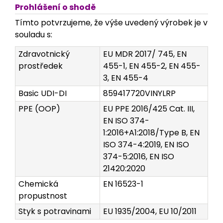
Prohlášení o shodě
Tímto potvrzujeme, že výše uvedený výrobek je v
souladu s:
Zdravotnický
EU MDR 2017/ 745, EN
prostředek
455-1, EN 455-2, EN 455-
3, EN 455-4
Basic UDI-DI
859417720VINYLRP
PPE (OOP)
EU PPE 2016/425 Cat. III,
EN ISO 374-
1:2016+A1:2018/Type B, EN
ISO 374-4:2019, EN ISO
374-5:2016, EN ISO
21420:2020
Chemická
EN 16523-1
propustnost
Styk s potravinami
EU 1935/2004, EU 10/2011