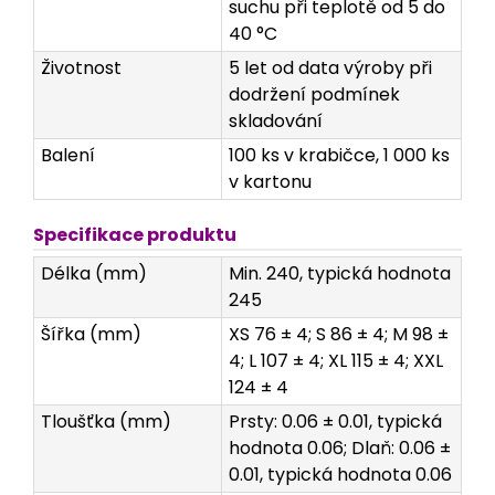
suchu při teplotě od 5 do
40 °C
Životnost
5 let od data výroby při
dodržení podmínek
skladování
Balení
100 ks v krabičce, 1 000 ks
v kartonu
Specifikace produktu
Délka (mm)
Min. 240, typická hodnota
245
Šířka (mm)
XS 76 ± 4; S 86 ± 4; M 98 ±
4; L 107 ± 4; XL 115 ± 4; XXL
124 ± 4
Tloušťka (mm)
Prsty: 0.06 ± 0.01, typická
hodnota 0.06; Dlaň: 0.06 ±
0.01, typická hodnota 0.06