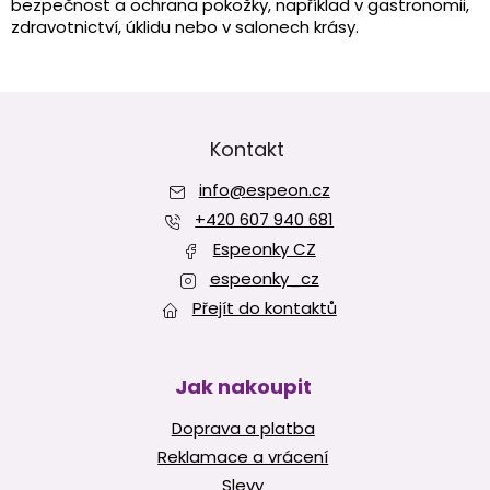
bezpečnost a ochrana pokožky, například v gastronomii,
í
zdravotnictví, úklidu nebo v salonech krásy.
p
r
v
Z
k
y
á
v
p
Kontakt
ý
a
p
info
@
espeon.cz
t
i
í
+420 607 940 681
s
u
Espeonky CZ
espeonky_cz
Přejít do kontaktů
Jak nakoupit
Doprava a platba
Reklamace a vrácení
Slevy