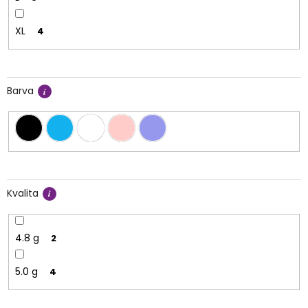
XL
4
Barva
Kvalita
4.8 g
2
5.0 g
4