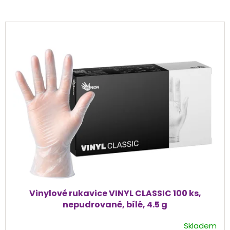
V
ý
p
i
s
p
r
o
d
u
k
t
ů
Vinylové rukavice VINYL CLASSIC 100 ks,
nepudrované, bílé, 4.5 g
Skladem
Průměrné