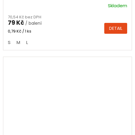
Skladem
Průměrné
hodnocení
70,54 Kč bez DPH
produktu
79 Kč
/ balení
je
DETAIL
4,0
Měrná
0,79 Kč / 1 ks
cena:
z
S
M
L
5
hvězdiček.