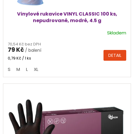
Vinylové rukavice VINYL CLASSIC 100 ks,
nepudrované, modré, 4.5 g
Skladem
Průměrné
hodnocení
70,54 Kč bez DPH
produktu
79 Kč
/ balení
je
DETAIL
5,0
Měrná
0,79 Kč / 1 ks
cena:
z
S
M
L
XL
5
hvězdiček.