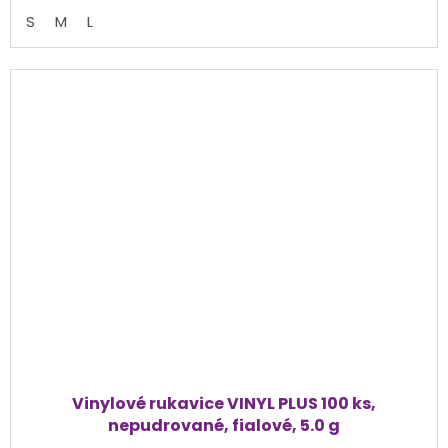
cena:
z
S
M
L
5
hvězdiček.
Vinylové rukavice VINYL PLUS 100 ks,
nepudrované, fialové, 5.0 g