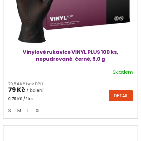
Vinylové rukavice VINYL PLUS 100 ks,
nepudrované, černé, 5.0 g
Skladem
Průměrné
hodnocení
70,54 Kč bez DPH
produktu
79 Kč
/ balení
je
DETAIL
4,2
Měrná
0,79 Kč / 1 ks
cena:
z
S
M
L
XL
5
hvězdiček.