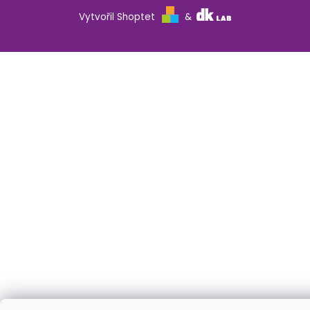
Vytvořil Shoptet
&