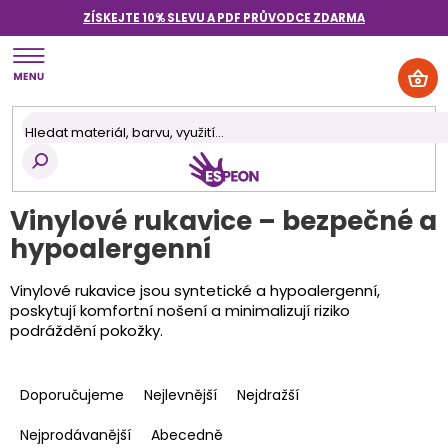
Přejít
ZÍSKEJTE 10% SLEVU A PDF PRŮVODCE
ZDARMA
na
obsah
NÁK
KOŠ
Vinylové rukavice – bezpečné a
hypoalergenní
Vinylové rukavice jsou syntetické a hypoalergenní,
poskytují kom
fortní nošení a minimalizují riziko
podráždění pokožky.
Ř
a
Doporučujeme
Nejlevnější
Nejdražší
z
e
Nejprodávanější
Abecedně