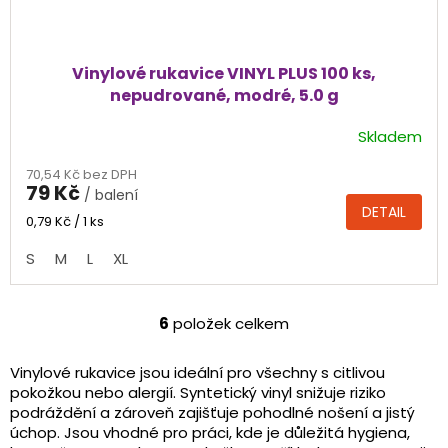
Vinylové rukavice VINYL PLUS 100 ks,
nepudrované, modré, 5.0 g
Skladem
Průměrné
hodnocení
70,54 Kč bez DPH
produktu
79 Kč
/ balení
je
DETAIL
5,0
Měrná
0,79 Kč / 1 ks
cena:
z
S
M
L
XL
5
hvězdiček.
6
položek celkem
O
v
l
Vinylové rukavice jsou ideální pro všechny s citlivou
á
pokožkou nebo alergií. Syntetický vinyl snižuje riziko
d
podráždění a zároveň zajišťuje pohodlné nošení a jistý
a
úchop. Jsou vhodné pro práci, kde je důležitá hygiena,
c