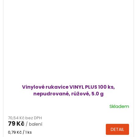
Vinylové rukavice VINYL PLUS 100 ks,
nepudrované, růžové, 5.0 g
Skladem
Průměrné
hodnocení
70,54 Kč bez DPH
produktu
79 Kč
/ balení
je
DETAIL
4,7
Měrná
0,79 Kč / 1 ks