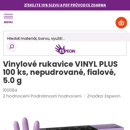
Přejít
ZÍSKEJTE 10% SLEVU A PDF PRŮVODCE
ZDARMA
na
obsah
NÁK
KOŠ
Vinylové rukavice VINYL PLUS
100 ks, nepudrované, fialové,
5.0 g
100084
Průměrné
2 hodnocení
Podrobnosti hodnocení
Značka:
Espeon
hodnocení
produktu
je
4,0
z