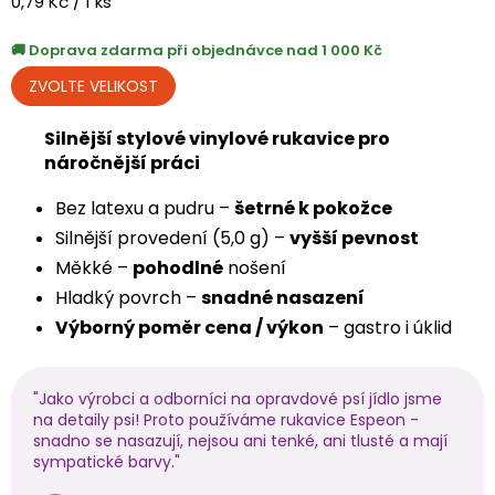
Měrná
0,79 Kč / 1 ks
cena:
Doprava zdarma při objednávce nad 1 000 Kč
Silnější stylové vinylové rukavice pro
náročnější práci
Bez latexu a pudru –
šetrné k pokožce
Silnější provedení (5,0 g) –
vyšší pevnost
Měkké –
pohodlné
nošení
Hladký povrch –
snadné nasazení
Výborný poměr cena / výkon
– gastro i úklid
"Jako výrobci a odborníci na opravdové psí jídlo jsme
na detaily psi! Proto používáme rukavice Espeon -
snadno se nasazují, nejsou ani tenké, ani tlusté a mají
sympatické barvy."