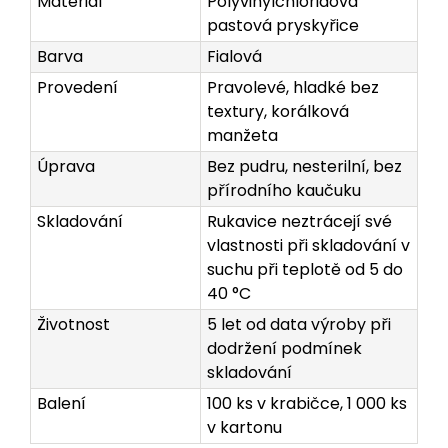
Materiál
Polyvinylchloridová
pastová pryskyřice
Barva
Fialová
Provedení
Pravolevé, hladké bez
textury, korálková
manžeta
Úprava
Bez pudru, nesterilní, bez
přírodního kaučuku
Skladování
Rukavice neztrácejí své
vlastnosti při skladování v
suchu při teplotě od 5 do
40 °C
Životnost
5 let od data výroby při
dodržení podmínek
skladování
Balení
100 ks v krabičce, 1 000 ks
v kartonu