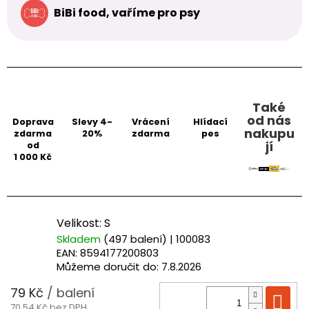
BiBi food, vaříme pro psy
Také
od nás
Doprava
Slevy 4-
Vrácení
Hlídací
nakupu
zdarma
20%
zdarma
pes
jí
od
1 000 Kč
Velikost: S
Skladem
(497 balení)
| 100083
EAN:
8594177200803
Můžeme doručit do:
7.8.2026
79 Kč
/ balení
Do
70,54 Kč bez DPH