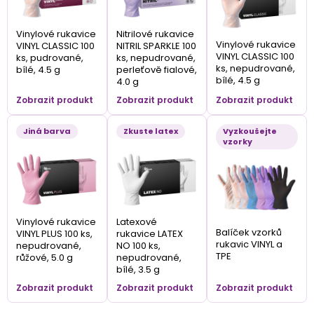
Vinylové rukavice
Nitrilové rukavice
Vinylové rukavice
VINYL CLASSIC 100
NITRIL SPARKLE 100
VINYL CLASSIC 100
ks, pudrované,
ks, nepudrované,
ks, nepudrované,
bílé, 4.5 g
perleťově fialové,
bílé, 4.5 g
4.0 g
Zobrazit produkt
Zobrazit produkt
Zobrazit produkt
Jiná barva
Zkuste latex
Vyzkoušejte
vzorky
Vinylové rukavice
Latexové
Balíček vzorků
VINYL PLUS 100 ks,
rukavice LATEX
rukavic VINYL a
nepudrované,
NO 100 ks,
TPE
růžové, 5.0 g
nepudrované,
bílé, 3.5 g
Zobrazit produkt
Zobrazit produkt
Zobrazit produkt