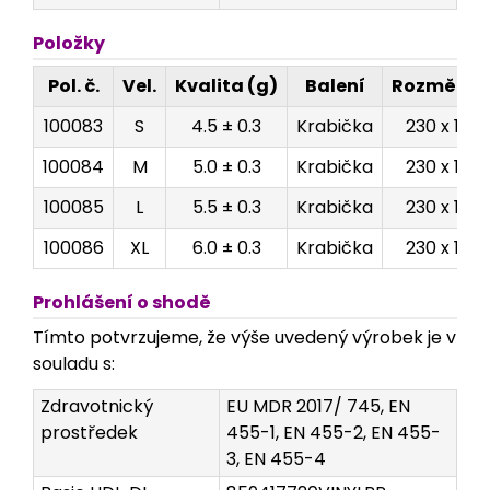
Položky
Pol. č.
Vel.
Kvalita (g)
Balení
Rozměry 
100083
S
4.5 ± 0.3
Krabička
230 x 125 
100084
M
5.0 ± 0.3
Krabička
230 x 125 
100085
L
5.5 ± 0.3
Krabička
230 x 125 
100086
XL
6.0 ± 0.3
Krabička
230 x 125 
Prohlášení o shodě
Tímto potvrzujeme, že výše uvedený výrobek je v
souladu s:
Zdravotnický
EU MDR 2017/ 745, EN
prostředek
455-1, EN 455-2, EN 455-
3, EN 455-4