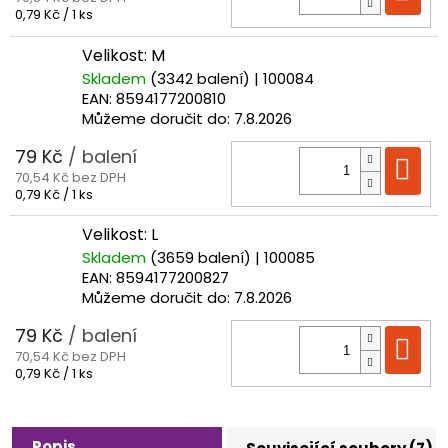
Měrná
0,79 Kč / 1 ks
cena:
Velikost: M
Skladem
(3342 balení)
| 100084
EAN:
8594177200810
Můžeme doručit do:
7.8.2026
79 Kč
/ balení
Do
70,54 Kč bez DPH
Měrná
0,79 Kč / 1 ks
cena:
Velikost: L
Skladem
(3659 balení)
| 100085
EAN:
8594177200827
Můžeme doručit do:
7.8.2026
79 Kč
/ balení
Do
70,54 Kč bez DPH
Měrná
0,79 Kč / 1 ks
cena:
Popis