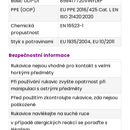
Basic UDI-DI
859417720VINYLRP
PPE (OOP)
EU PPE 2016/425 Cat. I, EN
ISO 21420:2020
Chemická
EN 16523-1
propustnost
Styk s potravinami
EU 1935/2004, EU 10/2011
Bezpečnostní informace
Rukavice nejsou vhodné pro kontakt s velmi
horkými předměty
Při používání rukavic zvyšte opatrnost při
manipulaci s ostrými předměty
Před použitím zkontrolujte rukavice, zda nejsou
poškozené
Rukavice navlékejte na suché ruce
v případě alergických reakcí se poraďte s
lékařem