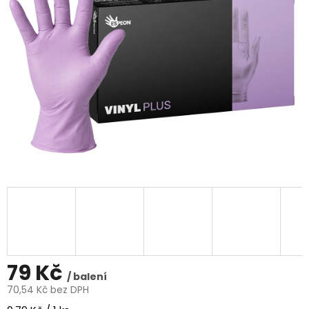
5
hvězdiček.
79 Kč
/ balení
70,54 Kč bez DPH