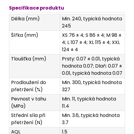
Specifikace produktu
Délka (mm)
Min. 240, typická hodnota
245
Šířka (mm)
XS 76 ± 4; S 86 ± 4; M 98 ±
4; L 107 ± 4; XL 115 ± 4; XXL
124 ± 4
Tloušťka (mm)
Prsty: 0.07 ± 0.01, typická
hodnota 0.07; Dlaň: 0.07 ±
0.01, typická hodnota 0.07
Prodloužení do
Min. 300, typická hodnota
přetržení (%)
327
Pevnost v tahu
Min. 11, typická hodnota
(MPa)
11.4
Střední síla při
Min. 3.6, typická hodnota
přetržení (N)
3.7
AQL
1.5