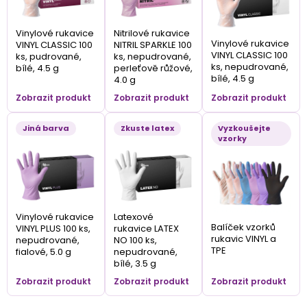
Vinylové rukavice
Nitrilové rukavice
Vinylové rukavice
VINYL CLASSIC 100
NITRIL SPARKLE 100
VINYL CLASSIC 100
ks, pudrované,
ks, nepudrované,
ks, nepudrované,
bílé, 4.5 g
perleťově růžové,
bílé, 4.5 g
4.0 g
Zobrazit produkt
Zobrazit produkt
Zobrazit produkt
Jiná barva
Zkuste latex
Vyzkoušejte
vzorky
Vinylové rukavice
Latexové
Balíček vzorků
VINYL PLUS 100 ks,
rukavice LATEX
rukavic VINYL a
nepudrované,
NO 100 ks,
TPE
fialové, 5.0 g
nepudrované,
bílé, 3.5 g
Zobrazit produkt
Zobrazit produkt
Zobrazit produkt