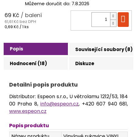
Můžeme doručit do:
7.8.2026
69 Kč
/ balení
Do
61,61 Kč bez DPH
Měrná
0,69 Kč / 1 ks
cena:
Popis
Související soubory (8)
Hodnocení (18)
Diskuze
Detailní popis produktu
Distributor: Espeon s.r.o., U větrolamu 1212/53, 184
00 Praha 8,
info@espeon.cz
, +420 607 940 681,
www.espeon.cz
Popis produktu
Název produktu
Vinylové rukavice VINYL