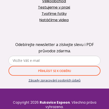
Velkoobchod
Testujeme v praxi
Tvoříme fotky
Natáčíme videa
Odebírejte newsletter a získejte slevu i PDF
průvodce zdarma.
PŘIHLÁSIT SE K ODBĚRU
Zásady zpracování osobních údajů
Copyright 2026
Rukavice Espeon
. Všechna práva
vyhrazena.