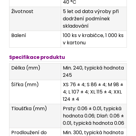
40 °C
Životnost
5 let od data výroby při
dodržení podmínek
skladování
Balení
100 ks v krabičce, 1 000 ks
v kartonu
Specifikace produktu
Délka (mm)
Min. 240, typická hodnota
245
Šířka (mm)
XS 76 ± 4; S 86 ± 4; M 98 ±
4; L 107 ± 4; XL 115 ± 4; XXL
124 ± 4
Tloušťka (mm)
Prsty: 0.06 ± 0.01, typická
hodnota 0.06; Dlaň: 0.06 ±
0.01, typická hodnota 0.06
Prodloužení do
Min. 300, typická hodnota