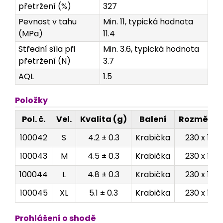
přetržení (%)
327
Pevnost v tahu
Min. 11, typická hodnota
(MPa)
11.4
Střední síla při
Min. 3.6, typická hodnota
přetržení (N)
3.7
AQL
1.5
Položky
Pol. č.
Vel.
Kvalita (g)
Balení
Rozměry 
100042
S
4.2 ± 0.3
Krabička
230 x 125 
100043
M
4.5 ± 0.3
Krabička
230 x 125 
100044
L
4.8 ± 0.3
Krabička
230 x 125 
100045
XL
5.1 ± 0.3
Krabička
230 x 125 
Prohlášení o shodě