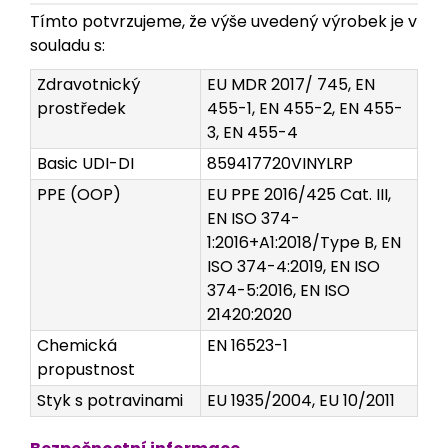
Tímto potvrzujeme, že výše uvedený výrobek je v
souladu s:
Zdravotnický
EU MDR 2017/ 745, EN
prostředek
455-1, EN 455-2, EN 455-
3, EN 455-4
Basic UDI-DI
859417720VINYLRP
PPE (OOP)
EU PPE 2016/425 Cat. III,
EN ISO 374-
1:2016+A1:2018/Type B, EN
ISO 374-4:2019, EN ISO
374-5:2016, EN ISO
21420:2020
Chemická
EN 16523-1
propustnost
Styk s potravinami
EU 1935/2004, EU 10/2011