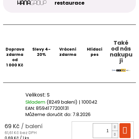
restaurace
Také
od nás
Doprava
Slevy 4-
Vrácení
Hlídací
nakupu
zdarma
20%
zdarma
pes
jí
od
1 000 Kč
Velikost: S
Skladem
(8249 balení)
| 100042
EAN:
8594177200131
Můžeme doručit do:
7.8.2026
69 Kč
/ balení
Do
61,61 Kč bez DPH
Měrná
0,69 Kč / 1 ks