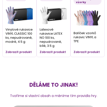
vzorky
Vinylové rukavice
Latexové
Balíček vzorků
VINYL CLASSIC 100
rukavice LATEX
rukavic VINYL a
ks, nepudrované,
NO 100 ks,
TPE
modré, 4.5 g
nepudrované,
bílé, 3.5 g
Zobrazit produkt
Zobrazit produkt
Zobrazit produkt
DĚLÁME TO JINAK!
Tvoříme si vlastní obsah a měníme tím pravidla hry.