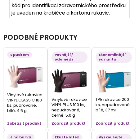
kód pro identifikaci zdravotnického prostředku
je uveden na krabičce a kartonu rukavic.
PODOBNÉ PRODUKTY
S pudrem
Pevnější /
Ekonomičtější
odolnější
varianta
Vinylové rukavice
Vinylové rukavice
TPE rukavice 200
VINYL CLASSIC 100
VINYL PLUS 100 ks,
ks, nepudrované,
ks, pudrované,
nepudrované,
bílé, 37 mi
bílé, 4.5 g
černé, 5.0 g
Zobrazit produkt
Zobrazit produkt
Zobrazit produkt
Jiná barva
Zkuste latex
Vyzkoušejte