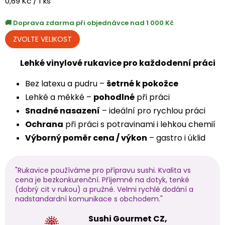
Měrná
0,69 Kč / 1 ks
cena:
Doprava zdarma při objednávce nad 1 000 Kč
Lehké vinylové rukavice pro každodenní práci
Bez latexu a pudru –
šetrné k pokožce
Lehké a měkké –
pohodlné
při práci
Snadné nasazení
– ideální pro rychlou práci
Ochrana
při práci s potravinami i lehkou chemií
Výborný poměr cena / výkon
– gastro i úklid
"Rukavice používáme pro přípravu sushi. Kvalita vs
cena je bezkonkurenční. Příjemné na dotyk, tenké
(dobrý cit v rukou) a pružné. Velmi rychlé dodání a
nadstandardní komunikace s obchodem."
Sushi Gourmet CZ,