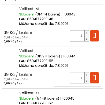
cena:
Velikost: M
Skladem
(31444 balení)
| 100043
EAN:
8594177200148
Můžeme doručit do:
7.8.2026
69 Kč
/ balení
Do
61,61 Kč bez DPH
Měrná
0,69 Kč / 1 ks
cena:
Velikost: L
Skladem
(31594 balení)
| 100044
EAN:
8594177200155
Můžeme doručit do:
7.8.2026
69 Kč
/ balení
Do
61,61 Kč bez DPH
Měrná
0,69 Kč / 1 ks
cena:
Velikost: XL
Skladem
(5448 balení)
| 100045
EAN:
8594177200162