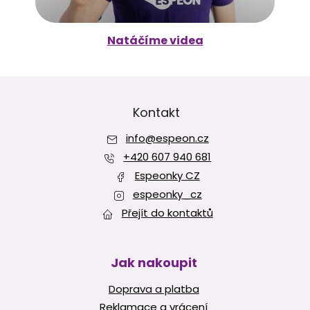
Natáčíme videa
Z
á
p
Kontakt
a
info
@
espeon.cz
t
í
+420 607 940 681
Espeonky CZ
espeonky_cz
Přejít do kontaktů
Jak nakoupit
Doprava a platba
Reklamace a vrácení