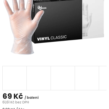
5
hvězdiček.
69 Kč
/ balení
61,61 Kč bez DPH