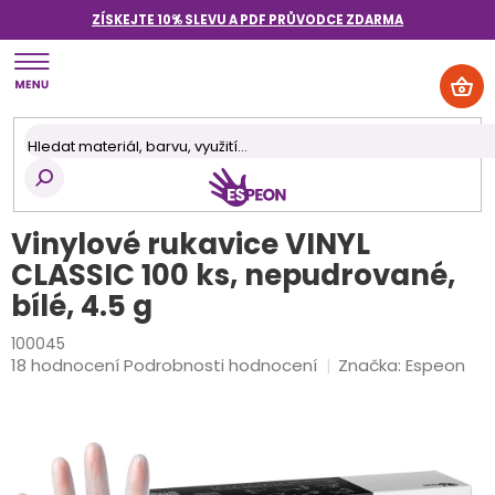
Přejít
ZÍSKEJTE 10% SLEVU A PDF PRŮVODCE
ZDARMA
na
obsah
NÁK
KOŠ
Vinylové rukavice VINYL
CLASSIC 100 ks, nepudrované,
bílé, 4.5 g
100045
Průměrné
18 hodnocení
Podrobnosti hodnocení
Značka:
Espeon
hodnocení
produktu
je
4,5
z