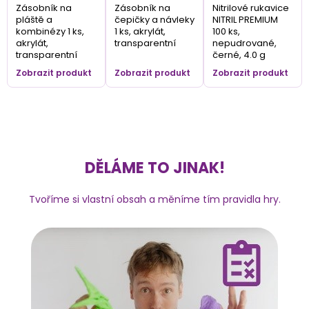
Zásobník na
Zásobník na
Nitrilové rukavice
pláště a
čepičky a návleky
NITRIL PREMIUM
kombinézy 1 ks,
1 ks, akrylát,
100 ks,
akrylát,
transparentní
nepudrované,
transparentní
černé, 4.0 g
Zobrazit produkt
Zobrazit produkt
Zobrazit produkt
DĚLÁME TO JINAK!
Tvoříme si vlastní obsah a měníme tím pravidla hry.