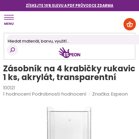
Přejít
ZÍSKEJTE 10% SLEVU A PDF PRŮVODCE
ZDARMA
na
obsah
NÁK
KOŠ
Zásobník na 4 krabičky rukavic
1 ks, akrylát, transparentní
100121
Průměrné
1 hodnocení
Podrobnosti hodnocení
Značka:
Espeon
hodnocení
produktu
je
5,0
z
5
hvězdiček.