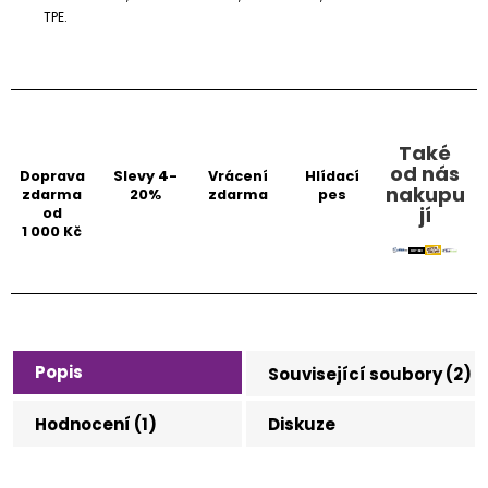
TPE.
Také
od nás
Doprava
Slevy 4-
Vrácení
Hlídací
nakupu
zdarma
20%
zdarma
pes
jí
od
1 000 Kč
Popis
Související soubory (2)
Hodnocení (1)
Diskuze