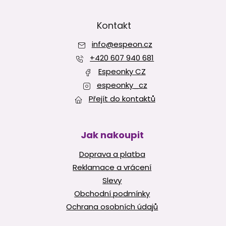
Z
á
p
Kontakt
a
info
@
espeon.cz
t
í
+420 607 940 681
Espeonky CZ
espeonky_cz
Přejít do kontaktů
Jak nakoupit
Doprava a platba
Reklamace a vrácení
Slevy
Obchodní podmínky
Ochrana osobních údajů