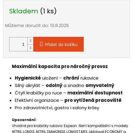
Skladem
(1 ks)
Můžeme doručit do:
10.8.2026
Přidat do košíku
Maximální kapacita pro náročný provoz
Hygienické
uložení –
chrání
rukavice
Silný akrylát –
odolný
a snadno
omyvatelný
Čtyři krabičky po ruce –
maximální dostupnost
Efektivní organizace –
pro vytížená pracoviště
Pro zdravotnictví, gastro i salony krásy
Upozornění:
Vhodné pro krabičky rukavic Espeon. Není kompatibilní s modely
NITRIL LONG3, NITRIL DIAMOND3, LONGSTAR3, úklidové ECONOMY a