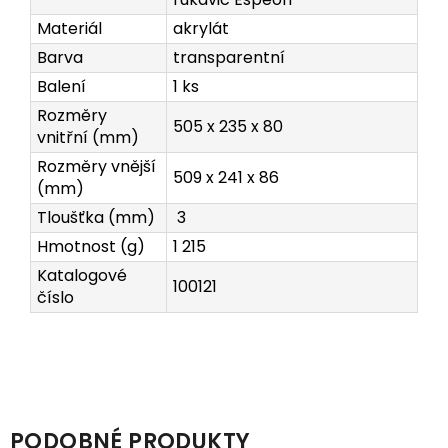
Materiál
akrylát
Barva
transparentní
Balení
1 ks
Rozměry
505 x 235 x 80
vnitřní (mm)
Rozměry vnější
509 x 241 x 86
(mm)
Tloušťka (mm)
3
Hmotnost (g)
1 215
Katalogové
100121
číslo
PODOBNÉ PRODUKTY