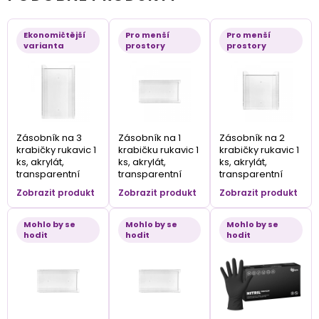
Ekonomičtější
Pro menší
Pro menší
varianta
prostory
prostory
Zásobník na 3
Zásobník na 1
Zásobník na 2
krabičky rukavic 1
krabičku rukavic 1
krabičky rukavic 1
ks, akrylát,
ks, akrylát,
ks, akrylát,
transparentní
transparentní
transparentní
Zobrazit produkt
Zobrazit produkt
Zobrazit produkt
Mohlo by se
Mohlo by se
Mohlo by se
hodit
hodit
hodit