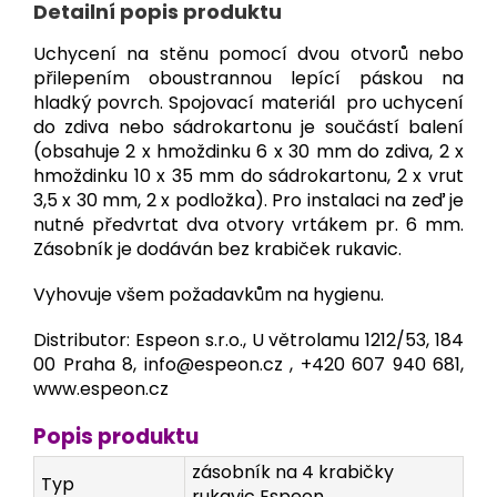
Detailní popis produktu
Uchycení na stěnu pomocí dvou otvorů nebo
přilepením oboustrannou lepící páskou na
hladký povrch. Spojovací materiál pro uchycení
do zdiva nebo sádrokartonu je součástí balení
(obsahuje 2 x hmoždinku 6 x 30 mm do zdiva, 2 x
hmoždinku 10 x 35 mm do sádrokartonu, 2 x vrut
3,5 x 30 mm, 2 x podložka). Pro instalaci na zeď je
nutné předvrtat dva otvory vrtákem pr. 6 mm.
Zásobník je dodáván bez krabiček rukavic.
Vyhovuje všem požadavkům na hygienu.
Distributor: Espeon s.r.o., U větrolamu 1212/53, 184
00 Praha 8, info@espeon.cz ,
+420 607 940 681
,
www.espeon.cz
Popis produktu
zásobník na 4 krabičky
Typ
rukavic Espeon