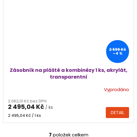
2 599 Kč
–4 %
Zásobník na pláště a kombinézy 1 ks, akrylát,
transparentní
Vyprodáno
2 062,01 Kč bez DPH
2 495,04 Kč
/ ks
DETAIL
Měrná
2 495,04 Kč / 1 ks
cena:
7
položek celkem