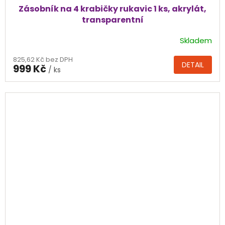
Zásobník na 4 krabičky rukavic 1 ks, akrylát,
transparentní
Skladem
Průměrné
hodnocení
825,62 Kč bez DPH
produktu
DETAIL
999 Kč
/ ks
je
5,0
z
5
hvězdiček.