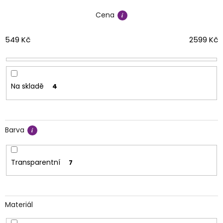
í
Cena
p
r
o
549
Kč
2599
Kč
d
u
k
t
Na skladě
4
ů
Barva
Transparentní
7
Materiál