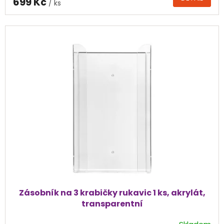
699 Kč
/ ks
je
4,0
z
5
hvězdiček.
Zásobník na 3 krabičky rukavic 1 ks, akrylát,
transparentní