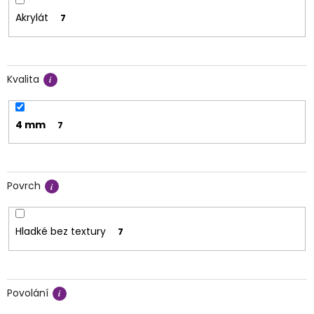
Akrylát
7
Kvalita
4 mm
7
Povrch
Hladké bez textury
7
Povolání