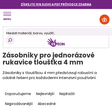
Přejít
ZÍSKEJTE 10% SLEVU A PDF PRŮVODCE
ZDARMA
na
obsah
NÁK
KOŠ
Zásobníky pro jednorázové
rukavice tloušťka 4 mm
Zásobníky s tloušťkou 4 mm představují robustní a
odolné řešení pro každodenní intenzivní používání.
Ř
a
Doporučujeme
Nejlevnější
Nejdražší
z
e
Nejprodávanější
Abecedně
n