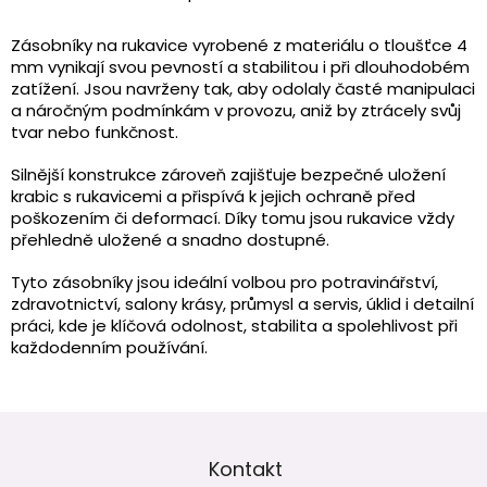
O
v
l
Zásobníky na rukavice vyrobené z materiálu o tloušťce 4
á
mm vynikají svou pevností a stabilitou i při dlouhodobém
d
zatížení. Jsou navrženy tak, aby odolaly časté manipulaci
a
a náročným podmínkám v provozu, aniž by ztrácely svůj
c
tvar nebo funkčnost.
í
p
Silnější konstrukce zároveň zajišťuje bezpečné uložení
r
krabic s rukavicemi a přispívá k jejich ochraně před
v
poškozením či deformací. Díky tomu jsou rukavice vždy
k
přehledně uložené a snadno dostupné.
y
v
Tyto zásobníky jsou ideální volbou pro potravinářství,
ý
zdravotnictví, salony krásy, průmysl a servis, úklid i detailní
p
práci, kde je klíčová odolnost, stabilita a spolehlivost při
i
každodenním používání.
s
u
Z
á
p
Kontakt