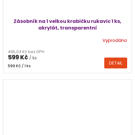
Zásobník na 1 velkou krabičku rukavic 1 ks,
akrylát, transparentní
Vyprodáno
495,04 Kč bez DPH
599 Kč
/ ks
DETAIL
Měrná
599 Kč / 1 ks
cena: