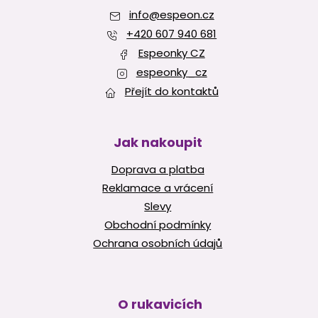
a
info
@
espeon.cz
t
í
+420 607 940 681
Espeonky CZ
espeonky_cz
Přejít do kontaktů
Jak nakoupit
Doprava a platba
Reklamace a vrácení
Slevy
Obchodní podmínky
Ochrana osobních údajů
O rukavicích