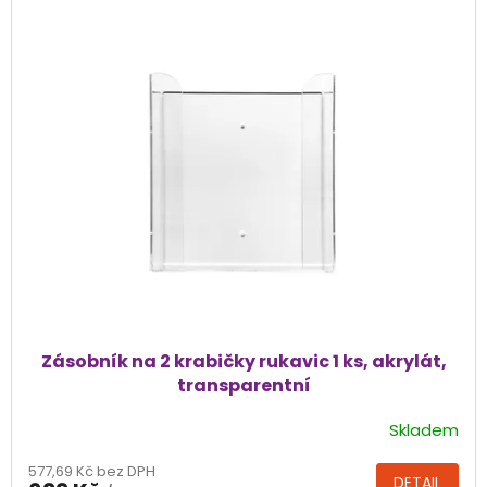
hvězdiček.
Zásobník na 2 krabičky rukavic 1 ks, akrylát,
transparentní
Skladem
Průměrné
hodnocení
577,69 Kč bez DPH
produktu
DETAIL