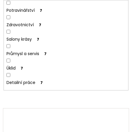
Potravinářství
7
Zdravotnictví
7
Salony krásy
7
Průmysl a servis
7
Úklid
7
Detailní práce
7
V
ý
p
i