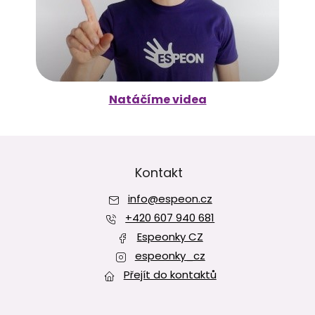
Natáčíme videa
Z
á
p
Kontakt
a
info
@
espeon.cz
t
í
+420 607 940 681
Espeonky CZ
espeonky_cz
Přejít do kontaktů