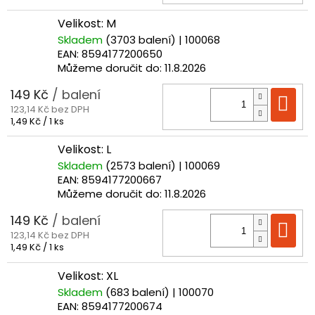
cena:
Velikost: M
Skladem
(3703 balení)
| 100068
EAN:
8594177200650
Můžeme doručit do:
11.8.2026
149 Kč
/ balení
Do
123,14 Kč bez DPH
Měrná
1,49 Kč / 1 ks
cena:
Velikost: L
Skladem
(2573 balení)
| 100069
EAN:
8594177200667
Můžeme doručit do:
11.8.2026
149 Kč
/ balení
Do
123,14 Kč bez DPH
Měrná
1,49 Kč / 1 ks
cena:
Velikost: XL
Skladem
(683 balení)
| 100070
EAN:
8594177200674