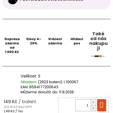
Také
od nás
Doprava
Slevy 4-
Vrácení
Hlídací
nakupu
zdarma
20%
zdarma
pes
jí
od
1 000 Kč
Velikost: S
Skladem
(2923 balení)
| 100067
EAN:
8594177200643
Můžeme doručit do:
11.8.2026
149 Kč
/ balení
Do
123,14 Kč bez DPH
Měrná
1,49 Kč / 1 ks