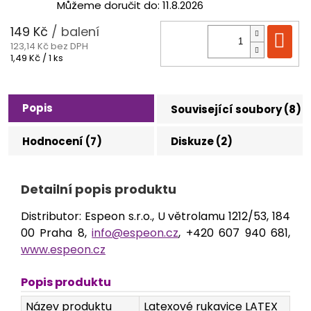
Můžeme doručit do:
11.8.2026
149 Kč
/ balení
Do
123,14 Kč bez DPH
Měrná
1,49 Kč / 1 ks
cena:
Popis
Související soubory (8)
Hodnocení (7)
Diskuze (2)
Detailní popis produktu
Distributor: Espeon s.r.o., U větrolamu 1212/53, 184
00 Praha 8,
info@espeon.cz
, +420 607 940 681,
www.espeon.cz
Popis produktu
Název produktu
Latexové rukavice LATEX