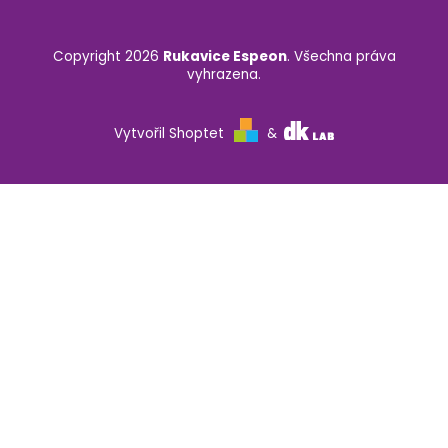
Copyright 2026
Rukavice Espeon
. Všechna práva
vyhrazena.
Vytvořil Shoptet
&