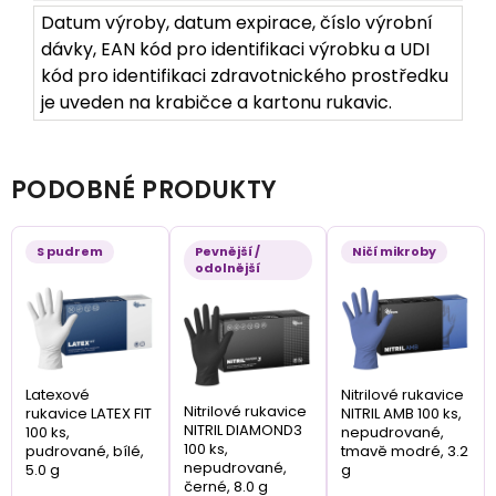
Datum výroby, datum expirace, číslo výrobní
dávky, EAN kód pro identifikaci výrobku a UDI
kód pro identifikaci zdravotnického prostředku
je uveden na krabičce a kartonu rukavic.
PODOBNÉ PRODUKTY
S pudrem
Pevnější /
Ničí mikroby
odolnější
Latexové
Nitrilové rukavice
Nitrilové rukavice
rukavice LATEX FIT
NITRIL AMB 100 ks,
NITRIL DIAMOND3
100 ks,
nepudrované,
100 ks,
pudrované, bílé,
tmavě modré, 3.2
nepudrované,
5.0 g
g
černé, 8.0 g