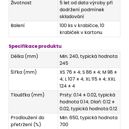
Životnost
5 let od data výroby při
dodržení podmínek
skladování
Balení
100 ks v krabičce, 10
krabiček v kartonu
Specifikace produktu
Délka (mm)
Min. 240, typická hodnota
245
Šířka (mm)
XS 76 ± 4; S 86 ± 4; M 98 ±
4; L 107 ± 4; XL 115 ± 4; XXL
124 ± 4
Tloušťka (mm)
Prsty: 0.14 ± 0.02, typická
hodnota 0.14; Dlaň: 0.12 ±
0.02, typická hodnota 0.12
Prodloužení do
Min. 650, typická hodnota
přetržení (%)
700