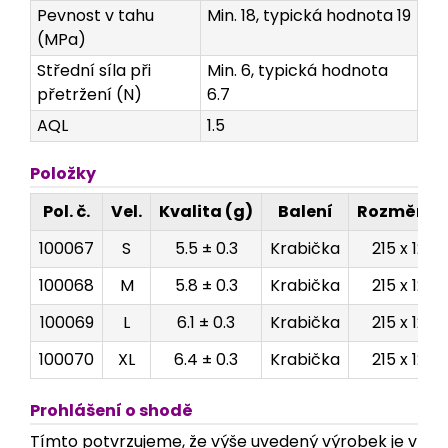
Pevnost v tahu
Min. 18, typická hodnota 19
(MPa)
Střední síla při
Min. 6, typická hodnota
přetržení (N)
6.7
AQL
1.5
Položky
Pol. č.
Vel.
Kvalita (g)
Balení
Rozměry 
100067
S
5.5 ± 0.3
Krabička
215 x 120 
100068
M
5.8 ± 0.3
Krabička
215 x 120 
100069
L
6.1 ± 0.3
Krabička
215 x 120 
100070
XL
6.4 ± 0.3
Krabička
215 x 120 
Prohlášení o shodě
Tímto potvrzujeme, že výše uvedený výrobek je v