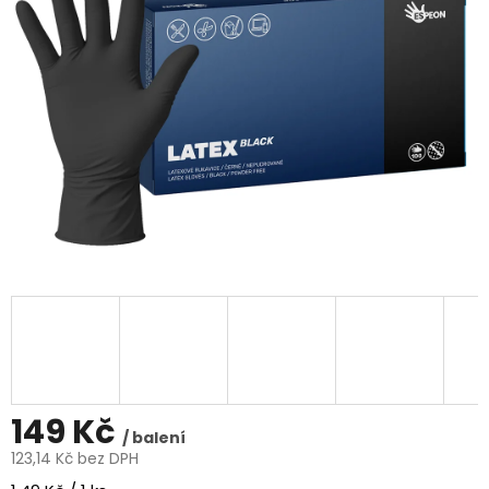
5
hvězdiček.
149 Kč
/ balení
123,14 Kč bez DPH