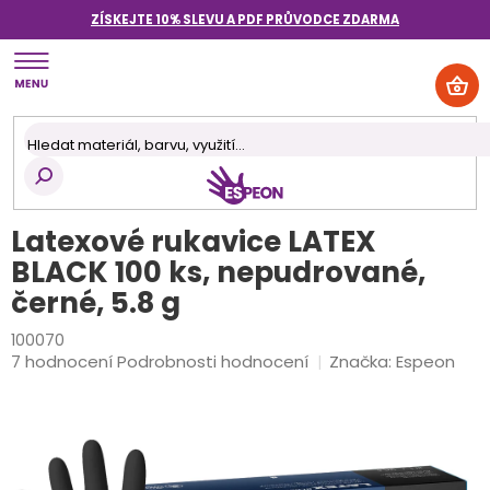
Přejít
ZÍSKEJTE 10% SLEVU A PDF PRŮVODCE
ZDARMA
na
obsah
NÁK
KOŠ
Latexové rukavice LATEX
BLACK 100 ks, nepudrované,
černé, 5.8 g
100070
Průměrné
7 hodnocení
Podrobnosti hodnocení
Značka:
Espeon
hodnocení
produktu
je
4,9
z