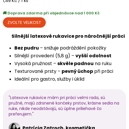
Měrná
1,49 Kč / 1 ks
cena:
Doprava zdarma při objednávce nad 1 000 Kč
Silnější latexové rukavice pro náročnější práci
Bez pudru
– snižuje podráždění pokožky
Silnější provedení (5,8 g) –
vyšší odolnost
Vysoká pružnost –
skvěle padnou
na ruku
Texturované prsty –
pevný úchop
při práci
Ideální pro gastro, služby i úklid
"Latexove rukavice mám pri práci velmi rada, sú
pružné, majú zdrsnené končeky prstov, krásne sedia na
ruke, nikde neodstávajú, sú úplne priliehavé čo
preferujem."
Patrícia Zatroch, kosmetička