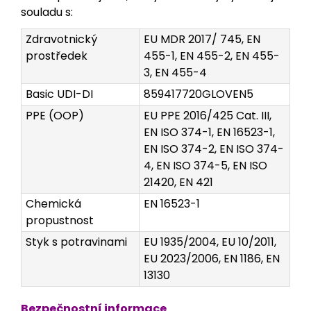
souladu s:
Zdravotnický
EU MDR 2017/ 745, EN
prostředek
455-1, EN 455-2, EN 455-
3, EN 455-4
Basic UDI-DI
859417720GLOVEN5
PPE (OOP)
EU PPE 2016/425 Cat. III,
EN ISO 374-1, EN 16523-1,
EN ISO 374-2, EN ISO 374-
4, EN ISO 374-5, EN ISO
21420, EN 421
Chemická
EN 16523-1
propustnost
Styk s potravinami
EU 1935/2004, EU 10/2011,
EU 2023/2006, EN 1186, EN
13130
Bezpečnostní informace