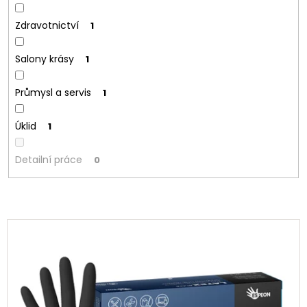
Zdravotnictví
1
Salony krásy
1
Průmysl a servis
1
Úklid
1
Detailní práce
0
V
ý
p
i
s
p