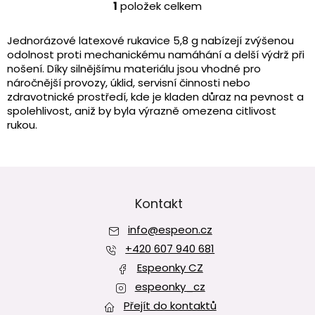
1
položek celkem
O
v
l
Jednorázové latexové rukavice 5,8 g nabízejí zvýšenou
á
odolnost proti mechanickému namáhání a delší výdrž při
d
nošení. Díky silnějšímu materiálu jsou vhodné pro
a
náročnější provozy, úklid, servisní činnosti nebo
c
zdravotnické prostředí, kde je kladen důraz na pevnost a
í
spolehlivost, aniž by byla výrazně omezena citlivost
p
rukou.
r
v
k
y
Z
v
á
ý
p
Kontakt
p
a
i
info
@
espeon.cz
t
s
í
+420 607 940 681
u
Espeonky CZ
espeonky_cz
Přejít do kontaktů