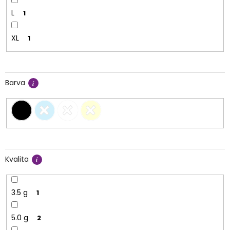
L
1
XL
1
Barva
Kvalita
3.5 g
1
5.0 g
2