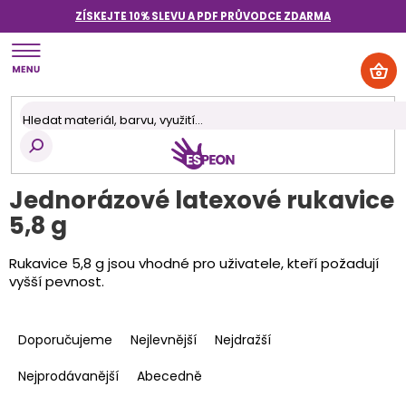
Přejít
ZÍSKEJTE 10% SLEVU A PDF PRŮVODCE
ZDARMA
na
obsah
NÁK
KOŠ
Jednorázové latexové rukavice
5,8 g
Rukavice 5,8 g jsou vhodné pro uživatele, kteří požadují
vyšší pevnost.
Ř
a
Doporučujeme
Nejlevnější
Nejdražší
z
e
Nejprodávanější
Abecedně
n