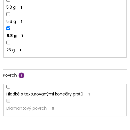
5.3 g
1
5.6 g
1
5.8 g
1
25 g
1
Povrch
Hladké s texturovanými konečky prstů
1
Diamantový povrch
0