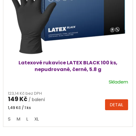
r
o
d
u
k
t
ů
Latexové rukavice LATEX BLACK 100 ks,
nepudrované, černé, 5.8 g
Skladem
Průměrné
hodnocení
123,14 Kč bez DPH
produktu
149 Kč
/ balení
je
DETAIL
4,9
Měrná
1,49 Kč / 1 ks
cena:
z
S
M
L
XL
5
hvězdiček.