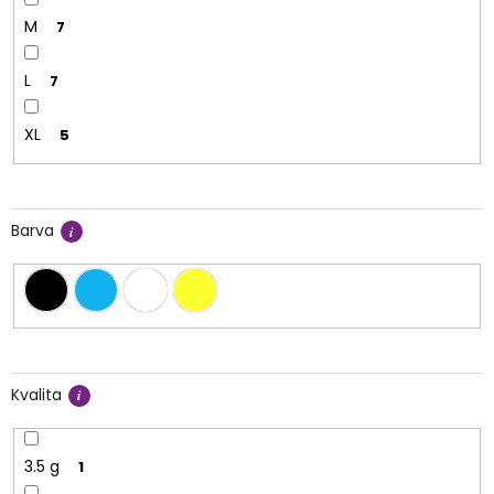
M
7
L
7
XL
5
Barva
Kvalita
3.5 g
1