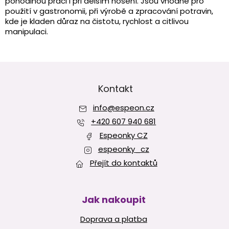
pohodlnou práci i při delším nošení. Jsou vhodné pro
í
použití v gastronomii, při výrobě a zpracování potravin,
p
kde je kladen důraz na čistotu, rychlost a citlivou
r
manipulaci.
v
k
y
v
Z
ý
á
p
p
Kontakt
i
a
s
info
@
espeon.cz
t
u
í
+420 607 940 681
Espeonky CZ
espeonky_cz
Přejít do kontaktů
Jak nakoupit
Doprava a platba