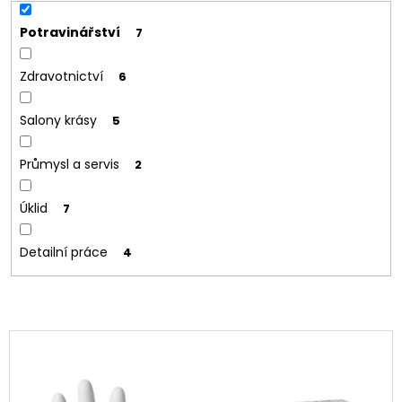
Potravinářství
7
Zdravotnictví
6
Salony krásy
5
Průmysl a servis
2
Úklid
7
Detailní práce
4
V
ý
p
i