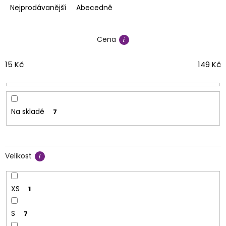
e
Nejprodávanější
Abecedně
n
í
Cena
p
r
o
15
Kč
149
Kč
d
u
k
t
Na skladě
7
ů
Velikost
XS
1
S
7