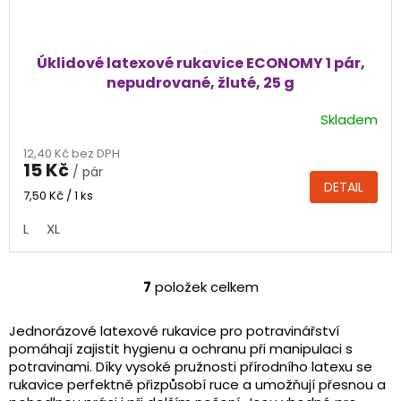
Úklidové latexové rukavice ECONOMY 1 pár,
nepudrované, žluté, 25 g
Skladem
Průměrné
hodnocení
12,40 Kč bez DPH
produktu
15 Kč
/ pár
je
DETAIL
4,9
Měrná
7,50 Kč / 1 ks
cena:
z
L
XL
5
hvězdiček.
7
položek celkem
O
v
l
Jednorázové latexové rukavice pro potravinářství
á
pomáhají zajistit hygienu a ochranu při manipulaci s
d
potravinami. Díky vysoké pružnosti přírodního latexu se
a
rukavice perfektně přizpůsobí ruce a umožňují přesnou a
c