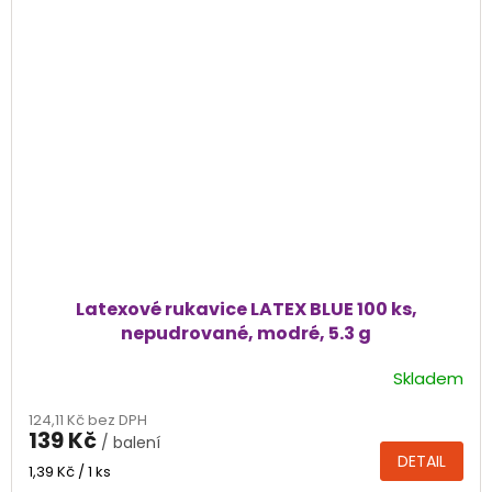
Latexové rukavice LATEX BLUE 100 ks,
nepudrované, modré, 5.3 g
Skladem
Průměrné
hodnocení
124,11 Kč bez DPH
produktu
139 Kč
/ balení
je
DETAIL
4,5
Měrná
1,39 Kč / 1 ks
cena:
z