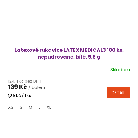
Latexové rukavice LATEX MEDICAL3 100 ks,
nepudrované, bílé, 5.6 g
Skladem
Průměrné
hodnocení
124,11 Kč bez DPH
produktu
139 Kč
/ balení
je
DETAIL
4,7
Měrná
1,39 Kč / 1 ks
cena:
z
XS
S
M
L
XL
5
hvězdiček.