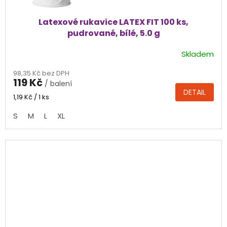
Latexové rukavice LATEX FIT 100 ks,
pudrované, bílé, 5.0 g
Skladem
Průměrné
hodnocení
98,35 Kč bez DPH
produktu
119 Kč
/ balení
je
DETAIL
4,8
Měrná
1,19 Kč / 1 ks
cena:
z
S
M
L
XL
5
hvězdiček.