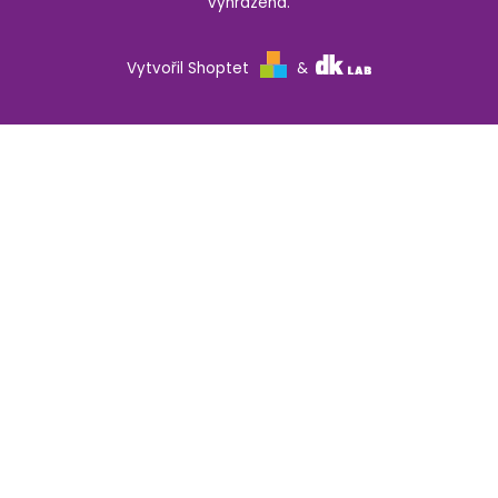
vyhrazena.
Vytvořil Shoptet
&