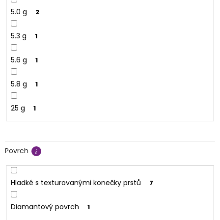
5.0 g
2
5.3 g
1
5.6 g
1
5.8 g
1
25 g
1
Povrch
Hladké s texturovanými konečky prstů
7
Diamantový povrch
1