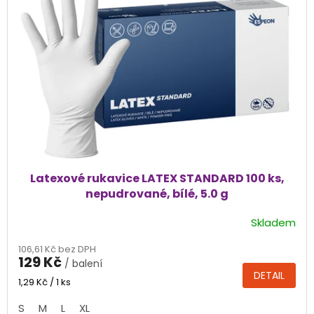
s
p
r
o
d
u
k
t
ů
Latexové rukavice LATEX STANDARD 100 ks,
nepudrované, bílé, 5.0 g
Skladem
Průměrné
hodnocení
106,61 Kč bez DPH
produktu
129 Kč
/ balení
je
DETAIL
4,4
Měrná
1,29 Kč / 1 ks
cena:
z
S
M
L
XL
5