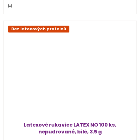
M
5
hvězdiček.
Bez latexových proteinů
Latexové rukavice LATEX NO 100 ks,
nepudrované, bílé, 3.5 g