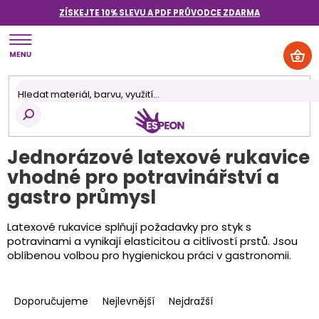
Přejít
ZÍSKEJTE 10% SLEVU A PDF PRŮVODCE
ZDARMA
na
obsah
NÁK
KOŠ
Jednorázové latexové rukavice
vhodné pro potravinářství a
gastro průmysl
Latexové rukavice splňují požadavky pro styk s
potravinami a vynikají elasticitou a citlivostí prstů. Jsou
oblíbenou volbou pro hygienickou práci v gastronomii.
Ř
a
Doporučujeme
Nejlevnější
Nejdražší
z