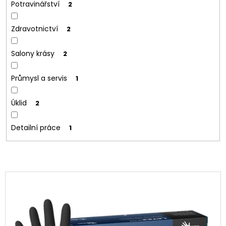
Potravinářství
2
Zdravotnictví
2
Salony krásy
2
Průmysl a servis
1
Úklid
2
Detailní práce
1
V
ý
p
i
s