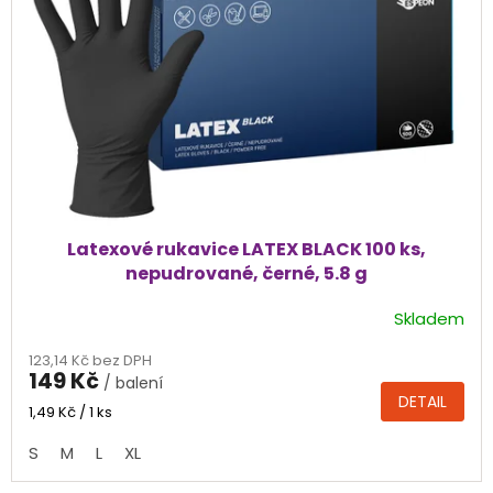
p
r
o
d
u
k
t
ů
Latexové rukavice LATEX BLACK 100 ks,
nepudrované, černé, 5.8 g
Skladem
Průměrné
hodnocení
123,14 Kč bez DPH
produktu
149 Kč
/ balení
je
DETAIL
4,9
Měrná
1,49 Kč / 1 ks
cena:
z
S
M
L
XL
5
hvězdiček.