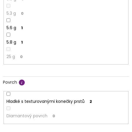
5.3 g
0
5.6 g
1
5.8 g
1
25 g
0
Povrch
Hladké s texturovanými konečky prstů
2
Diamantový povrch
0