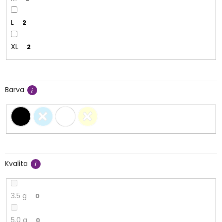
L
2
XL
2
Barva
Kvalita
3.5 g
0
5.0 g
0