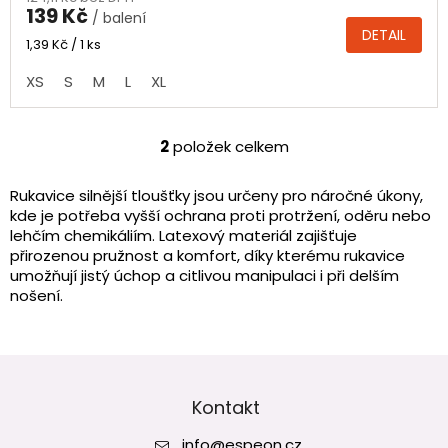
produktu
139 Kč
/ balení
je
DETAIL
4,7
Měrná
1,39 Kč / 1 ks
cena:
z
XS
S
M
L
XL
5
hvězdiček.
2
položek celkem
O
v
l
Rukavice silnější tloušťky jsou určeny pro náročné úkony,
á
kde je potřeba vyšší ochrana proti protržení, oděru nebo
d
lehčím chemikáliím. Latexový materiál zajišťuje
a
přirozenou pružnost a komfort, díky kterému rukavice
c
umožňují jistý úchop a citlivou manipulaci i při delším
í
nošení.
p
r
v
Z
k
y
á
v
p
Kontakt
ý
a
p
info
@
espeon.cz