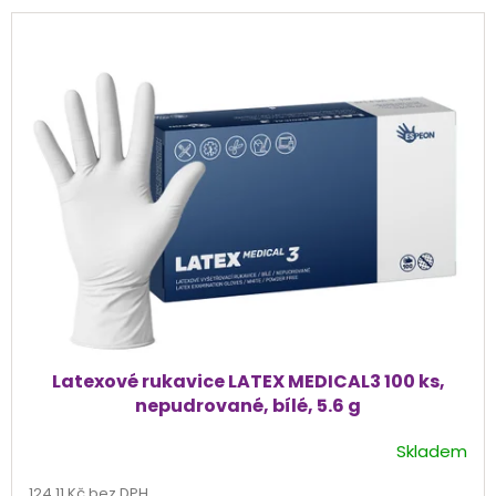
Latexové rukavice LATEX MEDICAL3 100 ks,
nepudrované, bílé, 5.6 g
Skladem
Průměrné
hodnocení
124,11 Kč bez DPH