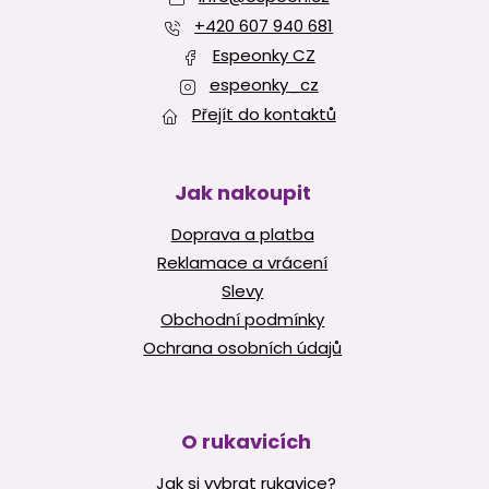
t
i
í
+420 607 940 681
s
u
Espeonky CZ
espeonky_cz
Přejít do kontaktů
Jak nakoupit
Doprava a platba
Reklamace a vrácení
Slevy
Obchodní podmínky
Ochrana osobních údajů
O rukavicích
Jak si vybrat rukavice?