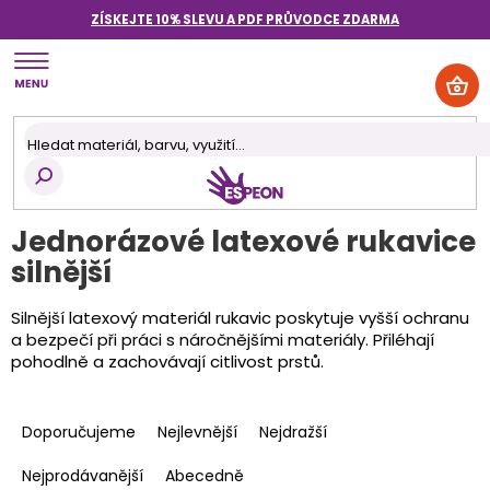
Přejít
ZÍSKEJTE 10% SLEVU A PDF PRŮVODCE
ZDARMA
na
obsah
NÁK
KOŠ
Jednorázové latexové rukavice
silnější
Silnější latexový materiál rukavic poskytuje vyšší ochranu
a bezpečí při práci s náročnějšími materiály. Přiléhají
pohodlně a zachovávají citlivost prstů.
Ř
a
Doporučujeme
Nejlevnější
Nejdražší
z
e
Nejprodávanější
Abecedně