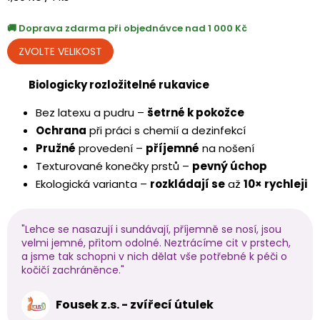
cena:
Doprava zdarma při objednávce nad 1 000 Kč
Biologicky rozložitelné rukavice
Bez latexu a pudru –
šetrné k pokožce
Ochrana
při práci s chemií a dezinfekcí
Pružné
provedení –
příjemné
na nošení
Texturované konečky prstů –
pevný úchop
Ekologická varianta –
rozkládají se
až
10× rychleji
"Lehce se nasazují i sundávají, příjemně se nosí, jsou
velmi jemné, přitom odolné. Neztrácíme cit v prstech,
a jsme tak schopni v nich dělat vše potřebné k péči o
kočičí zachráněnce."
Fousek z.s. - zvířecí útulek