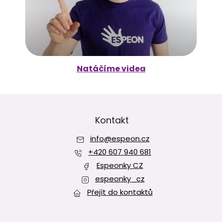
Natáčíme videa
Z
á
p
Kontakt
a
info
@
espeon.cz
t
í
+420 607 940 681
Espeonky CZ
espeonky_cz
Přejít do kontaktů