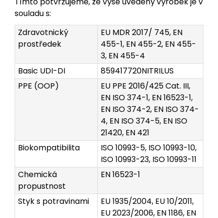
Tímto potvrzujeme, že výše uvedený výrobek je v
souladu s:
Zdravotnický
EU MDR 2017/ 745, EN
prostředek
455-1, EN 455-2, EN 455-
3, EN 455-4
Basic UDI-DI
859417720NITRILUS
PPE (OOP)
EU PPE 2016/425 Cat. III,
EN ISO 374-1, EN 16523-1,
EN ISO 374-2, EN ISO 374-
4, EN ISO 374-5, EN ISO
21420, EN 421
Biokompatibilita
ISO 10993-5, ISO 10993-10,
ISO 10993-23, ISO 10993-11
Chemická
EN 16523-1
propustnost
Styk s potravinami
EU 1935/2004, EU 10/2011,
EU 2023/2006, EN 1186, EN