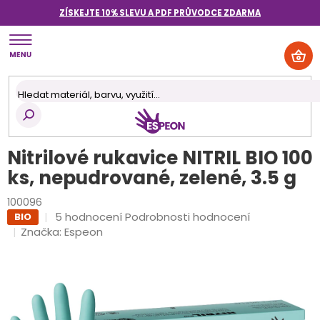
Přejít
ZÍSKEJTE 10% SLEVU A PDF PRŮVODCE
ZDARMA
na
obsah
NÁK
KOŠ
Nitrilové rukavice NITRIL BIO 100
ks, nepudrované, zelené, 3.5 g
100096
Průměrné
5 hodnocení
Podrobnosti hodnocení
BIO
hodnocení
Značka:
Espeon
produktu
je
4,8
z
5
hvězdiček.