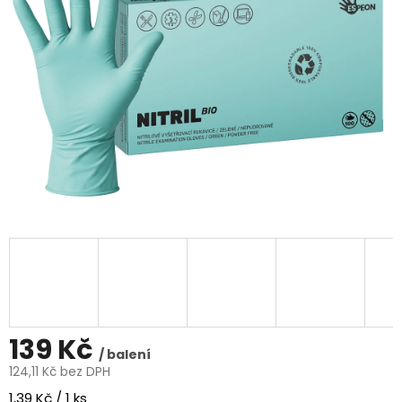
139 Kč
/ balení
124,11 Kč bez DPH
Měrná
1,39 Kč / 1 ks