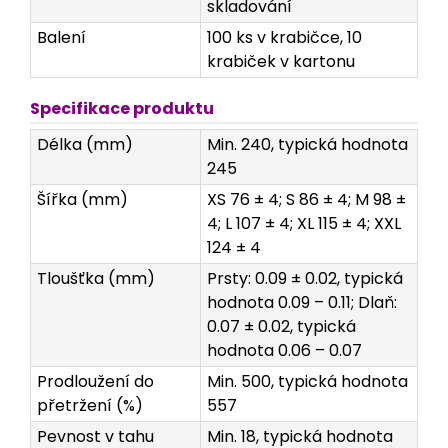
skladování
Balení
100 ks v krabičce, 10
krabiček v kartonu
Specifikace produktu
Délka (mm)
Min. 240, typická hodnota
245
Šířka (mm)
XS 76 ± 4; S 86 ± 4; M 98 ±
4; L 107 ± 4; XL 115 ± 4; XXL
124 ± 4
Tloušťka (mm)
Prsty: 0.09 ± 0.02, typická
hodnota 0.09 – 0.11; Dlaň:
0.07 ± 0.02, typická
hodnota 0.06 – 0.07
Prodloužení do
Min. 500, typická hodnota
přetržení (%)
557
Pevnost v tahu
Min. 18, typická hodnota