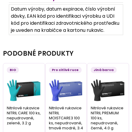
Datum výroby, datum expirace, číslo výrobní
dávky, EAN kód pro identifikaci výrobku a UDI
kód pro identifikaci zdravotnického prostředku
je uveden na krabičce a kartonu rukavic.
PODOBNÉ PRODUKTY
BIO
Pro citlivé ruce
Jiná barva
Nitrilové rukavice
Nitrilové rukavice
Nitrilové rukavice
NITRIL CARE 100 ks,
NITRIL
NITRIL PREMIUM
nepudrované,
MOISTCARE3 100
100 ks,
zelené, 3.2 g
ks, nepudrované,
nepudrované,
tmavě modré, 3.4
černé, 4.0 g