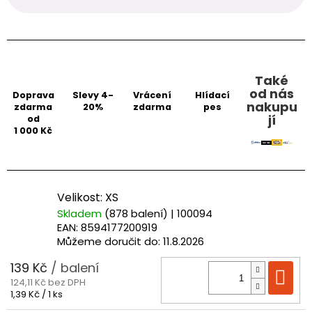
Také
od nás
Doprava
Slevy 4-
Vrácení
Hlídací
nakupu
zdarma
20%
zdarma
pes
jí
od
1 000 Kč
Velikost: XS
Skladem
(878 balení)
| 100094
EAN:
8594177200919
Můžeme doručit do:
11.8.2026
139 Kč
/ balení
Do
124,11 Kč bez DPH
Měrná
1,39 Kč / 1 ks
cena: