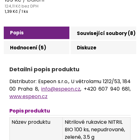
124,11 Kč bez DPH
Měrná
1,39 Kč / 1 ks
cena:
Popis
Související soubory (8)
Hodnocení (5)
Diskuze
Detailní popis produktu
Distributor: Espeon s.r.o., U větrolamu 1212/53, 184
00 Praha 8,
info@espeon.cz
, +420 607 940 681,
www.espeon.cz
Popis produktu
Název produktu
Nitrilové rukavice NITRIL
BIO 100 ks, nepudrované,
zelené, 3.5 g