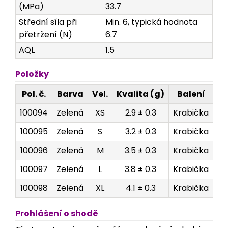
(MPa)
33.7
Střední síla při
Min. 6, typická hodnota
přetržení (N)
6.7
AQL
1.5
Položky
Pol. č.
Barva
Vel.
Kvalita (g)
Balení
R
100094
Zelená
XS
2.9 ± 0.3
Krabička
100095
Zelená
S
3.2 ± 0.3
Krabička
100096
Zelená
M
3.5 ± 0.3
Krabička
100097
Zelená
L
3.8 ± 0.3
Krabička
100098
Zelená
XL
4.1 ± 0.3
Krabička
Prohlášení o shodě