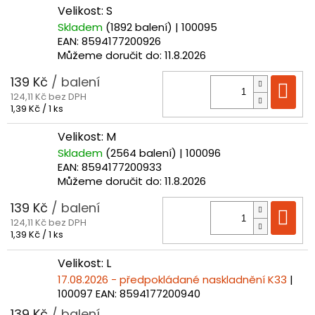
Velikost: S
Skladem
(1892 balení)
| 100095
EAN:
8594177200926
Můžeme doručit do:
11.8.2026
139 Kč
/ balení
Do
124,11 Kč bez DPH
Měrná
1,39 Kč / 1 ks
cena:
Velikost: M
Skladem
(2564 balení)
| 100096
EAN:
8594177200933
Můžeme doručit do:
11.8.2026
139 Kč
/ balení
Do
124,11 Kč bez DPH
Měrná
1,39 Kč / 1 ks
cena:
Velikost: L
17.08.2026 - předpokládané naskladnění K33
|
100097
EAN:
8594177200940
139 Kč
/ balení