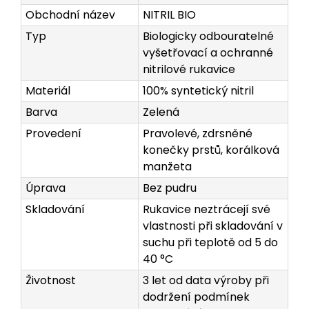
Obchodní název
NITRIL BIO
Typ
Biologicky odbouratelné
vyšetřovací a ochranné
nitrilové rukavice
Materiál
100% syntetický nitril
Barva
Zelená
Provedení
Pravolevé, zdrsněné
konečky prstů, korálková
manžeta
Úprava
Bez pudru
Skladování
Rukavice neztrácejí své
vlastnosti při skladování v
suchu při teplotě od 5 do
40 °C
Životnost
3 let od data výroby při
dodržení podmínek