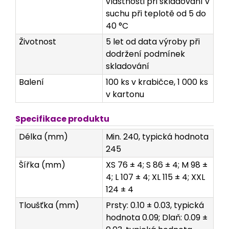
vlastnosti při skladování v
suchu při teplotě od 5 do
40 °C
Životnost
5 let od data výroby při
dodržení podmínek
skladování
Balení
100 ks v krabičce, 1 000 ks
v kartonu
Specifikace produktu
Délka (mm)
Min. 240, typická hodnota
245
Šířka (mm)
XS 76 ± 4; S 86 ± 4; M 98 ±
4; L 107 ± 4; XL 115 ± 4; XXL
124 ± 4
Tloušťka (mm)
Prsty: 0.10 ± 0.03, typická
hodnota 0.09; Dlaň: 0.09 ±