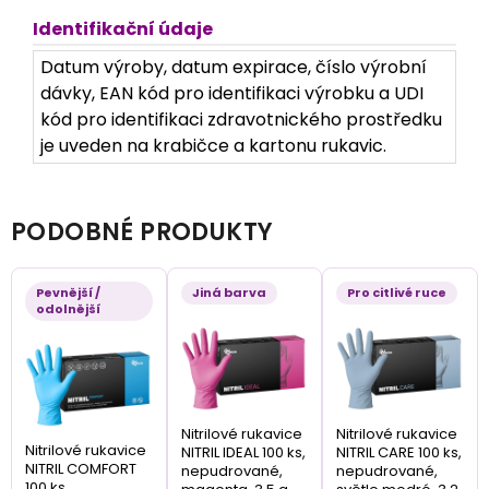
Identifikační údaje
Datum výroby, datum expirace, číslo výrobní
dávky, EAN kód pro identifikaci výrobku a UDI
kód pro identifikaci zdravotnického prostředku
je uveden na krabičce a kartonu rukavic.
PODOBNÉ PRODUKTY
Pevnější /
Jiná barva
Pro citlivé ruce
odolnější
Nitrilové rukavice
Nitrilové rukavice
Nitrilové rukavice
NITRIL IDEAL 100 ks,
NITRIL CARE 100 ks,
NITRIL COMFORT
nepudrované,
nepudrované,
100 ks,