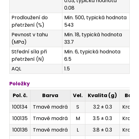
0.03, typická hodnota
0.08
Prodloužení do
Min. 500, typická hodnota
přetržení (%)
543
Pevnost v tahu
Min. 18, typická hodnota
(MPa)
33.7
Střední síla při
Min. 6, typická hodnota
přetržení (N)
6.5
AQL
1.5
Položky
Pol. č.
Barva
Vel.
Kvalita (g)
Balen
100134
Tmavě modrá
S
3.2 ± 0.3
Krabič
100135
Tmavě modrá
M
3.5 ± 0.3
Krabič
100136
Tmavě modrá
L
3.8 ± 0.3
Krabič