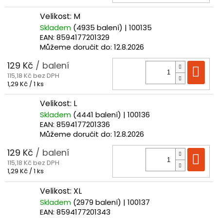
cena:
Velikost: M
Skladem
(4935 balení)
| 100135
EAN:
8594177201329
Můžeme doručit do:
12.8.2026
129 Kč
/ balení
Do
115,18 Kč bez DPH
Měrná
1,29 Kč / 1 ks
cena:
Velikost: L
Skladem
(4441 balení)
| 100136
EAN:
8594177201336
Můžeme doručit do:
12.8.2026
129 Kč
/ balení
Do
115,18 Kč bez DPH
Měrná
1,29 Kč / 1 ks
cena:
Velikost: XL
Skladem
(2979 balení)
| 100137
EAN:
8594177201343