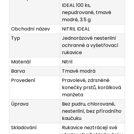
IDEAL 100 ks,
nepudrované, tmavě
modré, 3.5 g
Obchodní název
NITRIL IDEAL
Typ
Jednorázové nesterilní
ochranné a vyšetřovací
rukavice
Materiál
Nitril
Barva
Tmavě modrá
Provedení
Pravolevé, zdrsněné
konečky prstů, korálková
manžeta
Úprava
Bez pudru, chlorované,
nesterilní, bez přírodního
kaučuku
Skladování
Rukavice neztrácejí své