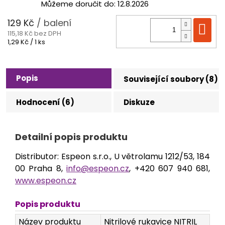
Můžeme doručit do:
12.8.2026
129 Kč
/ balení
Do
115,18 Kč bez DPH
Měrná
1,29 Kč / 1 ks
cena:
Popis
Související soubory (8)
Hodnocení (6)
Diskuze
Detailní popis produktu
Distributor: Espeon s.r.o., U větrolamu 1212/53, 184
00 Praha 8,
info@espeon.cz
, +420 607 940 681,
www.espeon.cz
Popis produktu
Název produktu
Nitrilové rukavice NITRIL