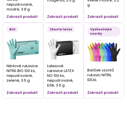
magenta, 3.5 g
světle modré, 3.2
nepudrované,
g
modré, 3.8 g
Zobrazit produkt
Zobrazit produkt
Zobrazit produkt
BIO
Zkuste latex
Vyzkoušejte
vzorky
Nitrilové rukavice
Latexové
Balíček vzorků
NITRIL BIO 100 ks,
rukavice LATEX
rukavic NITRIL
nepudrované,
NO 100 ks,
IDEAL
zelené, 3.5 g
nepudrované,
bílé, 3.5 g
Zobrazit produkt
Zobrazit produkt
Zobrazit produkt