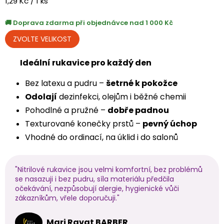
Měrná
1,29 Kč / 1 ks
cena:
Doprava zdarma při objednávce nad 1 000 Kč
Ideální rukavice pro každý den
Bez latexu a pudru –
šetrné k pokožce
Odolají
dezinfekci, olejům i běžné chemii
Pohodlné a pružné –
dobře padnou
Texturované konečky prstů –
pevný úchop
Vhodné do ordinací, na úklid i do salonů
"Nitrilové rukavice jsou velmi komfortní, bez problémů
se nasazuji i bez pudru, síla materiálu předčila
očekávání, nezpůsobují alergie, hygienické vůči
zákazníkům, vřele doporučuji."
Mari Ravat BARBER