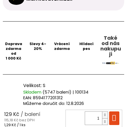
Také
od nás
Doprava
Slevy 4-
Vrácení
Hlídací
nakupu
zdarma
20%
zdarma
pes
jí
od
1 000 Kč
Velikost: S
Skladem
(5747 balení)
| 100134
EAN:
8594177201312
Můžeme doručit do:
12.8.2026
129 Kč
/ balení
Do
115,18 Kč bez DPH
Měrná
1,29 Kč / 1 ks