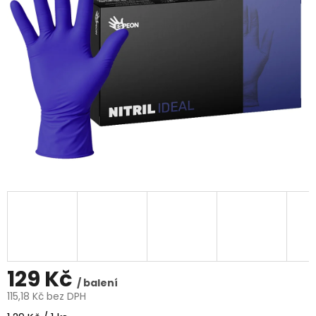
5
hvězdiček.
129 Kč
/ balení
115,18 Kč bez DPH