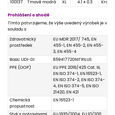
100137
Tmavě modrá
XL
4.1 ± 0.3
Krabič
Prohlášení o shodě
Tímto potvrzujeme, že výše uvedený výrobek je v
souladu s:
Zdravotnický
EU MDR 2017/ 745, EN
prostředek
455-1, EN 455-2, EN 455-
3, EN 455-4
Basic UDI-DI
859417720NITRILUS
PPE (OOP)
EU PPE 2016/425 Cat. III,
EN ISO 374-1, EN 16523-1,
EN ISO 374-2, EN ISO 374-
4, EN ISO 374-5, EN ISO
21420, EN 421
Chemická
EN 16523-1
propustnost
Styk s potravinami
EU 1935/2004, EU 10/2011,