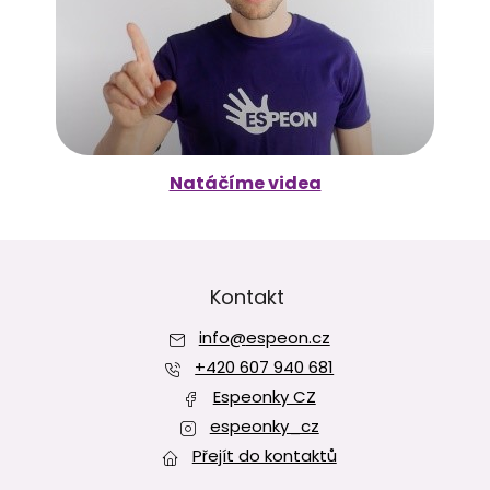
Natáčíme videa
Z
á
p
Kontakt
a
info
@
espeon.cz
t
í
+420 607 940 681
Espeonky CZ
espeonky_cz
Přejít do kontaktů