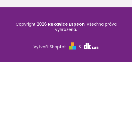
Copyright 2026
Rukavice Espeon
. Všechna práva
vyhrazena.
Vytvořil Shoptet
&