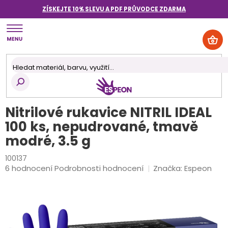
Přejít
ZÍSKEJTE 10% SLEVU A PDF PRŮVODCE
ZDARMA
na
obsah
NÁK
KOŠ
Nitrilové rukavice NITRIL IDEAL
100 ks, nepudrované, tmavě
modré, 3.5 g
100137
Průměrné
6 hodnocení
Podrobnosti hodnocení
Značka:
Espeon
hodnocení
produktu
je
4,5
z