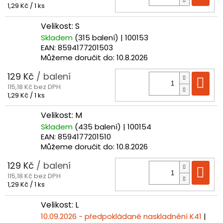
Měrná
1,29 Kč / 1 ks
cena:
Velikost: S
Skladem
(315 balení)
| 100153
EAN:
8594177201503
Můžeme doručit do:
10.8.2026
129 Kč
/ balení
Do
115,18 Kč bez DPH
Měrná
1,29 Kč / 1 ks
cena:
Velikost: M
Skladem
(435 balení)
| 100154
EAN:
8594177201510
Můžeme doručit do:
10.8.2026
129 Kč
/ balení
Do
115,18 Kč bez DPH
Měrná
1,29 Kč / 1 ks
cena:
Velikost: L
10.09.2026 - předpokládané naskladnění K41
|