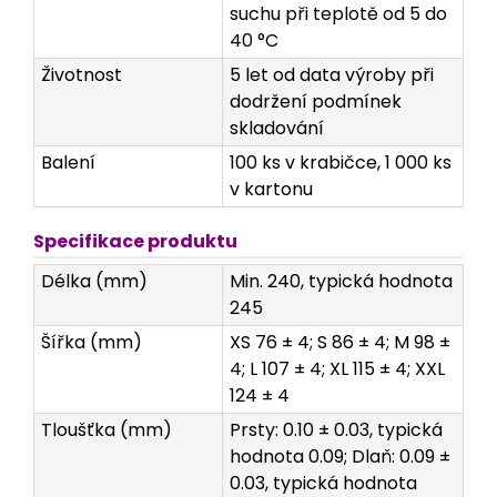
suchu při teplotě od 5 do
40 °C
Životnost
5 let od data výroby při
dodržení podmínek
skladování
Balení
100 ks v krabičce, 1 000 ks
v kartonu
Specifikace produktu
Délka (mm)
Min. 240, typická hodnota
245
Šířka (mm)
XS 76 ± 4; S 86 ± 4; M 98 ±
4; L 107 ± 4; XL 115 ± 4; XXL
124 ± 4
Tloušťka (mm)
Prsty: 0.10 ± 0.03, typická
hodnota 0.09; Dlaň: 0.09 ±
0.03, typická hodnota