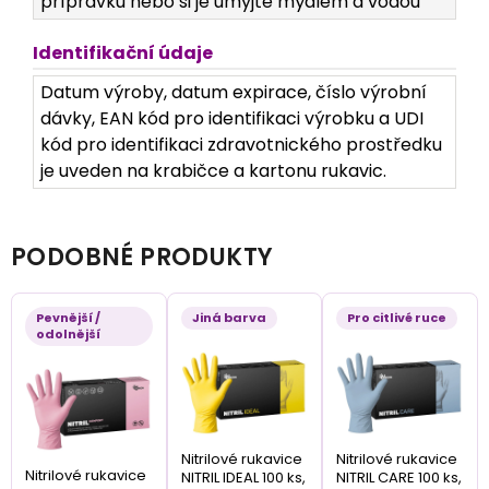
přípravku nebo si je umyjte mýdlem a vodou
Identifikační údaje
Datum výroby, datum expirace, číslo výrobní
dávky, EAN kód pro identifikaci výrobku a UDI
kód pro identifikaci zdravotnického prostředku
je uveden na krabičce a kartonu rukavic.
PODOBNÉ PRODUKTY
Pevnější /
Jiná barva
Pro citlivé ruce
odolnější
Nitrilové rukavice
Nitrilové rukavice
Nitrilové rukavice
NITRIL IDEAL 100 ks,
NITRIL CARE 100 ks,