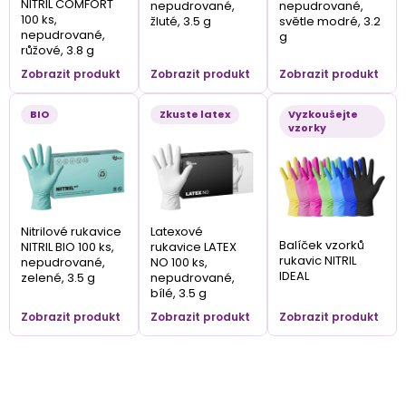
NITRIL COMFORT
nepudrované,
nepudrované,
100 ks,
žluté, 3.5 g
světle modré, 3.2
nepudrované,
g
růžové, 3.8 g
Zobrazit produkt
Zobrazit produkt
Zobrazit produkt
BIO
Zkuste latex
Vyzkoušejte
vzorky
Nitrilové rukavice
Latexové
Balíček vzorků
NITRIL BIO 100 ks,
rukavice LATEX
rukavic NITRIL
nepudrované,
NO 100 ks,
IDEAL
zelené, 3.5 g
nepudrované,
bílé, 3.5 g
Zobrazit produkt
Zobrazit produkt
Zobrazit produkt