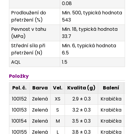
0.08
Prodloužení do
Min. 500, typická hodnota
přetržení (%)
543
Pevnost v tahu
Min. 18, typická hodnota
(MPa)
33.7
Střední síla při
Min. 6, typická hodnota
přetržení (N)
6.5
AQL
1.5
Položky
Pol. č.
Barva
Vel.
Kvalita (g)
Balení
Ro
100152
Zelená
XS
2.9 ± 0.3
Krabička
2
100153
Zelená
S
3.2 ± 0.3
Krabička
2
100154
Zelená
M
3.5 ± 0.3
Krabička
2
100155
Zelená
L
3.8 ± 0.3
Krabička
2