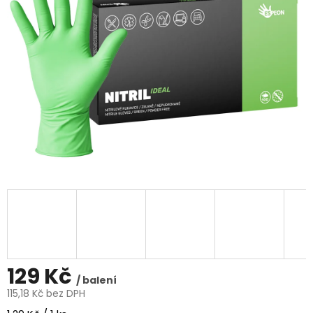
5
hvězdiček.
129 Kč
/ balení
115,18 Kč bez DPH