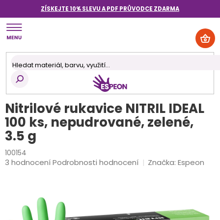
Přejít
ZÍSKEJTE 10% SLEVU A PDF PRŮVODCE
ZDARMA
na
obsah
NÁK
KOŠ
Nitrilové rukavice NITRIL IDEAL
100 ks, nepudrované, zelené,
3.5 g
100154
Průměrné
3 hodnocení
Podrobnosti hodnocení
Značka:
Espeon
hodnocení
produktu
je
4,7
z