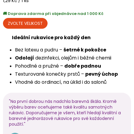
Měrná
1,29 Kč / 1 ks
cena:
Doprava zdarma při objednávce nad 1 000 Kč
Ideální rukavice pro každý den
Bez latexu a pudru –
šetrné k pokožce
Odolají
dezinfekci, olejům i běžné chemii
Pohodlné a pružné –
dobře padnou
Texturované konečky prstů –
pevný úchop
Vhodné do ordinací, na úklid i do salonů
"Na první dobrou nás nadchla barevná škála. Kromě
výběru barev oceňujeme také kvalitu samotných
rukavic. Doporučujeme je všem, kteří hledají kvalitní a
barevné jednorázové rukavice pro své každodenní
použití."