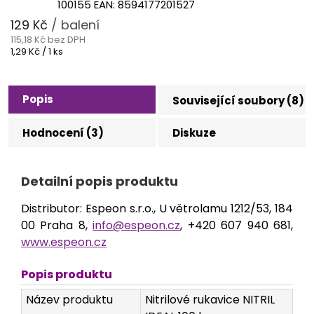
100155
EAN:
8594177201527
129 Kč
/ balení
115,18 Kč bez DPH
Měrná
1,29 Kč / 1 ks
cena:
Popis
Související soubory (8)
Hodnocení (3)
Diskuze
Detailní popis produktu
Distributor: Espeon s.r.o., U větrolamu 1212/53, 184
00 Praha 8,
info@espeon.cz
, +420 607 940 681,
www.espeon.cz
Popis produktu
Název produktu
Nitrilové rukavice NITRIL