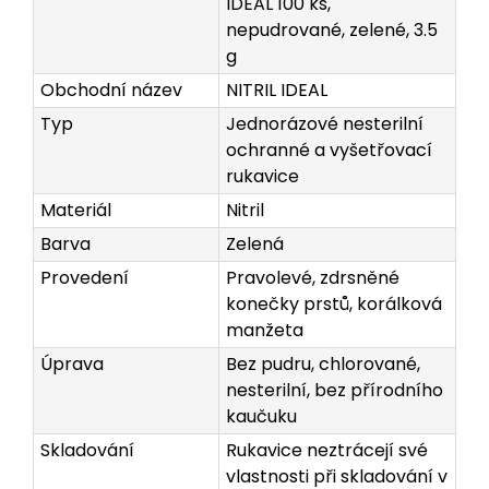
IDEAL 100 ks,
nepudrované, zelené, 3.5
g
Obchodní název
NITRIL IDEAL
Typ
Jednorázové nesterilní
ochranné a vyšetřovací
rukavice
Materiál
Nitril
Barva
Zelená
Provedení
Pravolevé, zdrsněné
konečky prstů, korálková
manžeta
Úprava
Bez pudru, chlorované,
nesterilní, bez přírodního
kaučuku
Skladování
Rukavice neztrácejí své
vlastnosti při skladování v