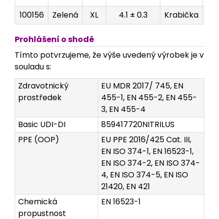
100156
Zelená
XL
4.1 ± 0.3
Krabička
2
Prohlášení o shodě
Tímto potvrzujeme, že výše uvedený výrobek je v
souladu s:
Zdravotnický
EU MDR 2017/ 745, EN
prostředek
455-1, EN 455-2, EN 455-
3, EN 455-4
Basic UDI-DI
859417720NITRILUS
PPE (OOP)
EU PPE 2016/425 Cat. III,
EN ISO 374-1, EN 16523-1,
EN ISO 374-2, EN ISO 374-
4, EN ISO 374-5, EN ISO
21420, EN 421
Chemická
EN 16523-1
propustnost