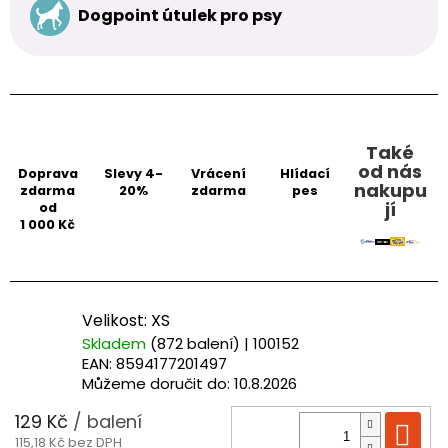
Dogpoint útulek pro psy
Také
od nás
Doprava
Slevy 4-
Vrácení
Hlídací
nakupu
zdarma
20%
zdarma
pes
jí
od
1 000 Kč
Velikost: XS
Skladem
(872 balení)
| 100152
EAN:
8594177201497
Můžeme doručit do:
10.8.2026
129 Kč
/ balení
Do
115,18 Kč bez DPH