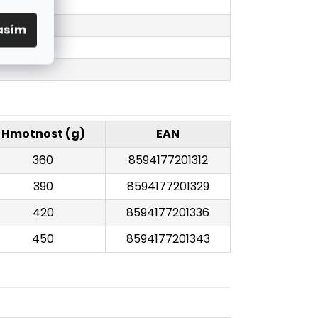
asím
Hmotnost (g)
EAN
360
8594177201312
390
8594177201329
420
8594177201336
450
8594177201343