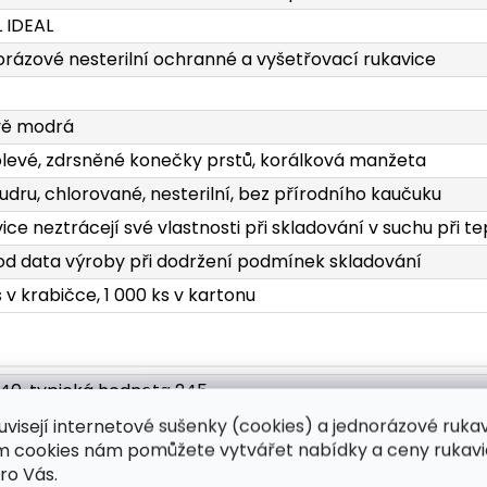
L IDEAL
rázové nesterilní ochranné a vyšetřovací rukavice
ě modrá
levé, zdrsněné konečky prstů, korálková manžeta
udru, chlorované, nesterilní, bez přírodního kaučuku
ice neztrácejí své vlastnosti při skladování v suchu při t
 od data výroby při dodržení podmínek skladování
s v krabičce, 1 000 ks v kartonu
240, typická hodnota 245
± 4; S 86 ± 4; M 98 ± 4; L 107 ± 4; XL 115 ± 4; XXL 124 ± 4
uvisejí internetové sušenky (cookies) a jednorázové ruka
ím cookies nám pomůžete vytvářet nabídky a ceny rukavi
: 0.10 ± 0.03, typická hodnota 0.09; Dlaň: 0.09 ± 0.03, typi
ro Vás.