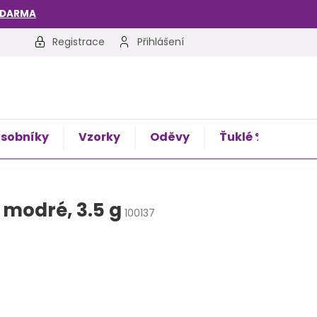
ZDARMA
Registrace
Přihlášení
sobníky
Vzorky
Oděvy
Ťuklé %
Kon
 modré, 3.5 g
100137