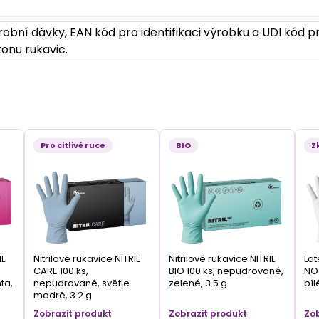
obní dávky, EAN kód pro identifikaci výrobku a UDI kód pr
onu rukavic.
Pro citlivé ruce
BIO
Z
IL
Nitrilové rukavice NITRIL
Nitrilové rukavice NITRIL
Lat
CARE 100 ks,
BIO 100 ks, nepudrované,
NO 
ta,
nepudrované, světle
zelené, 3.5 g
bíl
modré, 3.2 g
Zobrazit produkt
Zobrazit produkt
Zob