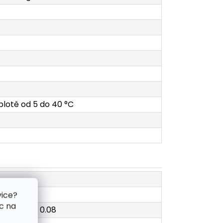
eplotě od 5 do 40 °C
vice?
c na
cká hodnota 0.08