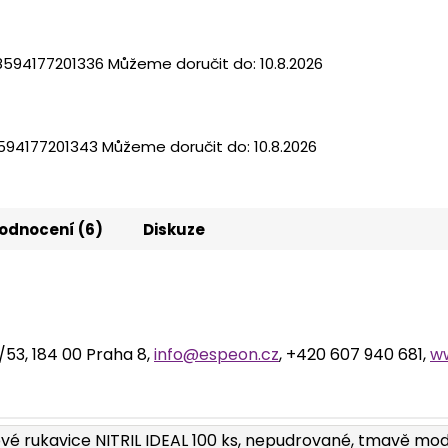
8594177201336
Můžeme doručit do:
10.8.2026
594177201343
Můžeme doručit do:
10.8.2026
odnocení (6)
Diskuze
2/53, 184 00 Praha 8,
info@espeon.cz
, +420 607 940 681,
w
lové rukavice NITRIL IDEAL 100 ks, nepudrované, tmavě modr