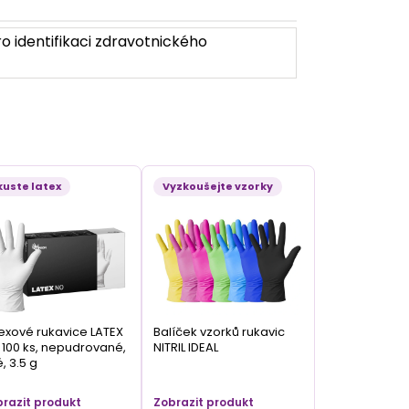
o identifikaci zdravotnického
kuste latex
Vyzkoušejte vzorky
exové rukavice LATEX
Balíček vzorků rukavic
100 ks, nepudrované,
NITRIL IDEAL
é, 3.5 g
razit produkt
Zobrazit produkt