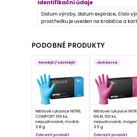
Identifikační údaje
Datum výroby, datum expirace, číslo výr
prostředku je uveden na krabičce a kart
PODOBNÉ PRODUKTY
Pevnější / odolnější
Jiná barva
Nitrilové rukavice NITRIL
Nitrilové rukavice NITR
COMFORT 100 ks,
IDEAL 100 ks,
nepudrované, modré,
nepudrované, magen
3.8 g
3.5 g
Zobrazit produkt
Zobrazit produkt