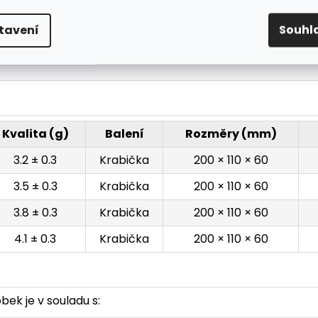
500, typická hodnota 543
18, typická hodnota 33.7
tavení
Souhl
6, typická hodnota 6.5
Kvalita (g)
Balení
Rozměry (mm)
3.2 ± 0.3
Krabička
200 × 110 × 60
3.5 ± 0.3
Krabička
200 × 110 × 60
3.8 ± 0.3
Krabička
200 × 110 × 60
4.1 ± 0.3
Krabička
200 × 110 × 60
ek je v souladu s: