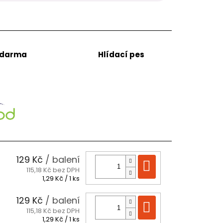
zdarma
Hlídací pes
129 Kč
/ balení
Do košíku
115,18 Kč bez DPH
Měrná
1,29 Kč / 1 ks
cena:
129 Kč
/ balení
Do košíku
115,18 Kč bez DPH
Měrná
1,29 Kč / 1 ks