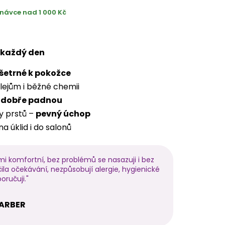
návce nad 1 000 Kč
o každý den
šetrné k pokožce
olejům i běžné chemii
–
dobře padnou
y prstů –
pevný úchop
a úklid i do salonů
elmi komfortní, bez problémů se nasazuji i bez
čila očekávání, nezpůsobují alergie, hygienické
oručuji."
BARBER