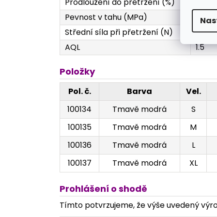
Prodloužení do přetržení (%)
Min. 
Pevnost v tahu (MPa)
Min. 
Nas
Střední síla při přetržení (N)
Min. 
AQL
1.5
Položky
Pol. č.
Barva
Vel.
100134
Tmavě modrá
S
100135
Tmavě modrá
M
100136
Tmavě modrá
L
100137
Tmavě modrá
XL
Prohlášení o shodě
Tímto potvrzujeme, že výše uvedený výrob