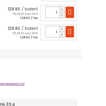
cena:
129 Kč
/ balení
Do košíku
115,18 Kč bez DPH
Měrná
1,29 Kč / 1 ks
cena:
129 Kč
/ balení
Do košíku
115,18 Kč bez DPH
Měrná
1,29 Kč / 1 ks
cena:
ww.espeon.cz
é, 3.5 g