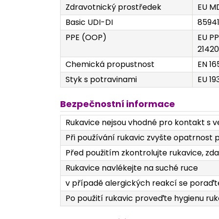
Zdravotnický prostředek
EU MD
Basic UDI-DI
8594
PPE (OOP)
EU PP
21420
Chemická propustnost
EN 16
Styk s potravinami
EU 19
Bezpečnostní informace
Rukavice nejsou vhodné pro kontakt s 
Při používání rukavic zvyšte opatrnost 
Před použitím zkontrolujte rukavice, zd
Rukavice navlékejte na suché ruce
v případě alergických reakcí se poraďt
Po použití rukavic proveďte hygienu ru