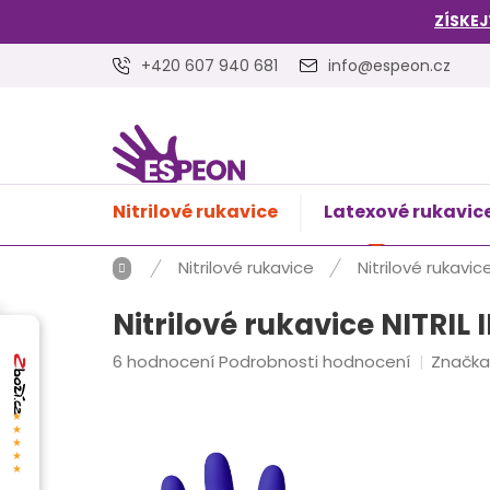
Přejít
ZÍSKEJ
na
obsah
+420 607 940 681
info@espeon.cz
Nitrilové rukavice
Latexové rukavic
NÁKUPNÍ
Prázdný 
KOŠÍK
Domů
Nitrilové rukavice
Nitrilové rukavi
Nitrilové rukavice NITRIL
Průměrné
6 hodnocení
Podrobnosti hodnocení
Značka
hodnocení
produktu
★★★★★
je
4,5
z