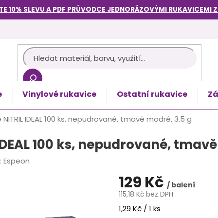
TE 10% SLEVU A PDF PRŮVODCE
JEDNORÁZOVÝMI RUKAVICEMI
e
Vinylové rukavice
Ostatní rukavice
Zá
košík
ce NITRIL IDEAL 100 ks, nepudrované, tmavě modré, 3.5 g
 IDEAL 100 ks, nepudrované, tmavě
:
Espeon
129 Kč
/ balení
115,18 Kč bez DPH
Měrná
1,29 Kč / 1 ks
cena: