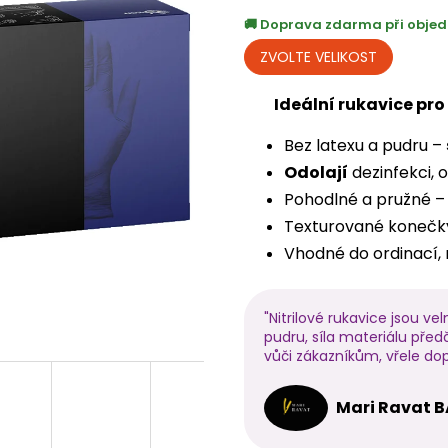
Doprava zdarma při objed
Ideální rukavice pr
Bez latexu a pudru –
Odolají
dezinfekci, 
Pohodlné a pružné 
Texturované konečk
Vhodné do ordinací, n
"Nitrilové rukavice jsou v
pudru, síla materiálu před
vůči zákazníkům, vřele dop
Mari Ravat 