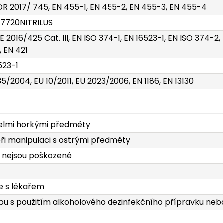
R 2017/ 745, EN 455-1, EN 455-2, EN 455-3, EN 455-4
17720NITRILUS
E 2016/425 Cat. III, EN ISO 374-1, EN 16523-1, EN ISO 374-2
, EN 421
523-1
35/2004, EU 10/2011, EU 2023/2006, EN 1186, EN 13130
velmi horkými předměty
při manipulaci s ostrými předměty
a nejsou poškozené
e s lékařem
kou s použitím alkoholového dezinfekčního přípravku neb