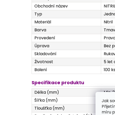
Obchodní název
NITRI
Typ
Jedno
Materiál
Nitril
Barva
Tmav
Provedení
Pravo
Úprava
Bez p
Skladování
Rukav
Životnost
5 let
Balení
100 k
Specifikace produktu
Délka (mm)
Min. 
Šířka (mm)
XS 76 
Jak so
Přijet
Tloušťka (mm)
Prsty
míru p