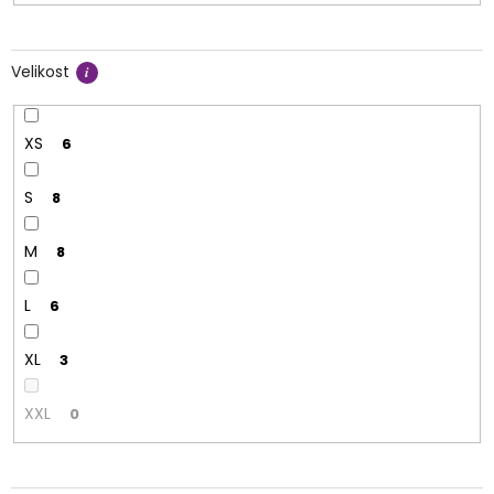
Velikost
XS
6
S
8
M
8
L
6
XL
3
XXL
0