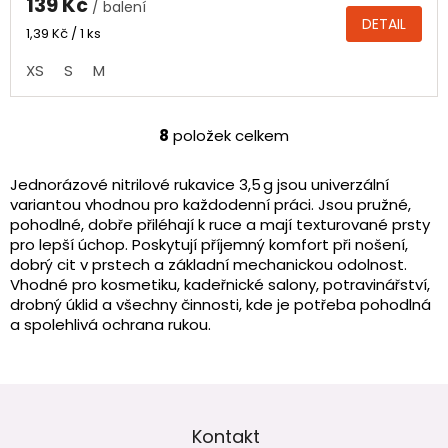
139 Kč
/ balení
je
DETAIL
4,8
Měrná
1,39 Kč / 1 ks
cena:
z
XS
S
M
5
hvězdiček.
8
položek celkem
O
v
l
Jednorázové nitrilové rukavice 3,5 g jsou univerzální
á
variantou vhodnou pro každodenní práci. Jsou pružné,
d
pohodlné, dobře přiléhají k ruce a mají texturované prsty
a
pro lepší úchop. Poskytují příjemný komfort při nošení,
c
dobrý cit v prstech a základní mechanickou odolnost.
í
Vhodné pro kosmetiku, kadeřnické salony, potravinářství,
p
drobný úklid a všechny činnosti, kde je potřeba pohodlná
r
a spolehlivá ochrana rukou.
v
k
y
v
Z
ý
á
p
p
Kontakt
i