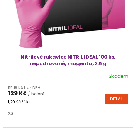
Nitrilové rukavice NITRIL IDEAL 100 ks,
nepudrované, magenta, 3.5 g
Skladem
Průměrné
hodnocení
115,18 Kč bez DPH
produktu
129 Kč
/ balení
je
DETAIL
5,0
Měrná
1,29 Kč / 1 ks
cena:
z
XS
5
hvězdiček.