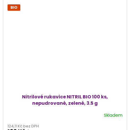
BIO
Nitrilové rukavice NITRIL BIO 100 ks,
nepudrované, zelené, 3.5 g
Skladem
Průměrné
hodnocení
124,11 Kč bez DPH
produktu