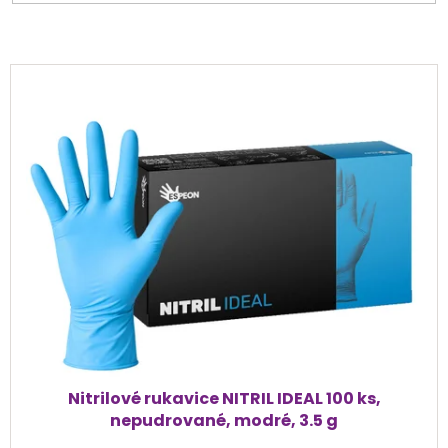
V
ý
p
i
s
p
r
o
d
u
k
t
ů
Nitrilové rukavice NITRIL IDEAL 100 ks,
nepudrované, modré, 3.5 g