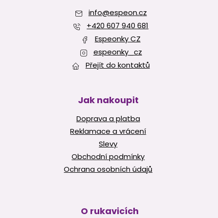
a
s
info
@
espeon.cz
t
u
í
+420 607 940 681
Espeonky CZ
espeonky_cz
Přejít do kontaktů
Jak nakoupit
Doprava a platba
Reklamace a vrácení
Slevy
Obchodní podmínky
Ochrana osobních údajů
O rukavicích