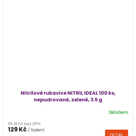
Nitrilové rukavice NITRIL IDEAL 100 ks,
nepudrované, zelené, 3.5 g
Skladem
Průměrné
hodnocení
115,18 Kč bez DPH
produktu
129 Kč
/ balení
je
DETAIL