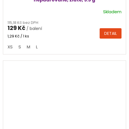
Skladem
Průměrné
hodnocení
115,18 Kč bez DPH
produktu
129 Kč
/ balení
je
DETAIL
4,5
Měrná
1,29 Kč / 1 ks
cena:
z
XS
S
M
L
5
hvězdiček.