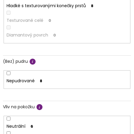
Hladké s texturovanými konečky prstů
8
Texturované celé
0
Diamantový povrch
0
(Bez) pudru
Nepudrované
8
Vliv na pokožku
Neutrální
6