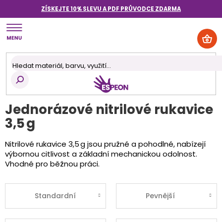
Přejít
ZÍSKEJTE 10% SLEVU A PDF PRŮVODCE
ZDARMA
na
obsah
NÁK
KOŠ
Jednorázové nitrilové rukavice
3,5 g
Nitrilové rukavice 3,5 g jsou pružné a pohodlné, nabízejí
výbornou citlivost a základní mechanickou odolnost.
Vhodné pro běžnou práci.
Standardní
Pevnější