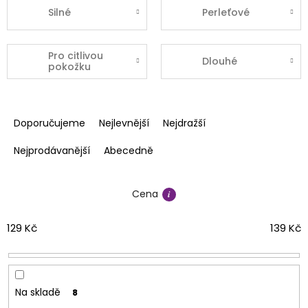
Silné
Perleťové
Pro citlivou
Dlouhé
pokožku
Ř
a
Doporučujeme
Nejlevnější
Nejdražší
z
e
Nejprodávanější
Abecedně
n
í
Cena
p
r
o
129
Kč
139
Kč
d
u
k
t
Na skladě
8
ů