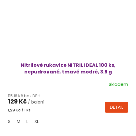
Nitrilové rukavice NITRIL IDEAL 100 ks,
nepudrované, tmavě modré, 3.5 g
Skladem
Průměrné
hodnocení
115,18 Kč bez DPH
produktu
129 Kč
/ balení
je
DETAIL
4,5
Měrná
1,29 Kč / 1 ks
cena:
z
S
M
L
XL
5
hvězdiček.