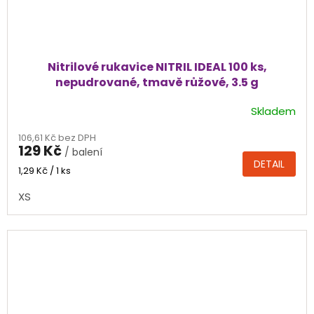
Nitrilové rukavice NITRIL IDEAL 100 ks,
nepudrované, tmavě růžové, 3.5 g
Skladem
Průměrné
hodnocení
106,61 Kč bez DPH
produktu
129 Kč
/ balení
je
DETAIL
4,4
Měrná
1,29 Kč / 1 ks
cena:
z
XS
5
hvězdiček.