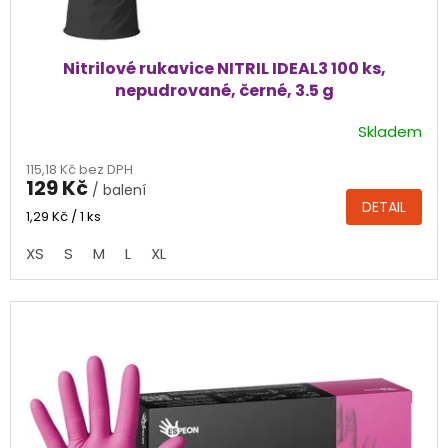
Nitrilové rukavice NITRIL IDEAL3 100 ks,
nepudrované, černé, 3.5 g
Skladem
Průměrné
hodnocení
115,18 Kč bez DPH
produktu
129 Kč
/ balení
je
DETAIL
4,4
Měrná
1,29 Kč / 1 ks
cena:
z
XS
S
M
L
XL
5
hvězdiček.