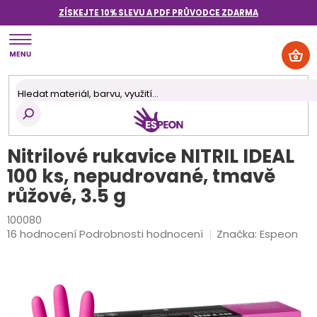
Přejít
ZÍSKEJTE 10% SLEVU A PDF PRŮVODCE
ZDARMA
na
obsah
NÁK
KOŠ
Nitrilové rukavice NITRIL IDEAL
100 ks, nepudrované, tmavě
růžové, 3.5 g
100080
Průměrné
16 hodnocení
Podrobnosti hodnocení
Značka:
Espeon
hodnocení
produktu
je
4,4
z