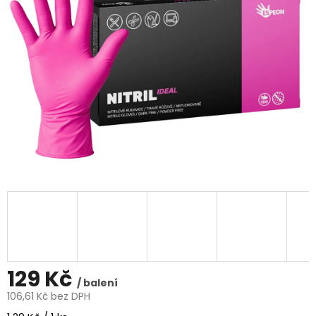
5
hvězdiček.
129 Kč
/ balení
106,61 Kč bez DPH