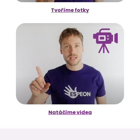
Tvoříme fotky
Natáčíme videa
Z
á