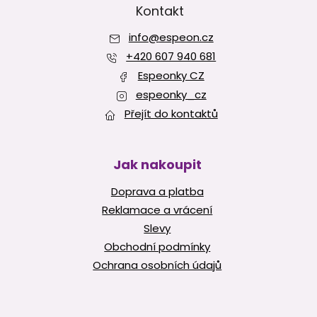
p
Kontakt
a
info
@
espeon.cz
t
í
+420 607 940 681
Espeonky CZ
espeonky_cz
Přejít do kontaktů
Jak nakoupit
Doprava a platba
Reklamace a vrácení
Slevy
Obchodní podmínky
Ochrana osobních údajů