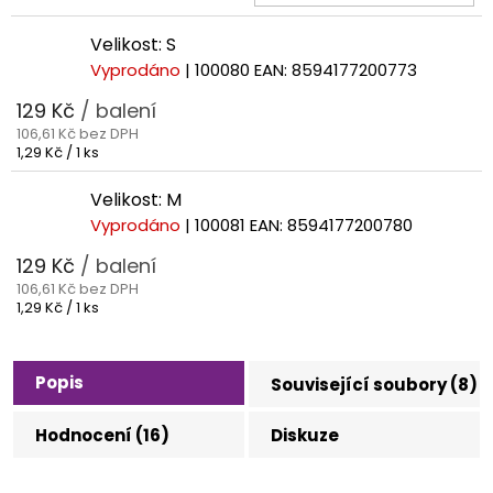
cena:
Velikost: S
Vyprodáno
| 100080
EAN:
8594177200773
129 Kč
/ balení
106,61 Kč bez DPH
Měrná
1,29 Kč / 1 ks
cena:
Velikost: M
Vyprodáno
| 100081
EAN:
8594177200780
129 Kč
/ balení
106,61 Kč bez DPH
Měrná
1,29 Kč / 1 ks
cena:
Popis
Související soubory (8)
Hodnocení (16)
Diskuze