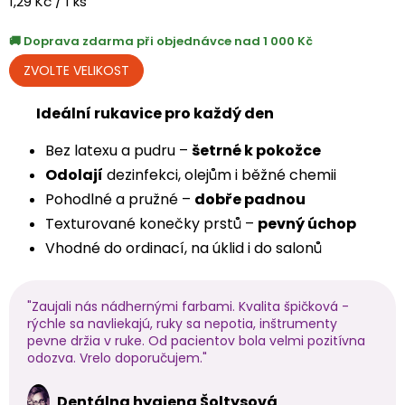
Měrná
1,29 Kč / 1 ks
cena:
Doprava zdarma při objednávce nad 1 000 Kč
Ideální rukavice pro každý den
Bez latexu a pudru –
šetrné k pokožce
Odolají
dezinfekci, olejům i běžné chemii
Pohodlné a pružné –
dobře padnou
Texturované konečky prstů –
pevný úchop
Vhodné do ordinací, na úklid i do salonů
"Zaujali nás nádhernými farbami. Kvalita špičková -
rýchle sa navliekajú, ruky sa nepotia, inštrumenty
pevne držia v ruke. Od pacientov bola velmi pozitívna
odozva. Vrelo doporučujem."
Dentálna hygiena Šoltysová