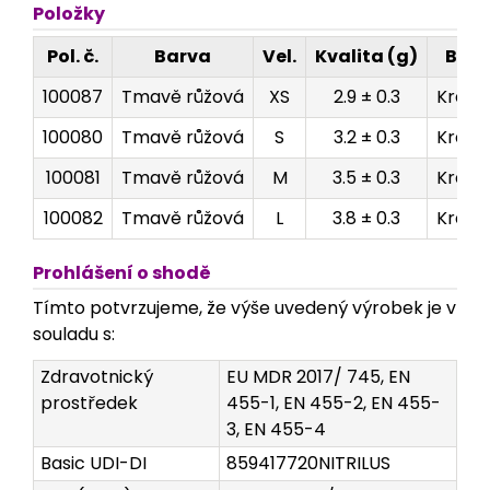
Položky
Pol. č.
Barva
Vel.
Kvalita (g)
Bale
100087
Tmavě růžová
XS
2.9 ± 0.3
Krabi
100080
Tmavě růžová
S
3.2 ± 0.3
Krabi
100081
Tmavě růžová
M
3.5 ± 0.3
Krabi
100082
Tmavě růžová
L
3.8 ± 0.3
Krabi
Prohlášení o shodě
Tímto potvrzujeme, že výše uvedený výrobek je v
souladu s:
Zdravotnický
EU MDR 2017/ 745, EN
prostředek
455-1, EN 455-2, EN 455-
3, EN 455-4
Basic UDI-DI
859417720NITRILUS