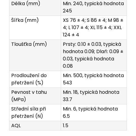
Délka (mm)
Min. 240, typická hodnota
245
Šířka (mm)
XS 76 ± 4; S 86 ± 4; M 98 ±
4; L 107 ± 4; XL 115 ± 4; XXL
124 ± 4
Tloušťka (mm)
Prsty: 0.10 ± 0.03, typická
hodnota 0.09; Dlaň: 0.09 ±
0.03, typická hodnota
0.08
Prodloužení do
Min. 500, typická hodnota
přetržení (%)
543
Pevnost v tahu
Min. 18, typická hodnota
(MPa)
33.7
Střední síla při
Min. 6, typická hodnota
přetržení (N)
6.5
AQL
1.5