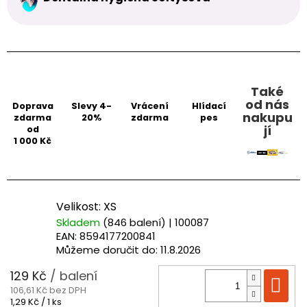
Také
od nás
Doprava
Slevy 4-
Vrácení
Hlídací
nakupu
zdarma
20%
zdarma
pes
jí
od
1 000 Kč
Velikost: XS
Skladem
(846 balení)
| 100087
EAN:
8594177200841
Můžeme doručit do:
11.8.2026
129 Kč
/ balení
Do
106,61 Kč bez DPH
Měrná
1,29 Kč / 1 ks