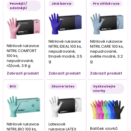
Pevnější /
Jiná barva
Pro citlivé ruce
odolnější
Nitrilové rukavice
Nitrilové rukavice
Nitrilové rukavice
NITRIL IDEAL 100 ks,
NITRIL CARE 100 ks,
NITRIL COMFORT
nepudrované,
nepudrované,
100 ks,
tmavě modré, 3.5
světle modré, 3.2
nepudrované,
g
g
růžové, 3.8 g
Zobrazit produkt
Zobrazit produkt
Zobrazit produkt
BIO
Zkuste latex
Vyzkoušejte
vzorky
Nitrilové rukavice
Latexové
Balíček vzorků
NITRIL BIO 100 ks,
rukavice LATEX