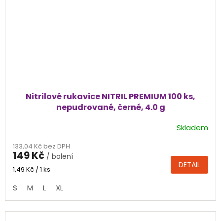
Nitrilové rukavice NITRIL PREMIUM 100 ks,
nepudrované, černé, 4.0 g
Skladem
Průměrné
hodnocení
133,04 Kč bez DPH
produktu
149 Kč
/ balení
je
DETAIL
4,4
Měrná
1,49 Kč / 1 ks
cena:
z
S
M
L
XL
5
hvězdiček.