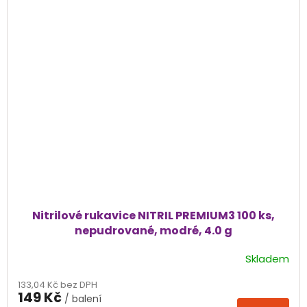
Nitrilové rukavice NITRIL PREMIUM3 100 ks,
nepudrované, modré, 4.0 g
Skladem
Průměrné
hodnocení
133,04 Kč bez DPH
produktu
149 Kč
/ balení
je