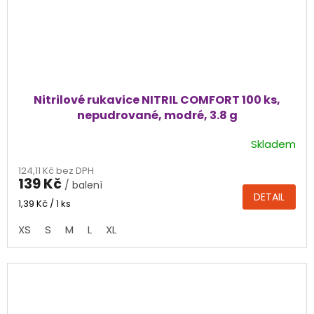
Nitrilové rukavice NITRIL COMFORT 100 ks,
nepudrované, modré, 3.8 g
Skladem
Průměrné
hodnocení
124,11 Kč bez DPH
produktu
139 Kč
/ balení
je
DETAIL
4,8
Měrná
1,39 Kč / 1 ks
cena:
z
XS
S
M
L
XL
5
hvězdiček.