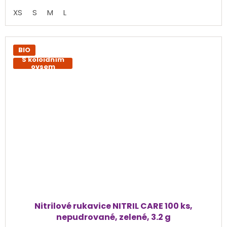
cena:
z
XS
S
M
L
5
hvězdiček.
BIO
S koloidním
ovsem
Nitrilové rukavice NITRIL CARE 100 ks,
nepudrované, zelené, 3.2 g