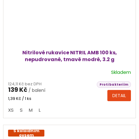
Nitrilové rukavice NITRIL AMB 100 ks,
nepudrované, tmavě modré, 3.2 g
Skladem
Průměrné
hodnocení
124,11 Kč bez DPH
produktu
Proti bakteriím
139 Kč
/ balení
je
DETAIL
5,0
Měrná
1,39 Kč / 1 ks
cena:
z
XS
S
M
L
5
hvězdiček.
S koloidním
ovsem