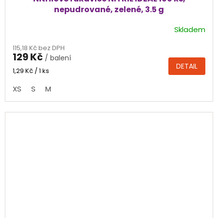
nepudrované, zelené, 3.5 g
Skladem
Průměrné
hodnocení
115,18 Kč bez DPH
produktu
129 Kč
/ balení
je
DETAIL
4,7
Měrná
1,29 Kč / 1 ks
cena:
z
XS
S
M
5
hvězdiček.