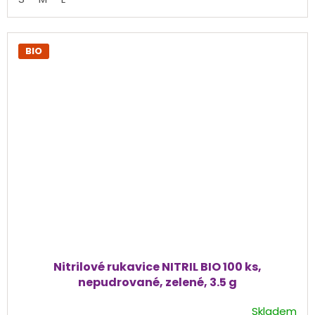
hvězdiček.
BIO
Nitrilové rukavice NITRIL BIO 100 ks,
nepudrované, zelené, 3.5 g
Skladem
Průměrné