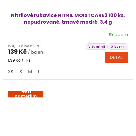
Nitrilové rukavice NITRIL MOISTCARE3 100 ks,
nepudrované, tmavě modré, 3.4 g
Skladem
Průměrné
hodnocení
124,11 Kč bez DPH
produktu
Vitamín E
Glycerin
139 Kč
/ balení
je
DETAIL
4,6
Měrná
1,39 Kč / 1 ks
cena:
z
XS
S
M
L
5
hvězdiček.
Proti
bakteriím