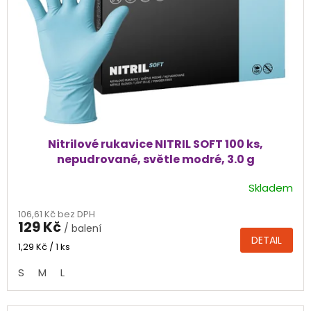
Nitrilové rukavice NITRIL SOFT 100 ks,
nepudrované, světle modré, 3.0 g
Skladem
Průměrné
hodnocení
106,61 Kč bez DPH
produktu
129 Kč
/ balení
je
DETAIL
4,5
Měrná
1,29 Kč / 1 ks
cena:
z
S
M
L
5
hvězdiček.