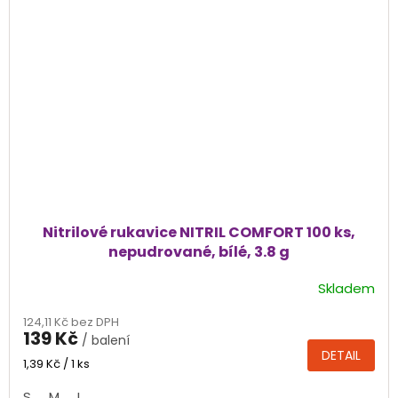
Nitrilové rukavice NITRIL COMFORT 100 ks,
nepudrované, bílé, 3.8 g
Skladem
Průměrné
hodnocení
124,11 Kč bez DPH
produktu
139 Kč
/ balení
je
DETAIL
3,8
Měrná
1,39 Kč / 1 ks
cena:
z
S
M
L
5