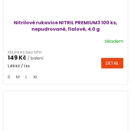
Nitrilové rukavice NITRIL PREMIUM3 100 ks,
nepudrované, fialové, 4.0 g
Skladem
Průměrné
hodnocení
133,04 Kč bez DPH
produktu
149 Kč
/ balení
je
DETAIL
4,8
Měrná
1,49 Kč / 1 ks
cena:
z
S
M
L
XL
5
hvězdiček.