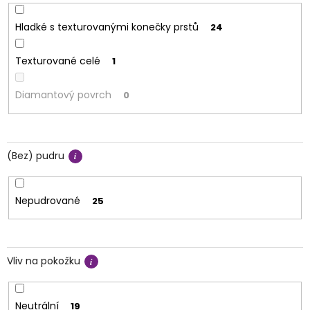
Hladké s texturovanými konečky prstů
24
Texturované celé
1
Diamantový povrch
0
(Bez) pudru
Nepudrované
25
Vliv na pokožku
Neutrální
19