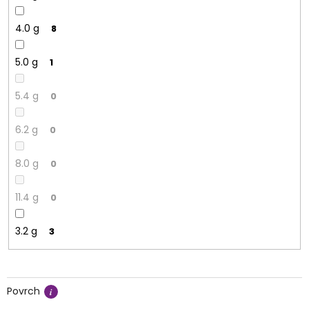
4.0 g
8
5.0 g
1
5.4 g
0
6.2 g
0
8.0 g
0
11.4 g
0
3.2 g
3
Povrch