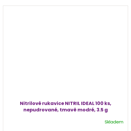
Nitrilové rukavice NITRIL IDEAL 100 ks,
nepudrované, tmavě modré, 3.5 g
Skladem
Průměrné
hodnocení