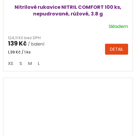
Nitrilové rukavice NITRIL COMFORT 100 ks,
nepudrované, růžové, 3.8 g
Skladem
Průměrné
hodnocení
124,11 Kč bez DPH
produktu
139 Kč
/ balení
je
DETAIL
4,3
Měrná
1,39 Kč / 1 ks
cena:
z
XS
S
M
L
5
hvězdiček.