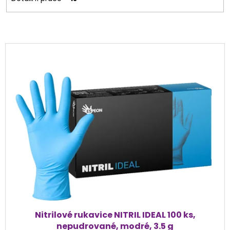
V
ý
p
i
s
p
r
o
d
u
k
t
ů
Nitrilové rukavice NITRIL IDEAL 100 ks,
nepudrované, modré, 3.5 g