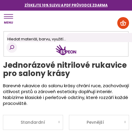
Přejít
ZÍSKEJTE 10% SLEVU A PDF PRŮVODCE
ZDARMA
na
obsah
NÁK
KOŠ
Jednorázové nitrilové rukavice
pro salony krásy
Barevné rukavice do salonu krásy chrání ruce, zachovávají
citlivost prstů a zároveň esteticky doplňují interiér.
Nabízíme klasické i perleťové odstíny, které rozzáří každé
pracoviště.
Standardní
Pevnější