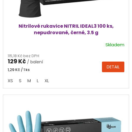
Nitrilové rukavice NITRIL IDEAL3 100 ks,
nepudrované, černé, 3.5 g
Skladem
Průměrné
hodnocení
115,18 Kč bez DPH
produktu
129 Kč
/ balení
je
DETAIL
4,4
Měrná
1,29 Kč / 1 ks
cena:
z
XS
S
M
L
XL
5
hvězdiček.