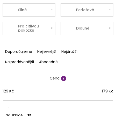
Silné
Perleťové
Pro citlivou
Dlouhé
pokožku
Ř
a
Doporučujeme
Nejlevnější
Nejdražší
z
e
Nejprodávanější
Abecedně
n
í
Cena
p
r
o
129
Kč
179
Kč
d
u
k
t
Na skladě
25