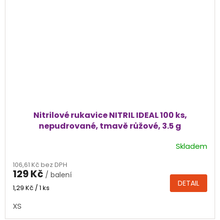
Nitrilové rukavice NITRIL IDEAL 100 ks,
nepudrované, tmavě růžové, 3.5 g
Skladem
Průměrné
hodnocení
106,61 Kč bez DPH
produktu
129 Kč
/ balení
je
DETAIL
4,4
Měrná
1,29 Kč / 1 ks
cena:
z
XS
5
hvězdiček.