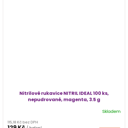
Nitrilové rukavice NITRIL IDEAL 100 ks,
nepudrované, magenta, 3.5 g
Skladem
Průměrné
hodnocení
115,18 Kč bez DPH
produktu
129 Kč
/ balení