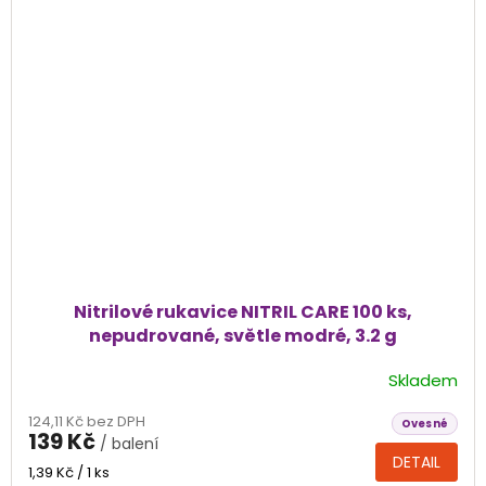
Nitrilové rukavice NITRIL CARE 100 ks,
nepudrované, světle modré, 3.2 g
Skladem
Průměrné
hodnocení
124,11 Kč bez DPH
produktu
Ovesné
139 Kč
/ balení
je
DETAIL
5,0
Měrná
1,39 Kč / 1 ks