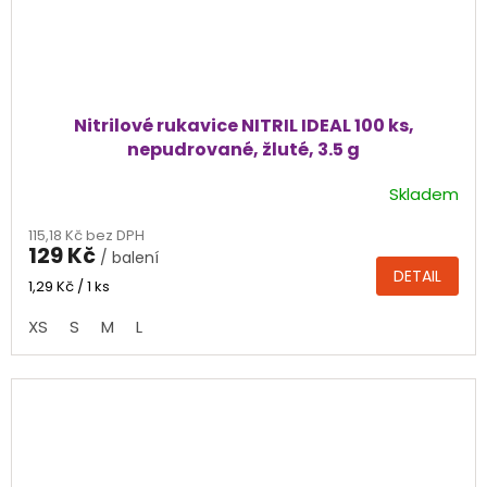
Nitrilové rukavice NITRIL IDEAL 100 ks,
nepudrované, žluté, 3.5 g
Skladem
Průměrné
hodnocení
115,18 Kč bez DPH
produktu
129 Kč
/ balení
je
DETAIL
4,5
Měrná
1,29 Kč / 1 ks
cena:
z
XS
S
M
L
5
hvězdiček.