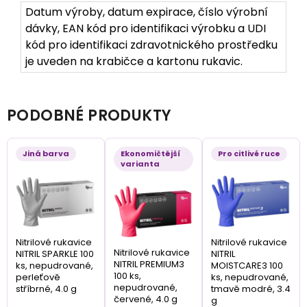
Datum výroby, datum expirace, číslo výrobní
dávky, EAN kód pro identifikaci výrobku a UDI
kód pro identifikaci zdravotnického prostředku
je uveden na krabičce a kartonu rukavic.
PODOBNÉ PRODUKTY
Jiná barva
Ekonomičtější
Pro citlivé ruce
varianta
Nitrilové rukavice
Nitrilové rukavice
Nitrilové rukavice
NITRIL SPARKLE 100
NITRIL
NITRIL PREMIUM3
ks, nepudrované,
MOISTCARE3 100
100 ks,
perleťově
ks, nepudrované,
nepudrované,
stříbrné, 4.0 g
tmavě modré, 3.4
červené, 4.0 g
g