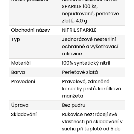
SPARKLE 100 ks,
nepudrované, perleťově
zlaté, 4.0 g
Obchodní název
NITRIL SPARKLE
Typ
Jednorázové nesterilní
ochranné a vyšetřovací
rukavice
Materiál
100% syntetický nitril
Barva
Perleťově zlatá
Provedení
Pravolevé, zdrsněné
konečky prstů, korálková
manžeta
Úprava
Bez pudru
Skladování
Rukavice neztrácejí své
vlastnosti při skladování v
suchu při teplotě od 5 do