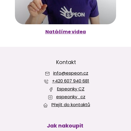
Natáčíme videa
Z
á
p
Kontakt
a
info
@
espeon.cz
t
í
+420 607 940 681
Espeonky CZ
espeonky_cz
Přejít do kontaktů
Jak nakoupit