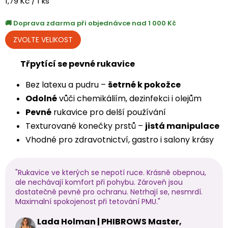
Měrná
1,79 Kč / 1 ks
cena:
Doprava zdarma při objednávce nad 1 000 Kč
Třpytící se pevné rukavice
Bez latexu a pudru –
šetrné k pokožce
Odolné
vůči chemikáliím, dezinfekci i olejům
Pevné
rukavice pro delší používání
Texturované konečky prstů –
jistá manipulace
Vhodné pro zdravotnictví, gastro i salony krásy
"Rukavice ve kterých se nepotí ruce. Krásně obepnou,
ale nechávají komfort při pohybu. Zároveň jsou
dostatečně pevné pro ochranu. Netrhají se, nesmrdí.
Maximalní spokojenost při tetování PMU."
Lada Holman | PHIBROWS Master,