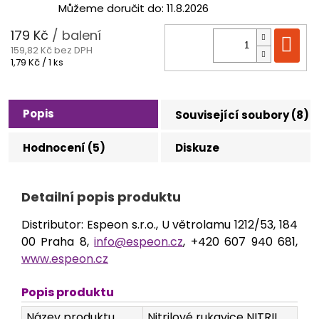
Můžeme doručit do:
11.8.2026
179 Kč
/ balení
Do
159,82 Kč bez DPH
Měrná
1,79 Kč / 1 ks
cena:
Popis
Související soubory (8)
Hodnocení (5)
Diskuze
Detailní popis produktu
Distributor: Espeon s.r.o., U větrolamu 1212/53, 184
00 Praha 8,
info@espeon.cz
, +420 607 940 681,
www.espeon.cz
Popis produktu
Název produktu
Nitrilové rukavice NITRIL