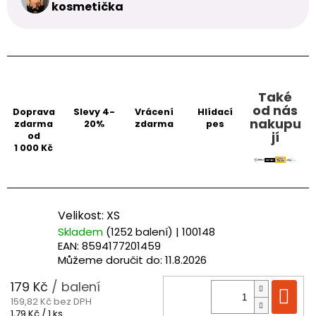
kosmetička
Také
od nás
Doprava
Slevy 4-
Vrácení
Hlídací
nakupu
zdarma
20%
zdarma
pes
jí
od
1 000 Kč
Velikost: XS
Skladem
(1252 balení)
| 100148
EAN:
8594177201459
Můžeme doručit do:
11.8.2026
179 Kč
/ balení
Do
159,82 Kč bez DPH
Měrná
1,79 Kč / 1 ks