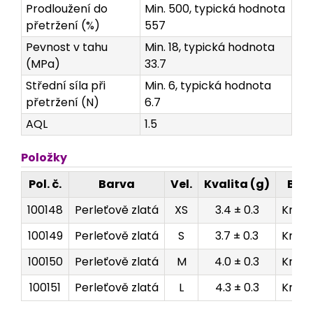
Prodloužení do
Min. 500, typická hodnota
přetržení (%)
557
Pevnost v tahu
Min. 18, typická hodnota
(MPa)
33.7
Střední síla při
Min. 6, typická hodnota
přetržení (N)
6.7
AQL
1.5
Položky
Pol. č.
Barva
Vel.
Kvalita (g)
Bale
100148
Perleťově zlatá
XS
3.4 ± 0.3
Krabi
100149
Perleťově zlatá
S
3.7 ± 0.3
Krabi
100150
Perleťově zlatá
M
4.0 ± 0.3
Krabi
100151
Perleťově zlatá
L
4.3 ± 0.3
Krabi