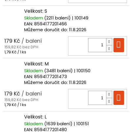
cena:
Velikost: S
Skladem
(2211 balení)
| 100149
EAN:
8594177201466
Můžeme doručit do:
11.8.2026
179 Kč
/ balení
Do
159,82 Kč bez DPH
Měrná
1,79 Kč / 1 ks
cena:
Velikost: M
Skladem
(3481 balení)
| 100150
EAN:
8594177201473
Můžeme doručit do:
11.8.2026
179 Kč
/ balení
Do
159,82 Kč bez DPH
Měrná
1,79 Kč / 1 ks
cena:
Velikost: L
Skladem
(1639 balení)
| 100151
EAN:
8594177201480