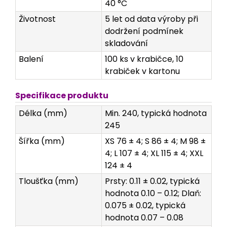
40 °C
Životnost
5 let od data výroby při
dodržení podmínek
skladování
Balení
100 ks v krabičce, 10
krabiček v kartonu
Specifikace produktu
Délka (mm)
Min. 240, typická hodnota
245
Šířka (mm)
XS 76 ± 4; S 86 ± 4; M 98 ±
4; L 107 ± 4; XL 115 ± 4; XXL
124 ± 4
Tloušťka (mm)
Prsty: 0.11 ± 0.02, typická
hodnota 0.10 – 0.12; Dlaň:
0.075 ± 0.02, typická
hodnota 0.07 – 0.08