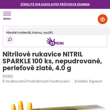
Přejít
ZÍSKEJTE 10% SLEVU A PDF PRŮVODCE
ZDARMA
na
obsah
NÁK
KOŠ
Nitrilové rukavice NITRIL
SPARKLE 100 ks, nepudrované,
perleťově zlaté, 4.0 g
100150
Průměrné
5 hodnocení
Podrobnosti hodnocení
Značka:
Espeon
hodnocení
produktu
je
5,0
z