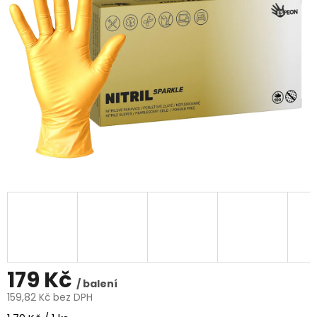
5
hvězdiček.
179 Kč
/ balení
159,82 Kč bez DPH