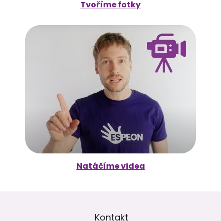
Tvoříme fotky
Natáčíme videa
Z
á
p
Kontakt