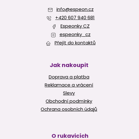
a
info
@
espeon.cz
t
í
+420 607 940 681
Espeonky CZ
espeonky_cz
Přejít do kontaktů
Jak nakoupit
Doprava a platba
Reklamace a vrácení
Slevy
Obchodní podmínky
Ochrana osobních údajů
O rukavicích