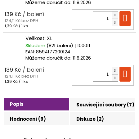
Můžeme doručit do:
11.8.2026
139 Kč
/ balení
Do
124,11 Kč bez DPH
Měrná
1,39 Kč / 1 ks
cena:
Velikost: XL
Skladem
(821 balení)
| 100011
EAN:
8594177200124
Můžeme doručit do:
11.8.2026
139 Kč
/ balení
Do
124,11 Kč bez DPH
Měrná
1,39 Kč / 1 ks
cena:
Popis
Související soubory (7)
Hodnocení (9)
Diskuze (2)