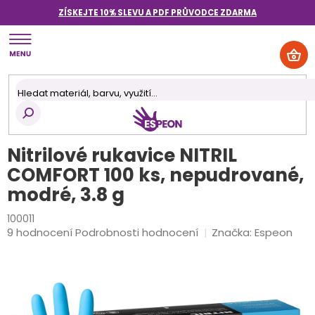
Přejít
ZÍSKEJTE 10% SLEVU A PDF PRŮVODCE
ZDARMA
na
obsah
NÁK
KOŠ
Nitrilové rukavice NITRIL
COMFORT 100 ks, nepudrované,
modré, 3.8 g
100011
Průměrné
9 hodnocení
Podrobnosti hodnocení
Značka:
Espeon
hodnocení
produktu
je
4,8
z