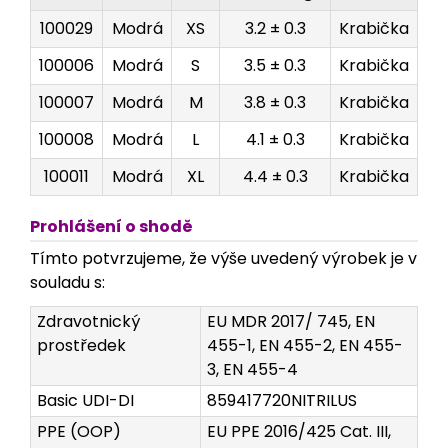
100029
Modrá
XS
3.2 ± 0.3
Krabička
2
100006
Modrá
S
3.5 ± 0.3
Krabička
2
100007
Modrá
M
3.8 ± 0.3
Krabička
2
100008
Modrá
L
4.1 ± 0.3
Krabička
2
100011
Modrá
XL
4.4 ± 0.3
Krabička
2
Prohlášení o shodě
Tímto potvrzujeme, že výše uvedený výrobek je v
souladu s:
Zdravotnický
EU MDR 2017/ 745, EN
prostředek
455-1, EN 455-2, EN 455-
3, EN 455-4
Basic UDI-DI
859417720NITRILUS
PPE (OOP)
EU PPE 2016/425 Cat. III,