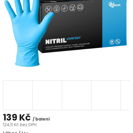
5
hvězdiček.
139 Kč
/ balení
124,11 Kč bez DPH