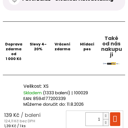
Také
od nás
Doprava
Slevy 4-
Vrácení
Hlídací
nakupu
zdarma
20%
zdarma
pes
jí
od
1 000 Kč
Velikost: XS
Skladem
(1333 balení)
| 100029
EAN:
8594177200339
Můžeme doručit do:
11.8.2026
139 Kč
/ balení
Do
124,11 Kč bez DPH
Měrná
1,39 Kč / 1 ks