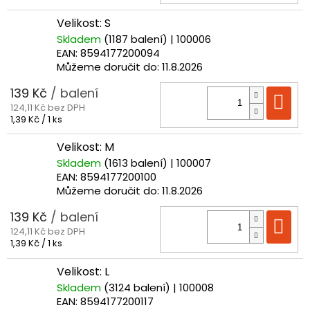
cena:
Velikost: S
Skladem
(1187 balení)
| 100006
EAN:
8594177200094
Můžeme doručit do:
11.8.2026
139 Kč
/ balení
Do
124,11 Kč bez DPH
Měrná
1,39 Kč / 1 ks
cena:
Velikost: M
Skladem
(1613 balení)
| 100007
EAN:
8594177200100
Můžeme doručit do:
11.8.2026
139 Kč
/ balení
Do
124,11 Kč bez DPH
Měrná
1,39 Kč / 1 ks
cena:
Velikost: L
Skladem
(3124 balení)
| 100008
EAN:
8594177200117