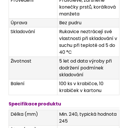
Provedení
Pravolevé, zdrsněné
konečky prstů, korálková
manžeta
Úprava
Bez pudru
Skladování
Rukavice neztrácejí své
vlastnosti při skladování v
suchu při teplotě od 5 do
40 °C
Životnost
5 let od data výroby při
dodržení podmínek
skladování
Balení
100 ks v krabičce, 10
krabiček v kartonu
Specifikace produktu
Délka (mm)
Min. 240, typická hodnota
245