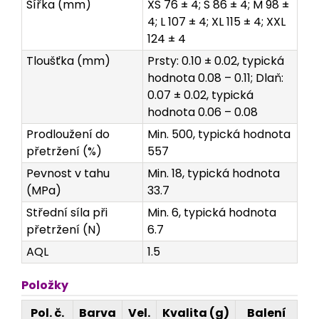
Šířka (mm)
XS 76 ± 4; S 86 ± 4; M 98 ±
4; L 107 ± 4; XL 115 ± 4; XXL
124 ± 4
Tloušťka (mm)
Prsty: 0.10 ± 0.02, typická
hodnota 0.08 – 0.11; Dlaň:
0.07 ± 0.02, typická
hodnota 0.06 – 0.08
Prodloužení do
Min. 500, typická hodnota
přetržení (%)
557
Pevnost v tahu
Min. 18, typická hodnota
(MPa)
33.7
Střední síla při
Min. 6, typická hodnota
přetržení (N)
6.7
AQL
1.5
Položky
Pol. č.
Barva
Vel.
Kvalita (g)
Balení
Ro