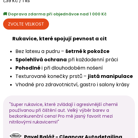
Měrná
1,39 Kč / 1 ks
cena:
Doprava zdarma při objednávce nad 1 000 Kč
Rukavice, které spojují pevnost a cit
Bez latexu a pudru –
šetrné k pokožce
Spolehlivá ochrana
při každodenní práci
Pohodlné
i při dlouhodobém nošení
Texturované konečky prstů –
jistá manipulace
Vhodné pro zdravotnictví, gastro i salony krásy
"Super rukavice, které zvládají i agresivnější chemii
používanou při čištění aut. Velký výběr barev a
bezkonkurenční cena! Pro mě jasný favorit mezi
nitrilovými rukavicemi!"
Pavel Baláž - Cleancar Autodetailing