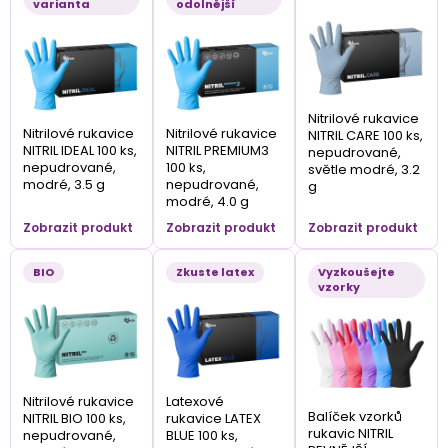
varianta
odolnější
Nitrilové rukavice
Nitrilové rukavice
Nitrilové rukavice
NITRIL CARE 100 ks,
NITRIL IDEAL 100 ks,
NITRIL PREMIUM3
nepudrované,
nepudrované,
100 ks,
světle modré, 3.2
modré, 3.5 g
nepudrované,
g
modré, 4.0 g
Zobrazit produkt
Zobrazit produkt
Zobrazit produkt
BIO
Zkuste latex
Vyzkoušejte
vzorky
Nitrilové rukavice
Latexové
Balíček vzorků
NITRIL BIO 100 ks,
rukavice LATEX
rukavic NITRIL
nepudrované,
BLUE 100 ks,