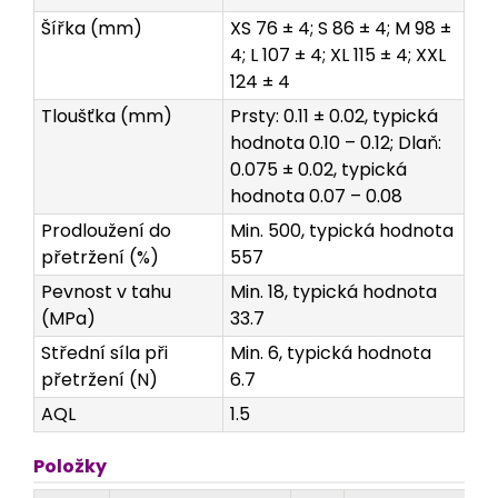
Šířka (mm)
XS 76 ± 4; S 86 ± 4; M 98 ±
4; L 107 ± 4; XL 115 ± 4; XXL
124 ± 4
Tloušťka (mm)
Prsty: 0.11 ± 0.02, typická
hodnota 0.10 – 0.12; Dlaň:
0.075 ± 0.02, typická
hodnota 0.07 – 0.08
Prodloužení do
Min. 500, typická hodnota
přetržení (%)
557
Pevnost v tahu
Min. 18, typická hodnota
(MPa)
33.7
Střední síla při
Min. 6, typická hodnota
přetržení (N)
6.7
AQL
1.5
Položky