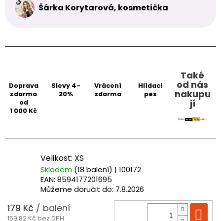
Šárka Korytarová, kosmetička
Také
od nás
Doprava
Slevy 4-
Vrácení
Hlídací
nakupu
zdarma
20%
zdarma
pes
jí
od
1 000 Kč
Velikost: XS
Skladem
(18 balení)
| 100172
EAN:
8594177201695
Můžeme doručit do:
7.8.2026
179 Kč
/ balení
Do
159,82 Kč bez DPH