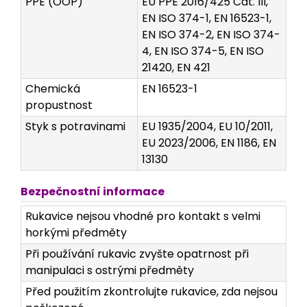
PPE (OOP)
EU PPE 2016/425 Cat. III,
EN ISO 374-1, EN 16523-1,
EN ISO 374-2, EN ISO 374-
4, EN ISO 374-5, EN ISO
21420, EN 421
Chemická
EN 16523-1
propustnost
Styk s potravinami
EU 1935/2004, EU 10/2011,
EU 2023/2006, EN 1186, EN
13130
Bezpečnostní informace
Rukavice nejsou vhodné pro kontakt s velmi
horkými předměty
Při používání rukavic zvyšte opatrnost při
manipulaci s ostrými předměty
Před použitím zkontrolujte rukavice, zda nejsou