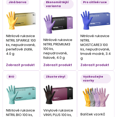
Jiná barva
Ekonomičtější
Pro citlivé ruce
varianta
Nitrilové rukavice
Nitrilové rukavice
Nitrilové rukavice
NITRIL SPARKLE 100
NITRIL
NITRIL PREMIUM3
ks, nepudrované,
MOISTCARE3 100
100 ks,
perleťově zlaté,
ks, nepudrované,
nepudrované,
4.0 g
tmavě modré, 3.4
fialové, 4.0 g
g
Zobrazit produkt
Zobrazit produkt
Zobrazit produkt
BIO
Zkuste vinyl
Vyzkoušejte
vzorky
Nitrilové rukavice
Vinylové rukavice
Balíček vzorků
NITRIL BIO 100 ks,
VINYL PLUS 100 ks,