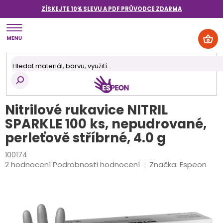
Přejít
ZÍSKEJTE 10% SLEVU A PDF PRŮVODCE
ZDARMA
na
obsah
NÁK
KOŠ
Nitrilové rukavice NITRIL
SPARKLE 100 ks, nepudrované,
perleťově stříbrné, 4.0 g
100174
Průměrné
2 hodnocení
Podrobnosti hodnocení
Značka:
Espeon
hodnocení
produktu
je
5,0
z