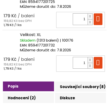
EAN:
8594177201725
Můžeme doručit do:
7.8.2026
179 Kč
/ balení
Do
159,82 Kč bez DPH
Měrná
1,79 Kč / 1 ks
cena:
Velikost: XL
Skladem
(1313 balení)
| 100176
EAN:
8594177201732
Můžeme doručit do:
7.8.2026
179 Kč
/ balení
Do
159,82 Kč bez DPH
Měrná
1,79 Kč / 1 ks
cena:
Popis
Související soubory (8)
Hodnocení (2)
Diskuze