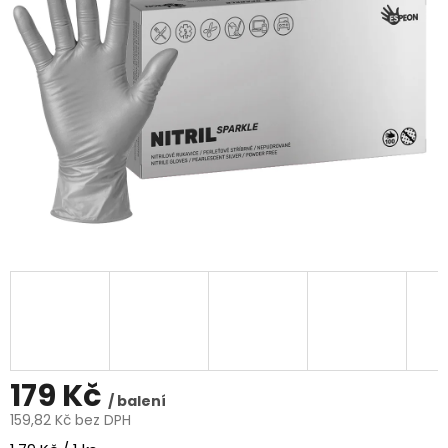
5
hvězdiček.
179 Kč
/ balení
159,82 Kč bez DPH