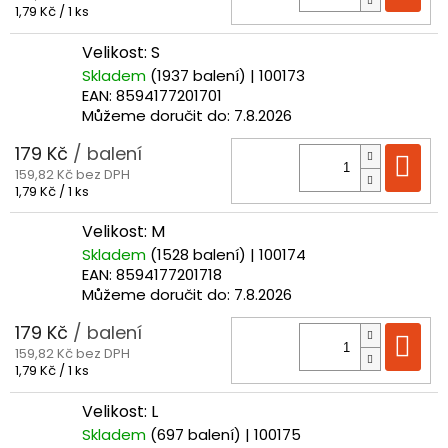
Měrná
1,79 Kč / 1 ks
cena:
Velikost: S
Skladem
(1937 balení)
| 100173
EAN:
8594177201701
Můžeme doručit do:
7.8.2026
179 Kč
/ balení
Do
159,82 Kč bez DPH
Měrná
1,79 Kč / 1 ks
cena:
Velikost: M
Skladem
(1528 balení)
| 100174
EAN:
8594177201718
Můžeme doručit do:
7.8.2026
179 Kč
/ balení
Do
159,82 Kč bez DPH
Měrná
1,79 Kč / 1 ks
cena:
Velikost: L
Skladem
(697 balení)
| 100175