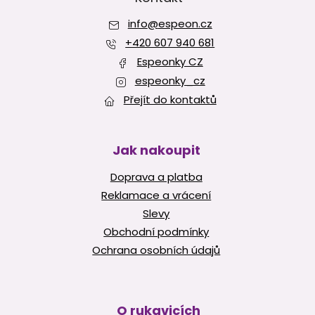
a
info
@
espeon.cz
t
í
+420 607 940 681
Espeonky CZ
espeonky_cz
Přejít do kontaktů
Jak nakoupit
Doprava a platba
Reklamace a vrácení
Slevy
Obchodní podmínky
Ochrana osobních údajů
O rukavicích