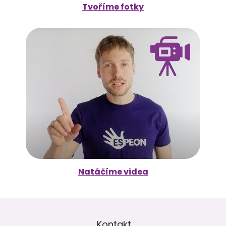
Tvoříme fotky
Natáčíme videa
Z
á
p
Kontakt