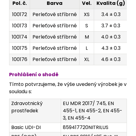
Pol. č.
Barva
Vel.
Kvalita (g)
B
100172
Perleťově stříbrné
XS
3.4 ± 0.3
Kr
100173
Perleťově stříbrné
S
3.7 ± 0.3
Kr
100174
Perleťově stříbrné
M
4.0 ± 0.3
Kr
100175
Perleťově stříbrné
L
4.3 ± 0.3
Kr
100176
Perleťově stříbrné
XL
4.6 ± 0.3
Kr
Prohlášení o shodě
Tímto potvrzujeme, že výše uvedený výrobek je v
souladu s:
Zdravotnický
EU MDR 2017/ 745, EN
prostředek
455-1, EN 455-2, EN 455-
3, EN 455-4
Basic UDI-DI
859417720NITRILUS