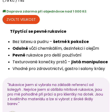
Měrná
1,79 Kč / 1 ks
cena:
Doprava zdarma při objednávce nad 1 000 Kč
Třpytící se pevné rukavice
Bez latexu a pudru –
šetrné k pokožce
Odolné
vůči chemikáliím, dezinfekci i olejům
Pevné
rukavice pro delší používání
Texturované konečky prstů –
jistá manipulace
Vhodné pro zdravotnictví, gastro i salony krásy
"Rukavice jsem si vybrala na základě referencí od
kolegyň . Nejvíce jsem si oblíbila nitrilové rukavice, jsou
pro mě pohodlné při práci a pro klientky na dotek. Jsou
z kvalitního materiálu a lze si vybrat z široké škály
barev."