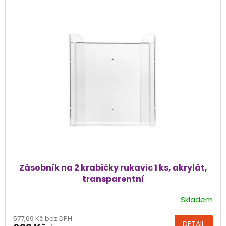
hvězdiček.
Zásobník na 2 krabičky rukavic 1 ks, akrylát,
transparentní
Skladem
Průměrné
hodnocení
577,69 Kč bez DPH
produktu
DETAIL