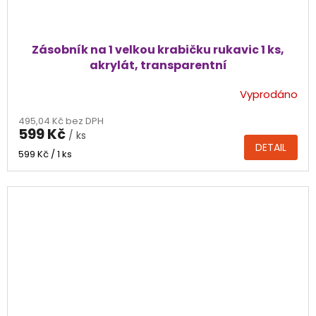
Zásobník na 1 velkou krabičku rukavic 1 ks,
akrylát, transparentní
Vyprodáno
495,04 Kč bez DPH
599 Kč
/ ks
DETAIL
Měrná
599 Kč / 1 ks
cena: