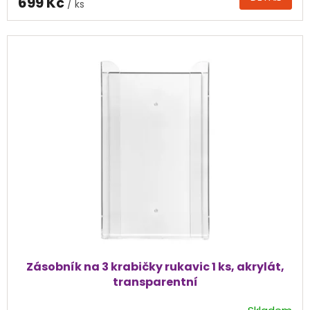
699 Kč
/ ks
je
4,0
z
5
hvězdiček.
Zásobník na 3 krabičky rukavic 1 ks, akrylát,
transparentní