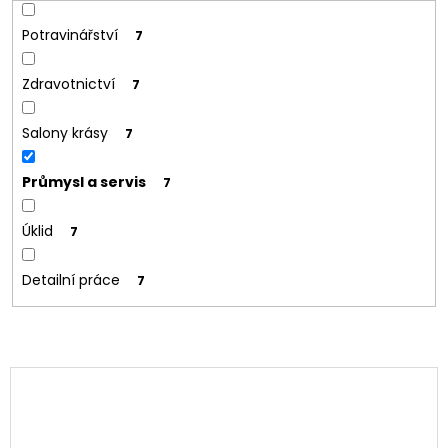
Potravinářství
7
Zdravotnictví
7
Salony krásy
7
Průmysl a servis
7
Úklid
7
Detailní práce
7
V
ý
p
i