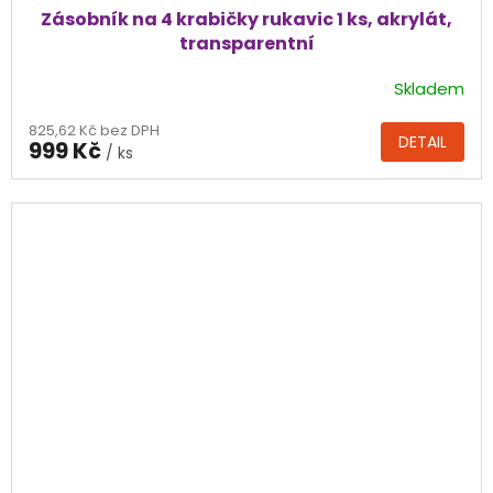
Zásobník na 4 krabičky rukavic 1 ks, akrylát,
transparentní
Skladem
Průměrné
hodnocení
825,62 Kč bez DPH
produktu
DETAIL
999 Kč
/ ks
je
5,0
z
5
hvězdiček.