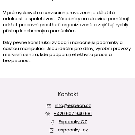
O
v
l
V průmyslových a servisních provozech je důležitá
á
odolnost a spolehlivost. Zásobníky na rukavice pomáhají
d
udržet pracovní prostředí organizované a zajišťují rychlý
a
přístup k ochranným pomůckám.
c
í
Díky pevné konstrukci zvládají i náročnější podmínky a
p
častou manipulaci. Jsou ideální pro dílny, výrobní provozy
r
i servisní centra, kde podporují efektivitu práce a
v
bezpečnost.
k
y
v
ý
Z
p
á
i
p
Kontakt
s
a
u
info
@
espeon.cz
t
í
+420 607 940 681
Espeonky CZ
espeonky_cz