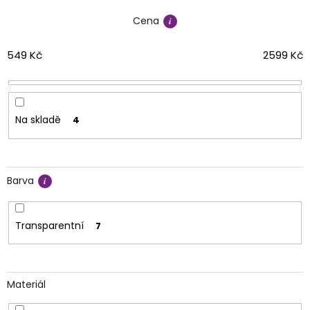
í
Cena
p
r
o
549
Kč
2599
Kč
d
u
k
t
Na skladě
4
ů
Barva
Transparentní
7
Materiál