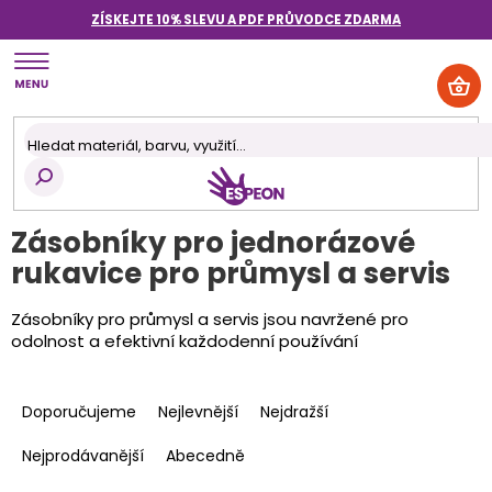
Přejít
ZÍSKEJTE 10% SLEVU A PDF PRŮVODCE
ZDARMA
na
obsah
NÁK
KOŠ
Zásobníky pro jednorázové
rukavice pro průmysl a servis
Zásobníky pro průmysl a servis jsou navržené pro
odolnost a efektivní každodenní používání
Ř
a
Doporučujeme
Nejlevnější
Nejdražší
z
e
Nejprodávanější
Abecedně
n