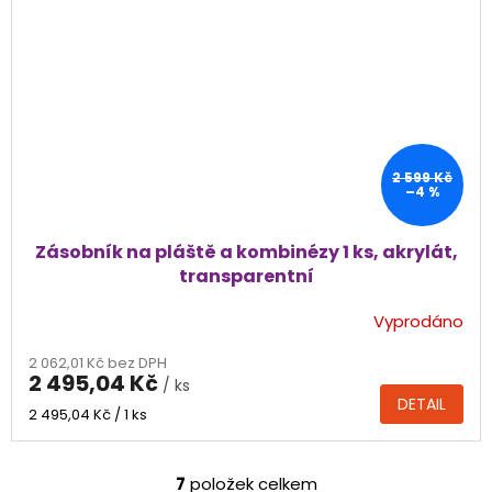
2 599 Kč
–4 %
Zásobník na pláště a kombinézy 1 ks, akrylát,
transparentní
Vyprodáno
2 062,01 Kč bez DPH
2 495,04 Kč
/ ks
DETAIL
Měrná
2 495,04 Kč / 1 ks
cena:
7
položek celkem