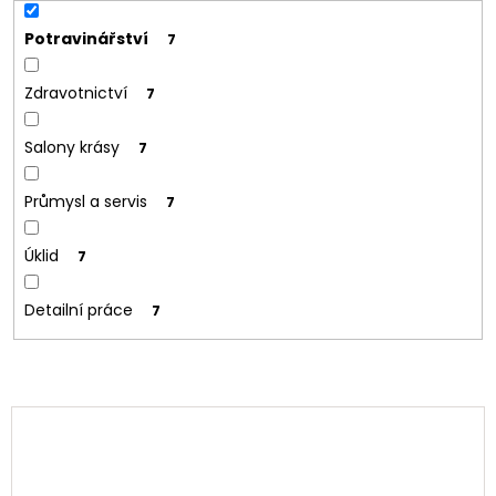
Potravinářství
7
Zdravotnictví
7
Salony krásy
7
Průmysl a servis
7
Úklid
7
Detailní práce
7
V
ý
p
i