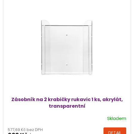
hvězdiček.
Zásobník na 2 krabičky rukavic 1 ks, akrylát,
transparentní
Skladem
Průměrné
hodnocení
577,69 Kč bez DPH
produktu
DETAIL