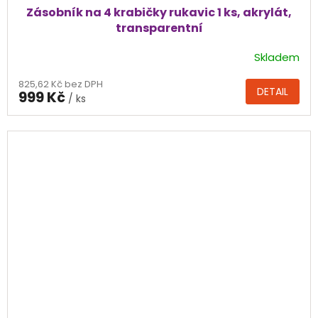
Zásobník na 4 krabičky rukavic 1 ks, akrylát,
transparentní
Skladem
Průměrné
hodnocení
825,62 Kč bez DPH
produktu
DETAIL
999 Kč
/ ks
je
5,0
z
5
hvězdiček.