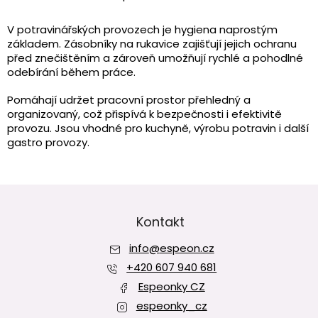
O
v
l
V potravinářských provozech je hygiena naprostým
á
základem. Zásobníky na rukavice zajišťují jejich ochranu
d
před znečištěním a zároveň umožňují rychlé a pohodlné
a
odebírání během práce.
c
í
Pomáhají udržet pracovní prostor přehledný a
p
organizovaný, což přispívá k bezpečnosti i efektivitě
r
provozu. Jsou vhodné pro kuchyně, výrobu potravin i další
v
gastro provozy.
k
y
v
ý
Z
p
á
i
p
Kontakt
s
a
u
info
@
espeon.cz
t
í
+420 607 940 681
Espeonky CZ
espeonky_cz