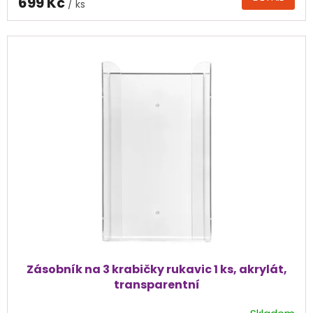
699 Kč
/ ks
je
4,0
z
5
hvězdiček.
Zásobník na 3 krabičky rukavic 1 ks, akrylát,
transparentní