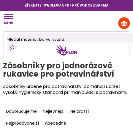
Přejít
ZÍSKEJTE 10% SLEVU A PDF PRŮVODCE
ZDARMA
na
obsah
NÁK
KOŠ
Zásobníky pro jednorázové
rukavice pro potravinářství
Zásobníky určené pro potravinářství pomáhají udržet
vysoký hygienický standard při manipulaci s potravinami.
Ř
a
Doporučujeme
Nejlevnější
Nejdražší
z
e
Nejprodávanější
Abecedně
n