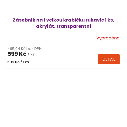
Zásobník na 1 velkou krabičku rukavic 1 ks,
akrylát, transparentní
Vyprodáno
495,04 Kč bez DPH
599 Kč
/ ks
DETAIL
Měrná
599 Kč / 1 ks
cena: