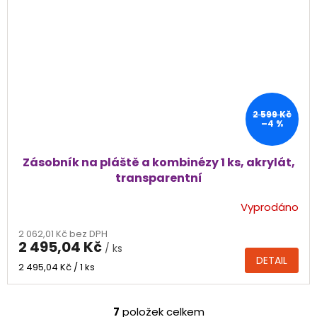
2 599 Kč
–4 %
Zásobník na pláště a kombinézy 1 ks, akrylát,
transparentní
Vyprodáno
2 062,01 Kč bez DPH
2 495,04 Kč
/ ks
DETAIL
Měrná
2 495,04 Kč / 1 ks
cena:
7
položek celkem