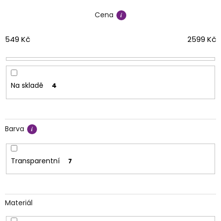
í
Cena
p
r
o
549
Kč
2599
Kč
d
u
k
t
Na skladě
4
ů
Barva
Transparentní
7
Materiál