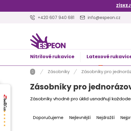
Přejít
ZÍSKEJ
na
obsah
+420 607 940 681
info@espeon.cz
Nitrilové rukavice
Latexové rukavic
NÁKUPNÍ
Prázdný 
KOŠÍK
Domů
Zásobníky
Zásobníky pro jednoráz
Zásobníky pro jednorázov
Zásobníky vhodné pro úklid usnadňují každodenn
Ř
★★★★★
a
Doporučujeme
Nejlevnější
Nejdražší
Nejp
z
e