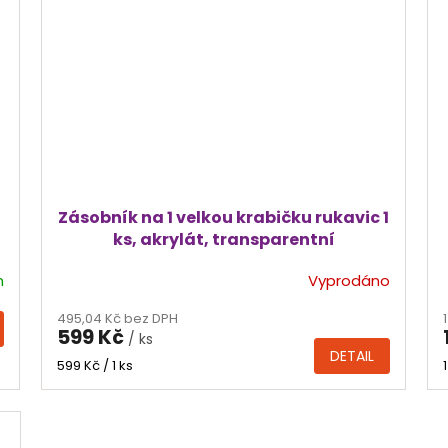
Zásobník na 1 velkou krabičku rukavic 1
ks, akrylát, transparentní
m
Vyprodáno
495,04 Kč bez DPH
599 Kč
/ ks
DETAIL
Měrná
599 Kč / 1 ks
cena: