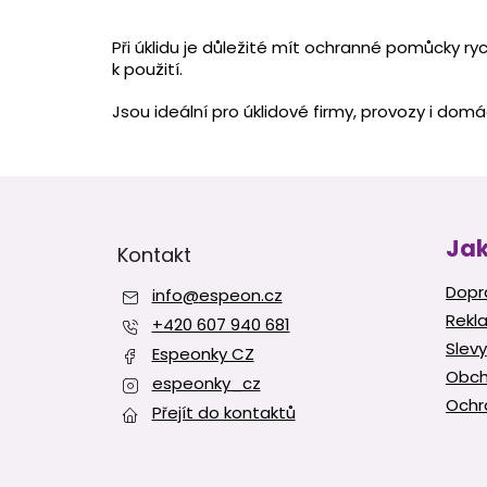
Při úklidu je důležité mít ochranné pomůcky ry
k použití.
Jsou ideální pro úklidové firmy, provozy i domác
Z
á
p
Jak
Kontakt
a
t
Dopr
info
@
espeon.cz
í
Rekl
+420 607 940 681
Slevy
Espeonky CZ
Obch
espeonky_cz
Ochr
Přejít do kontaktů