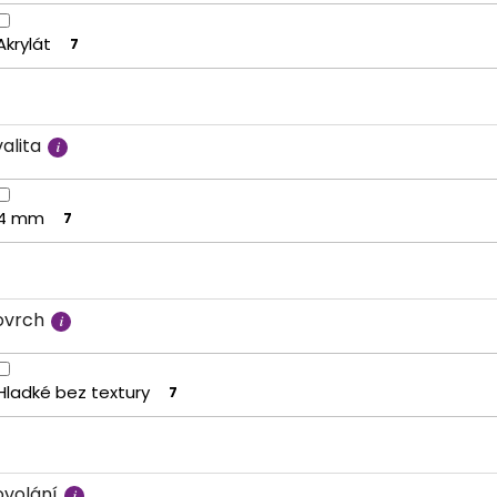
Akrylát
7
alita
4 mm
7
ovrch
Hladké bez textury
7
ovolání