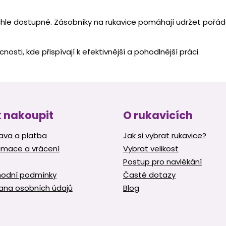
O
v
chle dostupné. Zásobníky na rukavice pomáhají udržet pořádek
l
á
d
nosti, kde přispívají k efektivnější a pohodlnější práci.
a
c
í
p
r
v
k
 nakoupit
O rukavicích
y
v
ava a platba
Jak si vybrat rukavice?
ý
amace a vrácení
Vybrat velikost
p
i
Postup pro navlékání
s
odní podmínky
Časté dotazy
u
ana osobních údajů
Blog