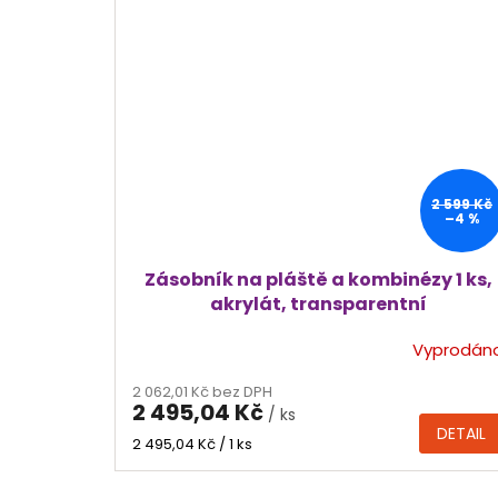
2 599 Kč
–4 %
Zásobník na pláště a kombinézy 1 ks,
akrylát, transparentní
Vyprodán
2 062,01 Kč bez DPH
2 495,04 Kč
/ ks
DETAIL
Měrná
2 495,04 Kč / 1 ks
cena: