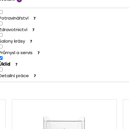
Potravinářství
7
Zdravotnictví
7
Salony krásy
7
Průmysl a servis
7
Úklid
7
Detailní práce
7