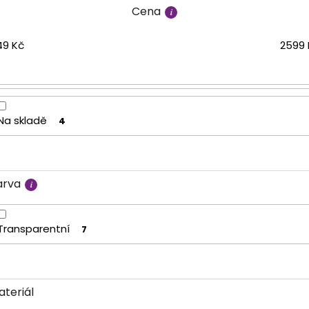
Cena
49
Kč
2599
Na skladě
4
arva
Transparentní
7
ateriál