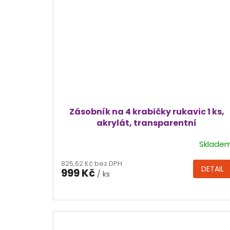
Zásobník na 4 krabičky rukavic 1 ks,
akrylát, transparentní
Sklade
Průměrné
hodnocení
825,62 Kč bez DPH
produktu
DETAIL
999 Kč
/ ks
je
5,0
z
5
hvězdiček.