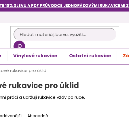
TE 10% SLEVU A PDF PRŮVODCE
JEDNORÁZOVÝMI RUKAVICEMI
e
Vinylové rukavice
Ostatní rukavice
Zá
košík
ové rukavice pro úklid
é rukavice pro úklid
í práci a udržují rukavice vždy po ruce.
rodávanější
Abecedně