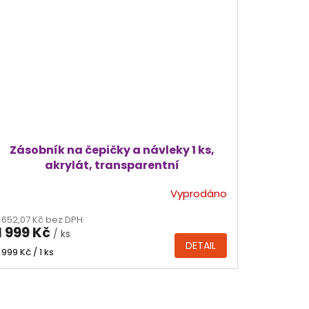
Zásobník na čepičky a návleky 1 ks,
akrylát, transparentní
Vyprodáno
1 652,07 Kč bez DPH
1 999 Kč
/ ks
DETAIL
Měrná
1 999 Kč / 1 ks
cena: