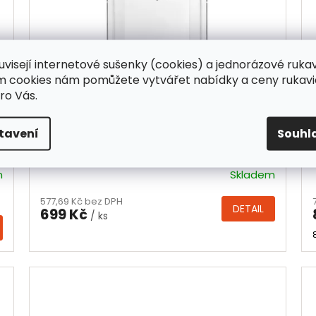
uvisejí internetové sušenky (cookies) a jednorázové ruka
ím cookies nám pomůžete vytvářet nabídky a ceny rukavi
ro Vás.
Zásobník na 2 krabičky rukavic 1 ks,
tavení
Souhl
akrylát, transparentní
m
Skladem
Průměrné
hodnocení
577,69 Kč bez DPH
produktu
DETAIL
699 Kč
/ ks
je
4,0
z
5
hvězdiček.