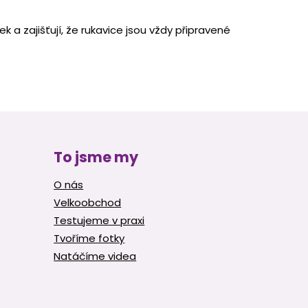
 a zajišťují, že rukavice jsou vždy připravené
To jsme my
O nás
Velkoobchod
Testujeme v praxi
Tvoříme fotky
Natáčíme videa