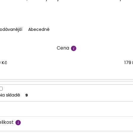
rodávanější
Abecedně
Cena
9
Kč
179
Na skladě
9
likost