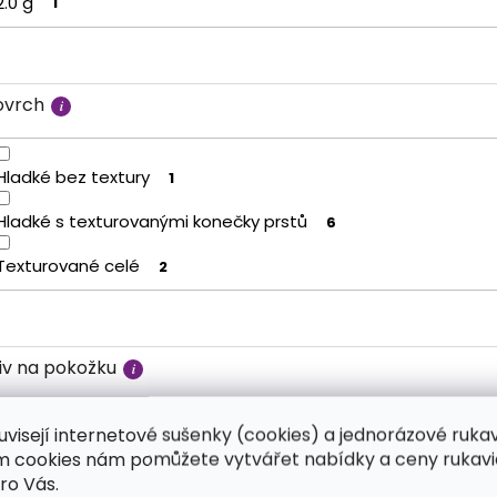
2.0 g
1
ovrch
Hladké bez textury
1
Hladké s texturovanými konečky prstů
6
Texturované celé
2
liv na pokožku
uvisejí internetové sušenky (cookies) a jednorázové ruka
Neutrální
8
ím cookies nám pomůžete vytvářet nabídky a ceny rukavi
ro Vás.
Může poškodit
1