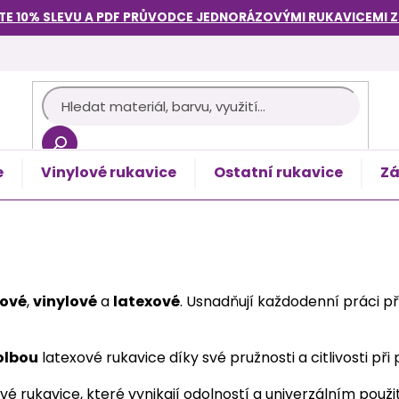
TE 10% SLEVU A PDF PRŮVODCE
JEDNORÁZOVÝMI RUKAVICEMI
e
Vinylové rukavice
Ostatní rukavice
Zá
košík
lové
,
vinylové
a
latexové
. Usnadňují každodenní práci p
olbou
latexové rukavice díky své pružnosti a citlivosti při 
ové rukavice, které vynikají odolností a univerzálním použi