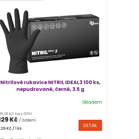
Nitrilové rukavice NITRIL IDEAL3 100 ks,
nepudrované, černé, 3.5 g
Skladem
Průměrné
hodnocení
115,18 Kč bez DPH
produktu
129 Kč
/ balení
je
DETAIL
4,4
Měrná
1,29 Kč / 1 ks
cena:
z