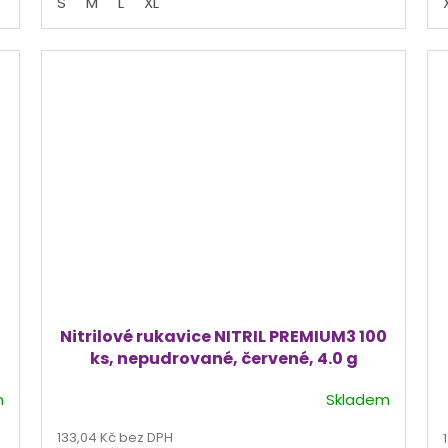
S
M
L
XL
5
hvězdiček.
Nitrilové rukavice NITRIL PREMIUM3 100
ks, nepudrované, červené, 4.0 g
m
Skladem
Průměrné
hodnocení
133,04 Kč bez DPH
produktu