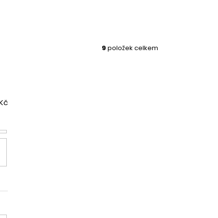
9
položek celkem
Kč