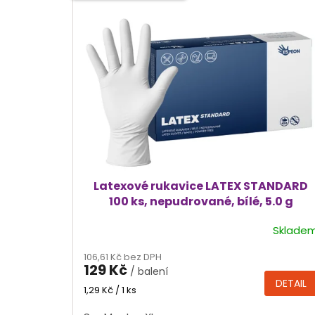
p
i
s
p
r
o
d
u
k
t
ů
Latexové rukavice LATEX STANDARD
100 ks, nepudrované, bílé, 5.0 g
Sklade
Průměrné
hodnocení
106,61 Kč bez DPH
produktu
129 Kč
/ balení
je
DETAIL
4,4
Měrná
1,29 Kč / 1 ks
cena:
z