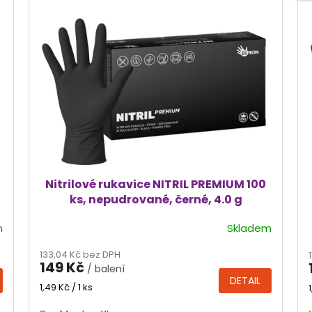
Nitrilové rukavice NITRIL PREMIUM 100
ks, nepudrované, černé, 4.0 g
m
Skladem
Průměrné
hodnocení
133,04 Kč bez DPH
produktu
149 Kč
/ balení
je
DETAIL
4,4
Měrná
1,49 Kč / 1 ks
cena:
z