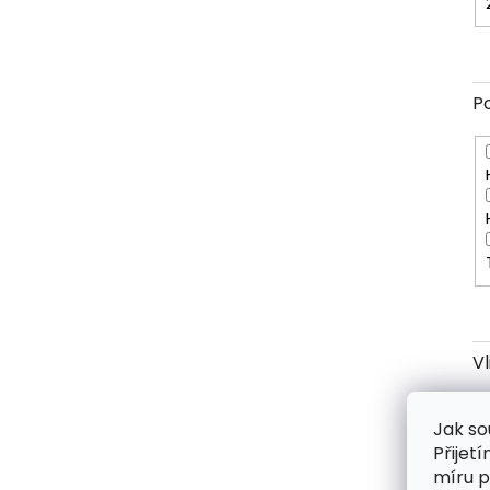
P
V
Jak so
Přijet
míru p