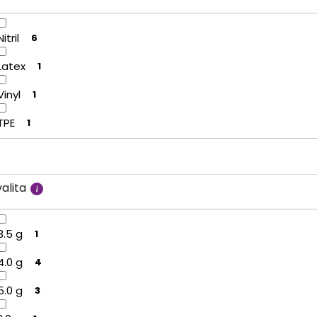
Nitril
6
Latex
1
Vinyl
1
TPE
1
alita
3.5 g
1
4.0 g
4
5.0 g
3