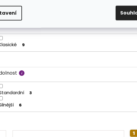
tavení
Souhl
élka
Klasické
9
dolnost
Standardní
3
Silnější
6
1