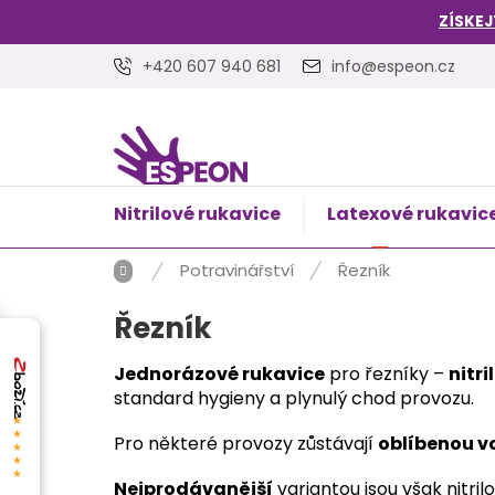
Přejít
ZÍSKEJ
na
obsah
+420 607 940 681
info@espeon.cz
Nitrilové rukavice
Latexové rukavic
NÁKUPNÍ
Prázdný 
KOŠÍK
Domů
Potravinářství
Řezník
Řezník
Jednorázové rukavice
pro řezníky –
nitri
standard hygieny a plynulý chod provozu.
★★★★★
Pro některé provozy zůstávají
oblíbenou v
Nejprodávanější
variantou jsou však nitril