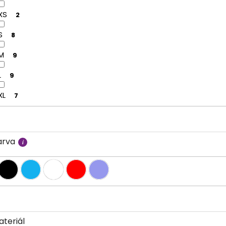
XS
2
S
8
M
9
L
9
XL
7
arva
ateriál