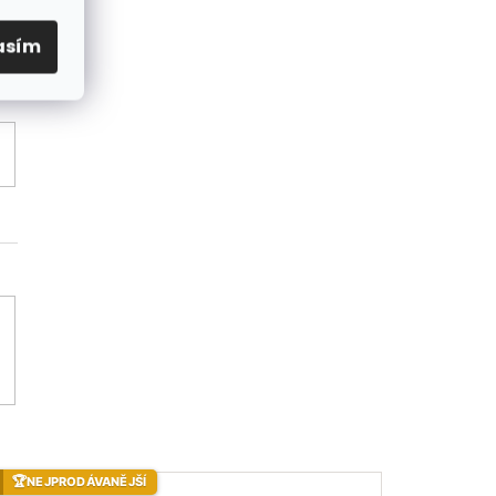
asím
🏆
NEJPRODÁVANĚJŠÍ