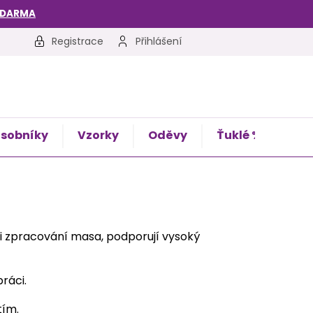
ZDARMA
Registrace
Přihlášení
sobníky
Vzorky
Oděvy
Ťuklé %
Kon
ři zpracování masa, podporují vysoký
práci.
tím.