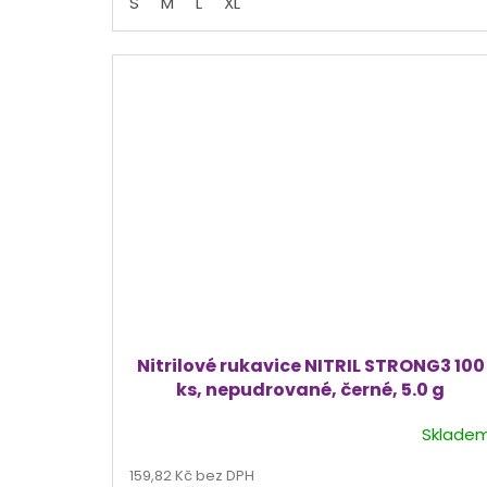
S
M
L
XL
5
hvězdiček.
Nitrilové rukavice NITRIL STRONG3 100
ks, nepudrované, černé, 5.0 g
Sklade
Průměrné
hodnocení
159,82 Kč bez DPH
produktu