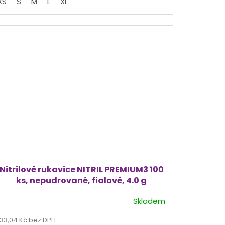
XS
S
M
L
XL
5
hvězdiček.
Nitrilové rukavice NITRIL PREMIUM3 100
ks, nepudrované, fialové, 4.0 g
Skladem
Průměrné
hodnocení
133,04 Kč bez DPH
produktu