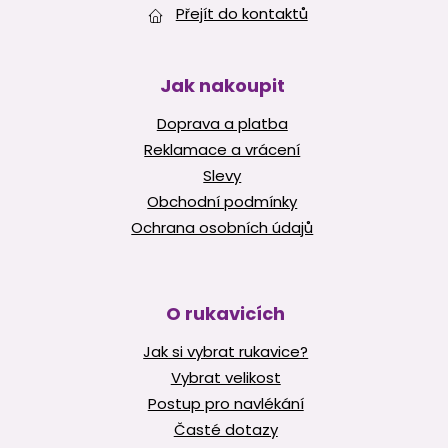
v
Přejít do kontaktů
ý
p
i
s
Jak nakoupit
u
Doprava a platba
Reklamace a vrácení
Slevy
Obchodní podmínky
Ochrana osobních údajů
O rukavicích
Jak si vybrat rukavice?
Vybrat velikost
Postup pro navlékání
Časté dotazy