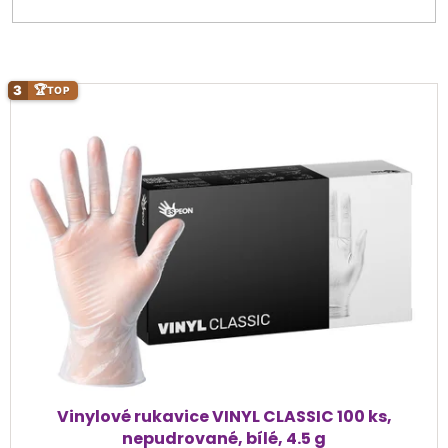
V
3
🏆
TOP
ý
p
i
s
p
r
o
d
u
k
t
ů
Vinylové rukavice VINYL CLASSIC 100 ks,
nepudrované, bílé, 4.5 g