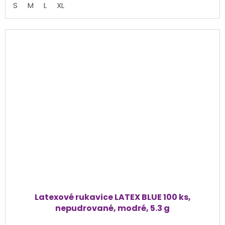
S
M
L
XL
5
hvězdiček.
Latexové rukavice LATEX BLUE 100 ks,
nepudrované, modré, 5.3 g