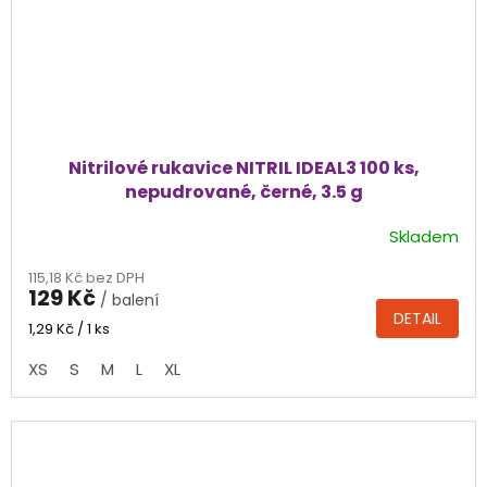
Nitrilové rukavice NITRIL IDEAL3 100 ks,
nepudrované, černé, 3.5 g
Skladem
Průměrné
hodnocení
115,18 Kč bez DPH
produktu
129 Kč
/ balení
je
DETAIL
4,4
Měrná
1,29 Kč / 1 ks
cena:
z
XS
S
M
L
XL
5
hvězdiček.