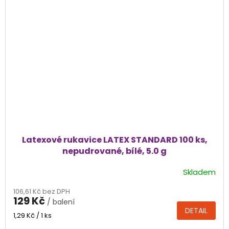
Latexové rukavice LATEX STANDARD 100 ks,
nepudrované, bílé, 5.0 g
Skladem
Průměrné
hodnocení
106,61 Kč bez DPH
produktu
129 Kč
/ balení
je
DETAIL
4,4
Měrná
1,29 Kč / 1 ks
cena:
z