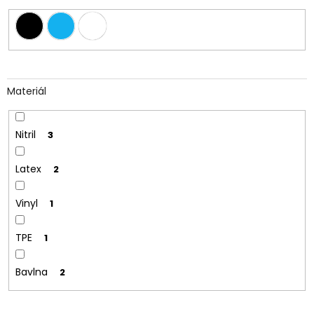
Materiál
Nitril
3
Latex
2
Vinyl
1
TPE
1
Bavlna
2