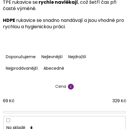
TPE
rukavice se
rychle navlékají
, což šetří čas při
časté výměně.
HDPE
rukavice se snadno nandávají a jsou vhodné pro
rychlou a hygienickou práci.
Ř
a
Doporučujeme
Nejlevnější
Nejdražší
z
e
Nejprodávanější
Abecedně
n
í
Cena
p
r
o
69
Kč
329
Kč
d
u
k
t
Na skladě
8