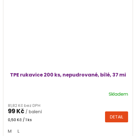
TPE rukavice 200 ks, nepudrované, bílé, 37 mi
Skladem
Průměrné
hodnocení
81,82 Kč bez DPH
produktu
99 Kč
/ balení
je
DETAIL
4,3
Měrná
0,50 Kč / 1 ks
cena:
z
M
L
5