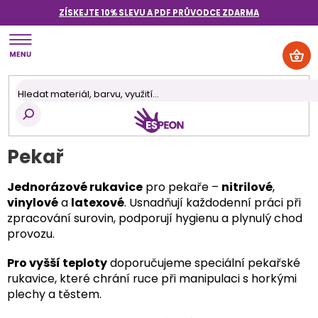
Přejít
ZÍSKEJTE 10% SLEVU A PDF PRŮVODCE
ZDARMA
na
obsah
NÁK
KOŠ
Pekař
Jednorázové rukavice
pro pekaře –
nitrilové
,
vinylové
a
latexové
. Usnadňují každodenní práci při
zpracování surovin, podporují hygienu a plynulý chod
provozu.
Pro vyšší teploty
doporučujeme speciální pekařské
rukavice, které chrání ruce při manipulaci s horkými
plechy a těstem.