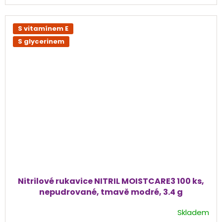
hvězdiček.
S vitamínem E
S glycerinem
Nitrilové rukavice NITRIL MOISTCARE3 100 ks,
nepudrované, tmavě modré, 3.4 g
Skladem
Průměrné