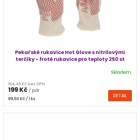
Pekařské rukavice Hot Glove s nitrilovými
terčíky - froté rukavice pro teploty 250 st
Skladem.
Průměrné
hodnocení
164,46 Kč bez DPH
produktu
199 Kč
/ pár
je
DETAIL
5,0
Měrná
99,50 Kč / 1 ks
cena:
z
5
hvězdiček.