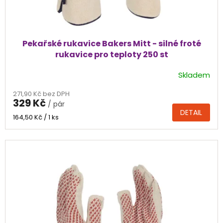
Pekařské rukavice Bakers Mitt - silné froté
rukavice pro teploty 250 st
Skladem
Průměrné
hodnocení
271,90 Kč bez DPH
produktu
329 Kč
/ pár
je
DETAIL
5,0
Měrná
164,50 Kč / 1 ks
cena:
z
5
hvězdiček.