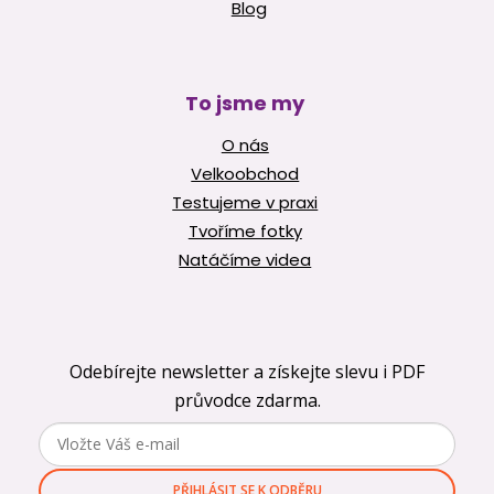
Blog
To jsme my
O nás
Velkoobchod
Testujeme v praxi
Tvoříme fotky
Natáčíme videa
Odebírejte newsletter a získejte slevu i PDF
průvodce zdarma.
PŘIHLÁSIT SE K ODBĚRU