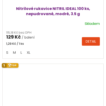
Nitrilové rukavice NITRIL IDEAL 100 ks,
nepudrované, modré, 3.5 g
Skladem
Průměrné
hodnocení
115,18 Kč bez DPH
produktu
129 Kč
/ balení
je
DETAIL
4,3
Měrná
1,29 Kč / 1 ks
cena:
z
S
M
L
XL
5
hvězdiček.
1
🏆
TOP